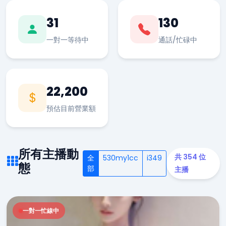
31
130
一對一等待中
通話/忙碌中
22,200
預估目前營業額
所有主播動
共 354 位
全
530my1cc
i349
態
部
主播
一對一忙線中