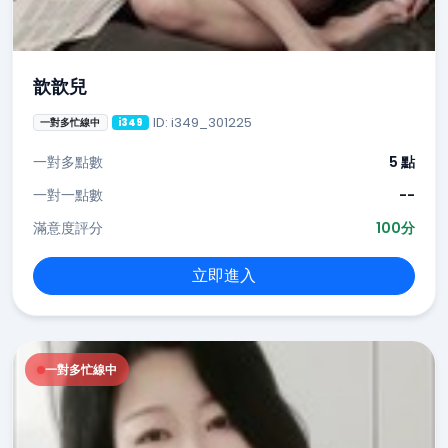
歆歆兒
ID: i349_301225
一對多忙線中
i349
一對多點數
5 點
一對一點數
--
滿意度評分
100分
立即進入
一對多忙線中