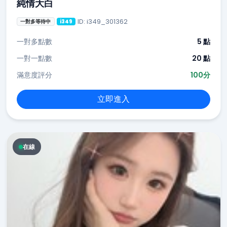
純情大白
ID: i349_301362
一對多等待中
i349
一對多點數
5 點
一對一點數
20 點
滿意度評分
100分
立即進入
在線