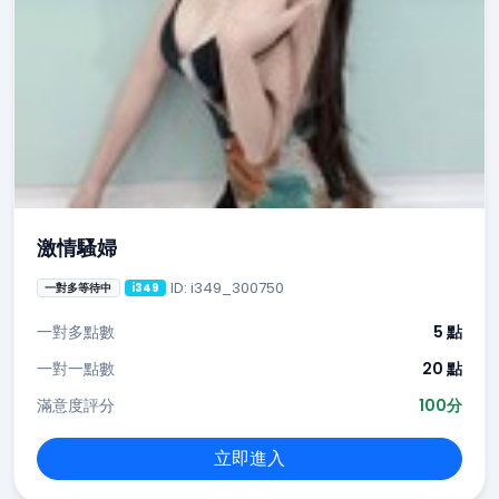
激情騷婦
ID: i349_300750
一對多等待中
i349
一對多點數
5 點
一對一點數
20 點
滿意度評分
100分
立即進入