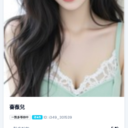
薔薇兒
ID: i349_301539
一對多等待中
i349