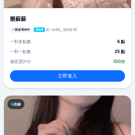
樂蘇蘇
ID: i349_300978
一對多等待中
i349
一對多點數
6 點
一對一點數
25 點
滿意度評分
100分
立即進入
在線