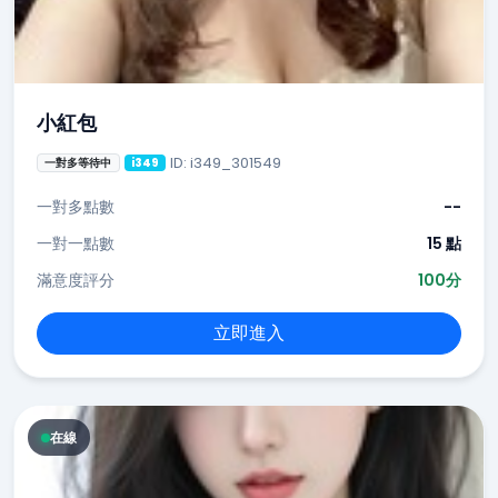
小紅包
ID: i349_301549
一對多等待中
i349
一對多點數
--
一對一點數
15 點
滿意度評分
100分
立即進入
在線