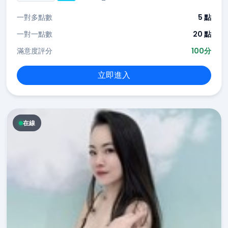
一對多點數
5 點
一對一點數
20 點
滿意度評分
100分
立即進入
在線