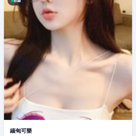
在線
緬甸可樂