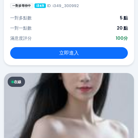
ID: i349_300992
一對多等待中
i349
一對多點數
5 點
一對一點數
20 點
滿意度評分
100分
立即進入
在線