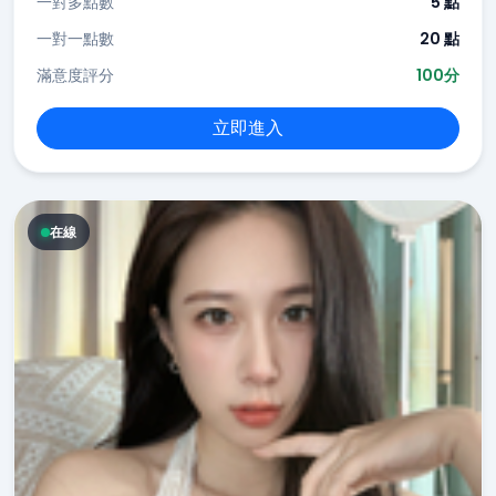
一對多點數
5 點
一對一點數
20 點
滿意度評分
100分
立即進入
在線