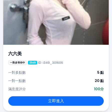
六六美
ID: i349_301606
一對多等待中
i349
一對多點數
5 點
一對一點數
20 點
滿意度評分
100分
立即進入