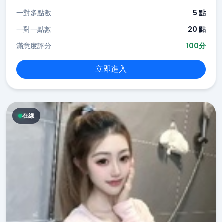
一對多點數
5 點
一對一點數
20 點
滿意度評分
100分
立即進入
在線