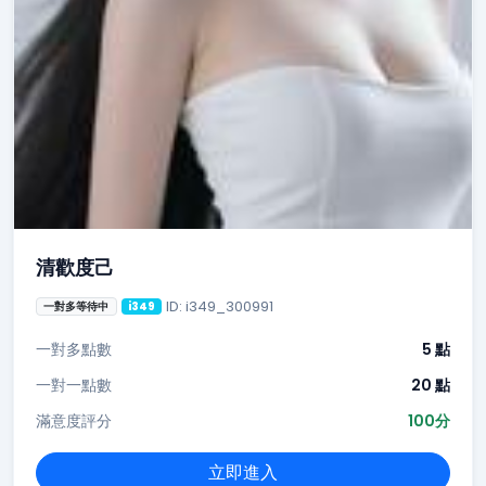
清歡度己
ID: i349_300991
一對多等待中
i349
一對多點數
5 點
一對一點數
20 點
滿意度評分
100分
立即進入