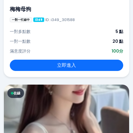
梅梅母狗
ID: i349_301588
一對一忙線中
i349
一對多點數
5 點
一對一點數
20 點
滿意度評分
100分
立即進入
在線