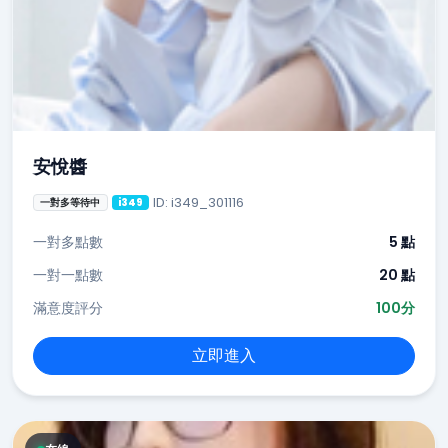
安悅醬
ID: i349_301116
一對多等待中
i349
一對多點數
5 點
一對一點數
20 點
滿意度評分
100分
立即進入