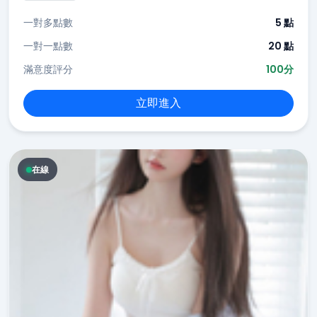
一對多點數
5 點
一對一點數
20 點
滿意度評分
100分
立即進入
在線