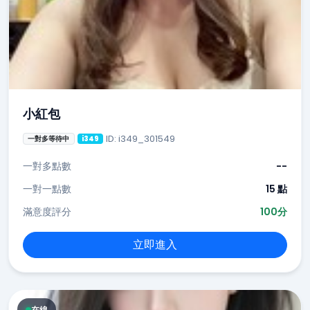
小紅包
ID: i349_301549
一對多等待中
i349
一對多點數
--
一對一點數
15 點
滿意度評分
100分
立即進入
在線