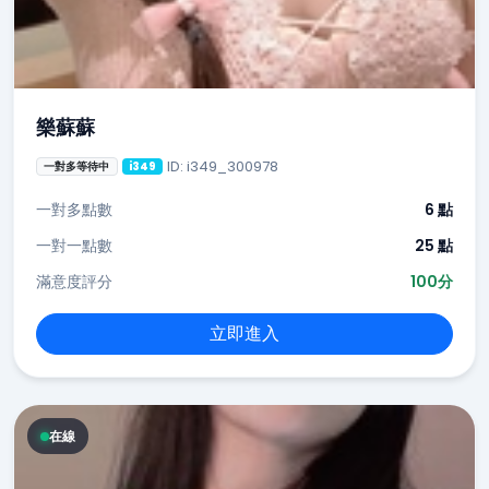
樂蘇蘇
ID: i349_300978
一對多等待中
i349
一對多點數
6 點
一對一點數
25 點
滿意度評分
100分
立即進入
在線