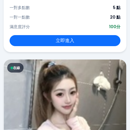
一對多點數
5 點
一對一點數
20 點
滿意度評分
100分
立即進入
在線