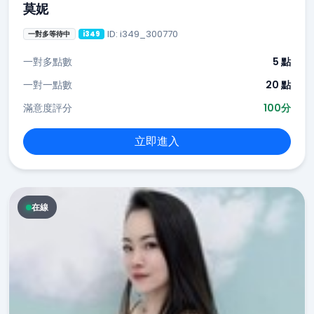
莫妮
ID: i349_300770
一對多等待中
i349
一對多點數
5 點
一對一點數
20 點
滿意度評分
100分
立即進入
在線