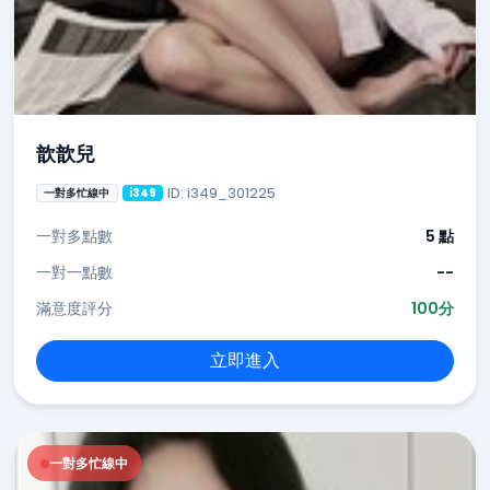
歆歆兒
ID: i349_301225
一對多忙線中
i349
一對多點數
5 點
一對一點數
--
滿意度評分
100分
立即進入
一對多忙線中