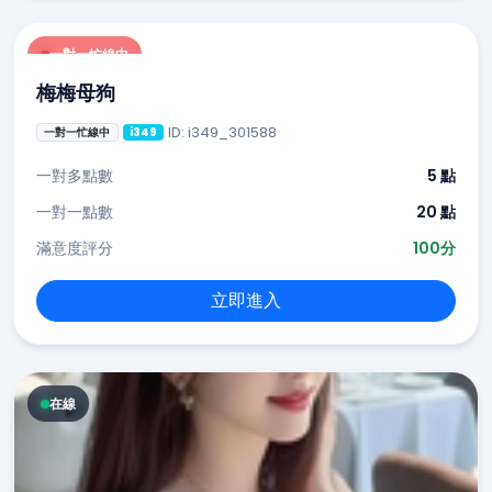
一對一忙線中
梅梅母狗
ID: i349_301588
一對一忙線中
i349
一對多點數
5 點
一對一點數
20 點
滿意度評分
100分
立即進入
在線