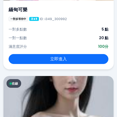
緬甸可樂
ID: i349_300992
一對多等待中
i349
一對多點數
5 點
一對一點數
20 點
滿意度評分
100分
立即進入
在線