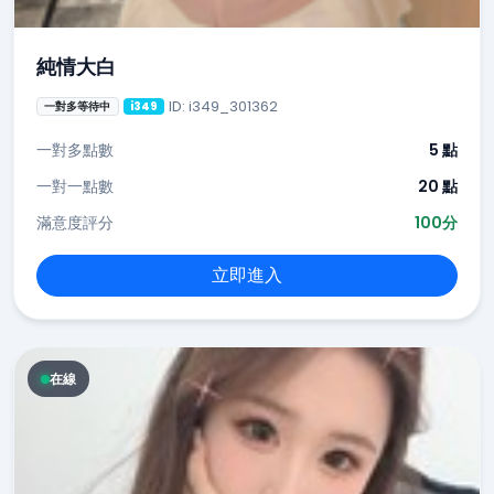
純情大白
ID: i349_301362
一對多等待中
i349
一對多點數
5 點
一對一點數
20 點
滿意度評分
100分
立即進入
在線