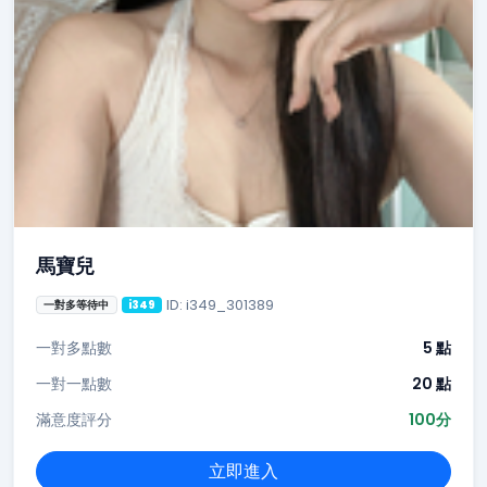
馬寶兒
ID: i349_301389
一對多等待中
i349
一對多點數
5 點
一對一點數
20 點
滿意度評分
100分
立即進入