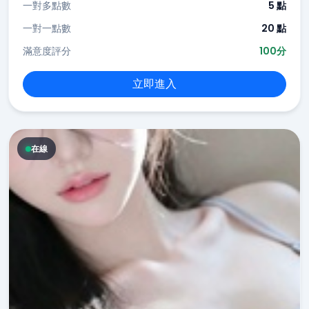
一對多點數
5 點
一對一點數
20 點
滿意度評分
100分
立即進入
在線