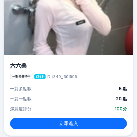
六六美
ID: i349_301606
一對多等待中
i349
一對多點數
5 點
一對一點數
20 點
滿意度評分
100分
立即進入