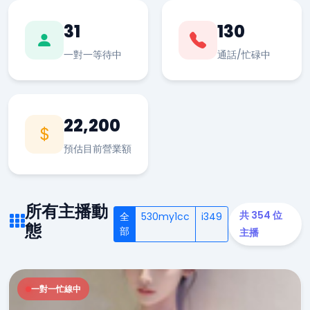
31
130
一對一等待中
通話/忙碌中
22,200
預估目前營業額
所有主播動
共 354 位
全
530my1cc
i349
態
部
主播
一對一忙線中