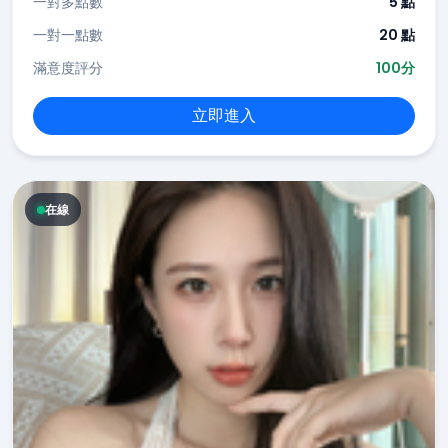
一對多點數
5 點
一對一點數
20 點
滿意度評分
100分
立即進入
在線