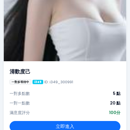
清歡度己
ID: i349_300991
一對多等待中
i349
一對多點數
5 點
一對一點數
20 點
滿意度評分
100分
立即進入