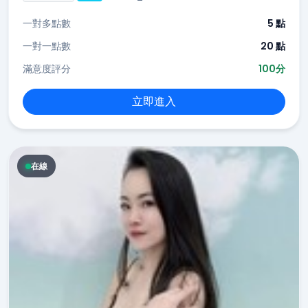
一對多點數
5 點
一對一點數
20 點
滿意度評分
100分
立即進入
在線