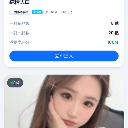
純情大白
ID: i349_301362
一對多等待中
i349
一對多點數
5 點
一對一點數
20 點
滿意度評分
100分
立即進入
在線