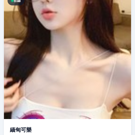
在線
緬甸可樂