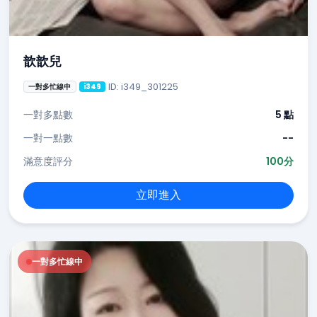
歆歆兒
ID: i349_301225
一對多忙線中
i349
一對多點數
5 點
一對一點數
--
滿意度評分
100分
立即進入
一對多忙線中