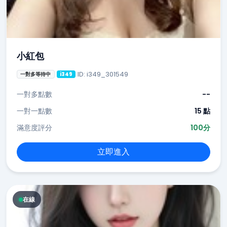
小紅包
ID: i349_301549
一對多等待中
i349
一對多點數
--
一對一點數
15 點
滿意度評分
100分
立即進入
在線