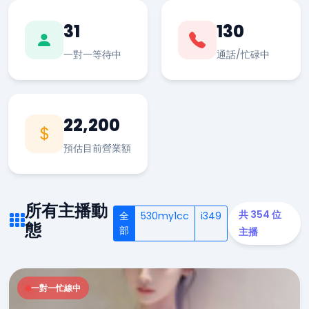
31
130
一對一等待中
通話/忙碌中
22,200
預估目前營業額
所有主播動
共 354 位
全
530my1cc
i349
態
部
主播
一對一忙線中