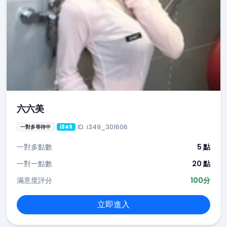
六六美
ID: i349_301606
一對多等待中
i349
一對多點數
5 點
一對一點數
20 點
滿意度評分
100分
立即進入