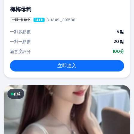
梅梅母狗
ID: i349_301588
一對一忙線中
i349
一對多點數
5 點
一對一點數
20 點
滿意度評分
100分
立即進入
在線