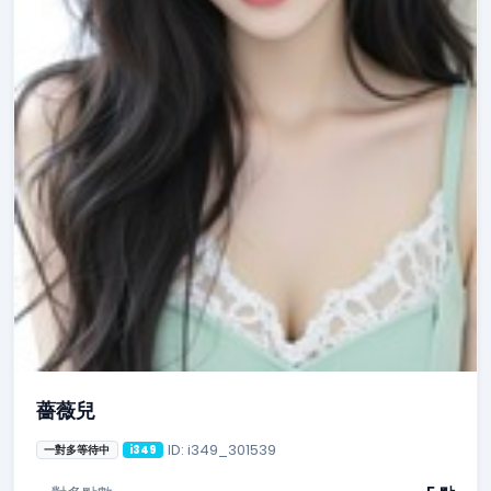
薔薇兒
ID: i349_301539
一對多等待中
i349