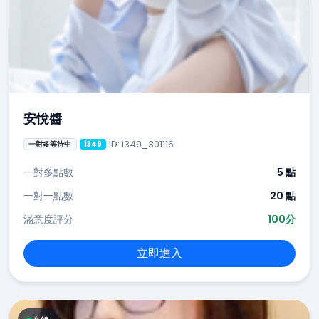
安悅醬
ID: i349_301116
一對多等待中
i349
一對多點數
5 點
一對一點數
20 點
滿意度評分
100分
立即進入