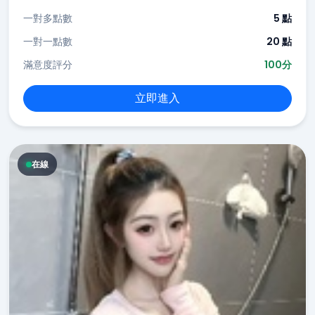
一對多點數
5 點
一對一點數
20 點
滿意度評分
100分
立即進入
在線