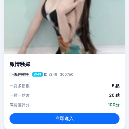
激情騷婦
ID: i349_300750
一對多等待中
i349
一對多點數
5 點
一對一點數
20 點
滿意度評分
100分
立即進入