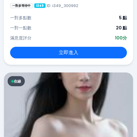
ID: i349_300992
一對多等待中
i349
一對多點數
5 點
一對一點數
20 點
滿意度評分
100分
立即進入
在線