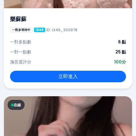
樂蘇蘇
ID: i349_300978
一對多等待中
i349
一對多點數
6 點
一對一點數
25 點
滿意度評分
100分
立即進入
在線