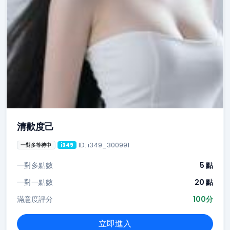
清歡度己
ID: i349_300991
一對多等待中
i349
一對多點數
5 點
一對一點數
20 點
滿意度評分
100分
立即進入