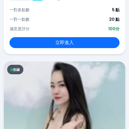
一對多點數
5 點
一對一點數
20 點
滿意度評分
100分
立即進入
在線