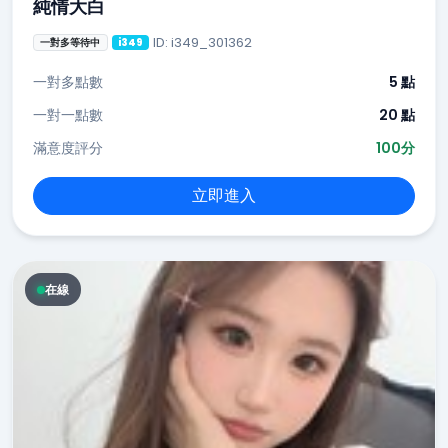
純情大白
ID: i349_301362
一對多等待中
i349
一對多點數
5 點
一對一點數
20 點
滿意度評分
100分
立即進入
在線