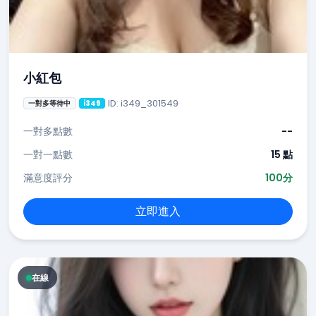
小紅包
ID: i349_301549
一對多等待中
i349
一對多點數
--
一對一點數
15 點
滿意度評分
100分
立即進入
在線