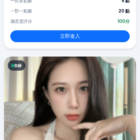
一對多點數
5 點
一對一點數
20 點
滿意度評分
100分
立即進入
在線