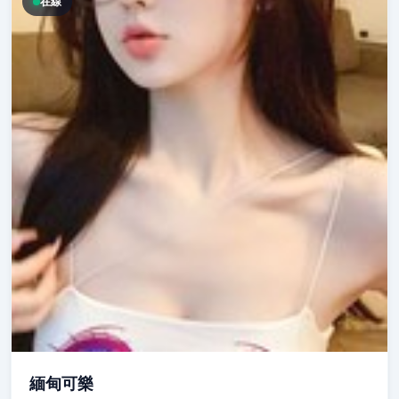
在線
緬甸可樂