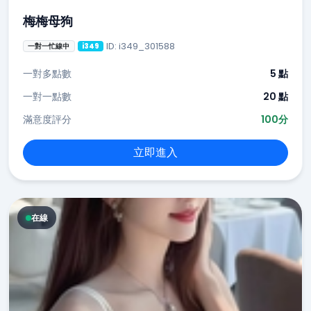
梅梅母狗
ID: i349_301588
一對一忙線中
i349
一對多點數
5 點
一對一點數
20 點
滿意度評分
100分
立即進入
在線