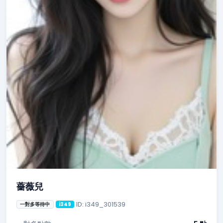
薔薇兒
ID: i349_301539
一對多等待中
i349