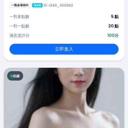
ID: i349_300992
一對多等待中
i349
一對多點數
5 點
一對一點數
20 點
滿意度評分
100分
立即進入
在線