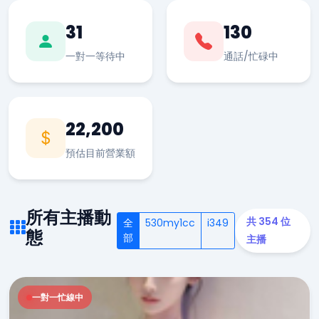
31
130
一對一等待中
通話/忙碌中
22,200
預估目前營業額
所有主播動
共 354 位
全
530my1cc
i349
態
部
主播
一對一忙線中