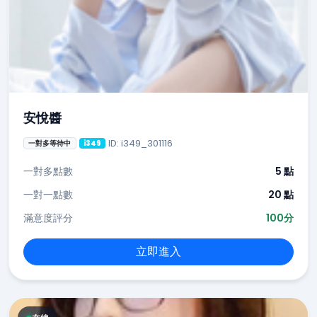
安悅醬
ID: i349_301116
一對多等待中
i349
一對多點數
5 點
一對一點數
20 點
滿意度評分
100分
立即進入