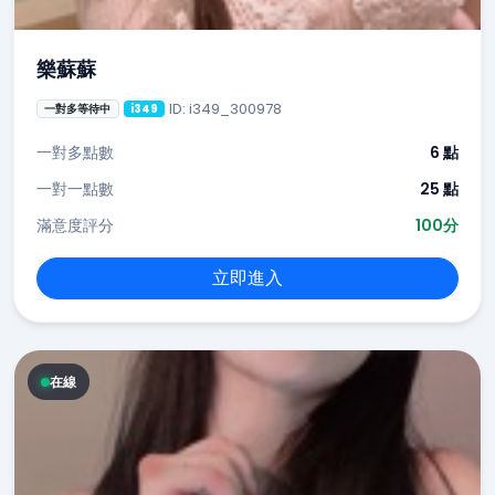
樂蘇蘇
ID: i349_300978
一對多等待中
i349
一對多點數
6 點
一對一點數
25 點
滿意度評分
100分
立即進入
在線