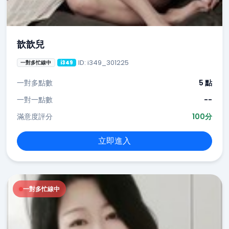
歆歆兒
ID: i349_301225
一對多忙線中
i349
一對多點數
5 點
一對一點數
--
滿意度評分
100分
立即進入
一對多忙線中