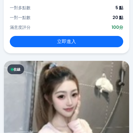
一對多點數
5 點
一對一點數
20 點
滿意度評分
100分
立即進入
在線