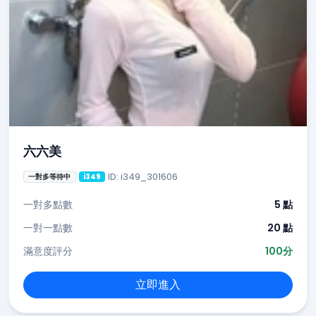
六六美
ID: i349_301606
一對多等待中
i349
一對多點數
5 點
一對一點數
20 點
滿意度評分
100分
立即進入