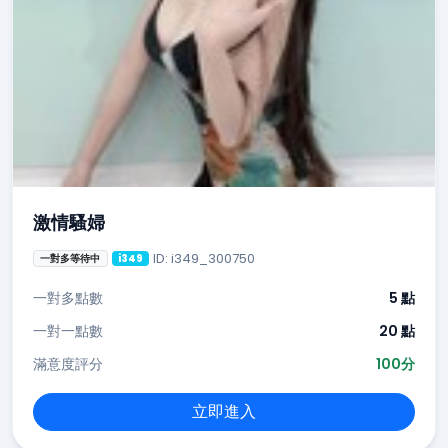
激情騷婦
ID: i349_300750
一對多等待中
i349
一對多點數
5 點
一對一點數
20 點
滿意度評分
100分
立即進入