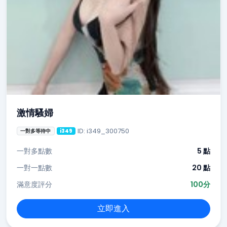
激情騷婦
ID: i349_300750
一對多等待中
i349
一對多點數
5 點
一對一點數
20 點
滿意度評分
100分
立即進入