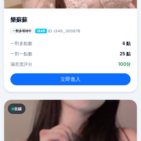
樂蘇蘇
ID: i349_300978
一對多等待中
i349
一對多點數
6 點
一對一點數
25 點
滿意度評分
100分
立即進入
在線