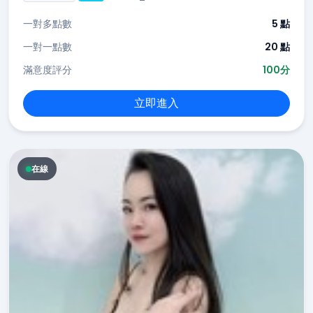
一對多點數
5 點
一對一點數
20 點
滿意度評分
100分
立即進入
在線