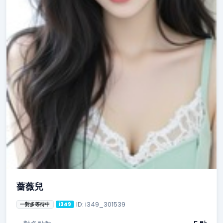
薔薇兒
ID: i349_301539
一對多等待中
i349