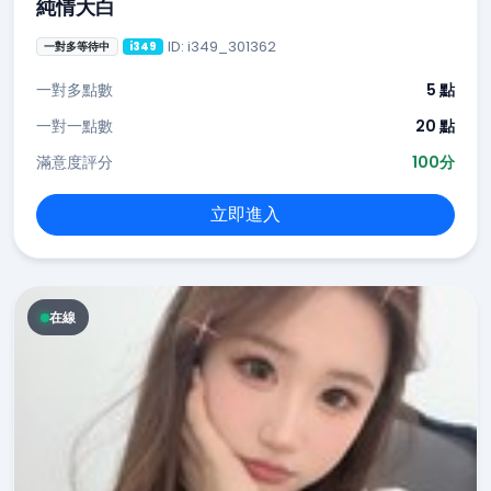
純情大白
ID: i349_301362
一對多等待中
i349
一對多點數
5 點
一對一點數
20 點
滿意度評分
100分
立即進入
在線