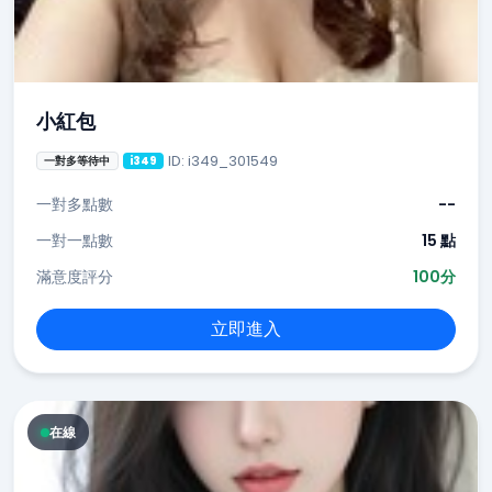
小紅包
ID: i349_301549
一對多等待中
i349
一對多點數
--
一對一點數
15 點
滿意度評分
100分
立即進入
在線