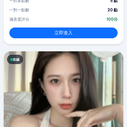
一對多點數
5 點
一對一點數
20 點
滿意度評分
100分
立即進入
在線