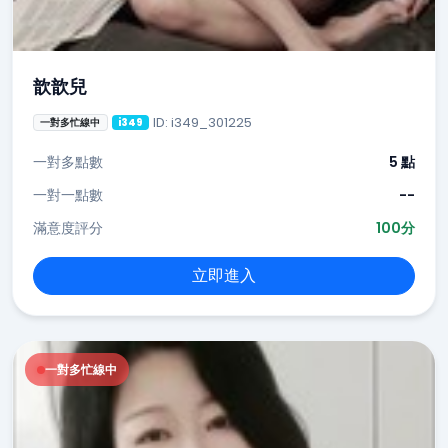
歆歆兒
ID: i349_301225
一對多忙線中
i349
一對多點數
5 點
一對一點數
--
滿意度評分
100分
立即進入
一對多忙線中