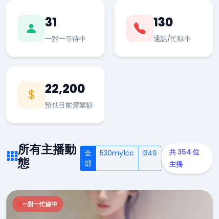
31
130
一對一等待中
通話/忙碌中
22,200
預估目前營業額
所有主播動
共 354 位
全
530my1cc
i349
態
部
主播
一對一忙線中