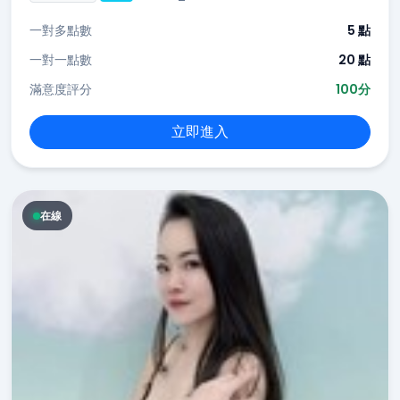
一對多點數
5 點
一對一點數
20 點
滿意度評分
100分
立即進入
在線