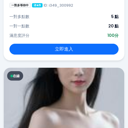
ID: i349_300992
一對多等待中
i349
一對多點數
5 點
一對一點數
20 點
滿意度評分
100分
立即進入
在線