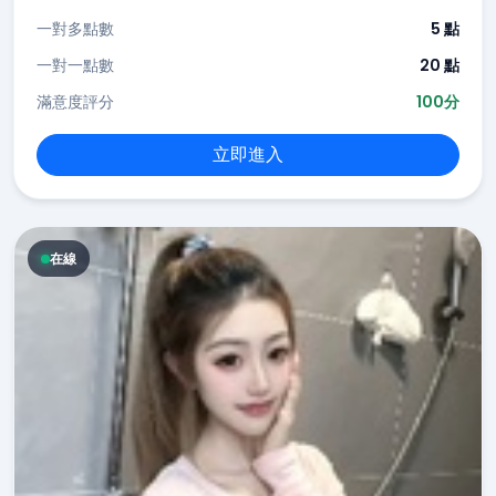
一對多點數
5 點
一對一點數
20 點
滿意度評分
100分
立即進入
在線