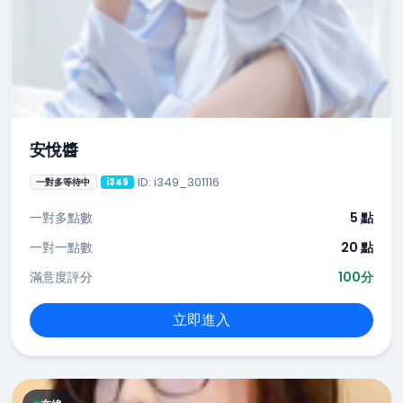
安悅醬
ID: i349_301116
一對多等待中
i349
一對多點數
5 點
一對一點數
20 點
滿意度評分
100分
立即進入