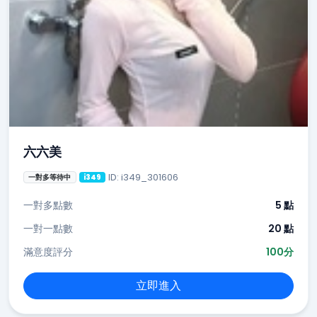
六六美
ID: i349_301606
一對多等待中
i349
一對多點數
5 點
一對一點數
20 點
滿意度評分
100分
立即進入