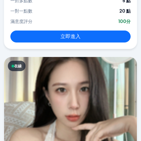
一對多點數
5 點
一對一點數
20 點
滿意度評分
100分
立即進入
在線