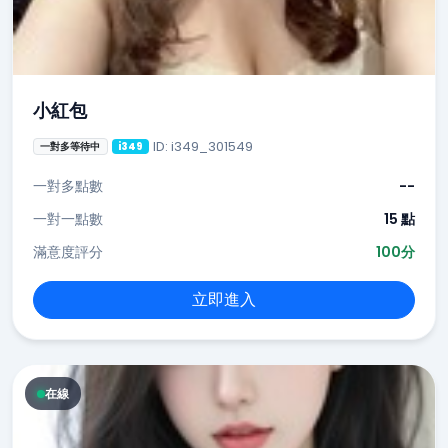
小紅包
ID: i349_301549
一對多等待中
i349
一對多點數
--
一對一點數
15 點
滿意度評分
100分
立即進入
在線