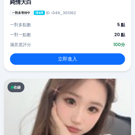
純情大白
ID: i349_301362
一對多等待中
i349
一對多點數
5 點
一對一點數
20 點
滿意度評分
100分
立即進入
在線