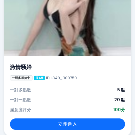
激情騷婦
ID: i349_300750
一對多等待中
i349
一對多點數
5 點
一對一點數
20 點
滿意度評分
100分
立即進入