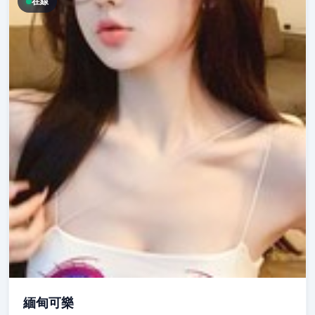
在線
緬甸可樂