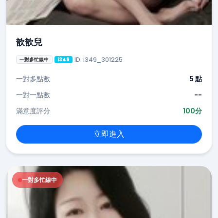
歆歆兒
ID: i349_301225
一對多忙線中
i349
一對多點數
5 點
一對一點數
--
滿意度評分
100分
立即進入
一對多忙線中