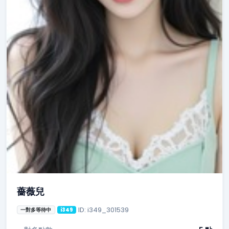
薔薇兒
ID: i349_301539
一對多等待中
i349