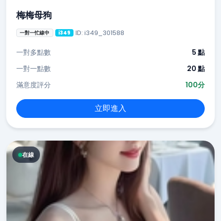
梅梅母狗
ID: i349_301588
一對一忙線中
i349
一對多點數
5 點
一對一點數
20 點
滿意度評分
100分
立即進入
在線