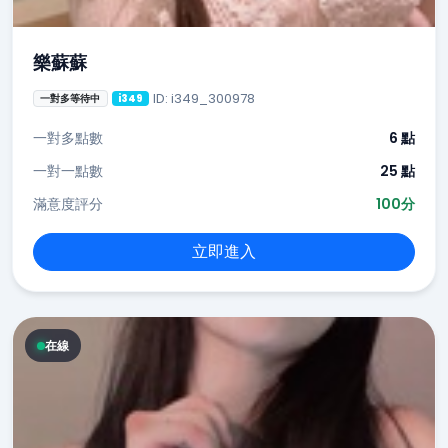
樂蘇蘇
ID: i349_300978
一對多等待中
i349
一對多點數
6 點
一對一點數
25 點
滿意度評分
100分
立即進入
在線