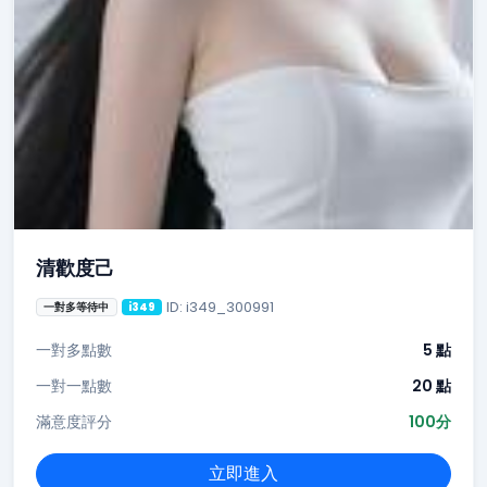
清歡度己
ID: i349_300991
一對多等待中
i349
一對多點數
5 點
一對一點數
20 點
滿意度評分
100分
立即進入