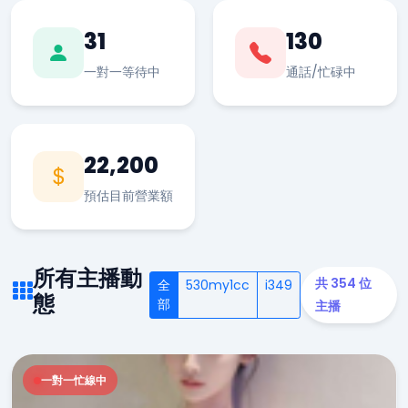
31
130
一對一等待中
通話/忙碌中
22,200
預估目前營業額
所有主播動
共 354 位
全
530my1cc
i349
態
部
主播
一對一忙線中