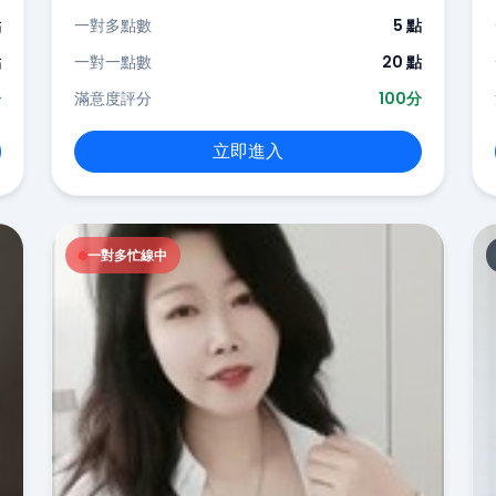
點
一對多點數
5 點
點
一對一點數
20 點
分
滿意度評分
100分
立即進入
一對多忙線中