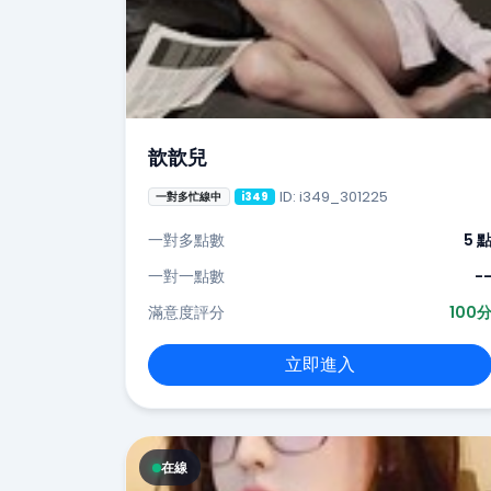
歆歆兒
ID: i349_301225
一對多忙線中
i349
一對多點數
5 
一對一點數
-
滿意度評分
100
立即進入
在線