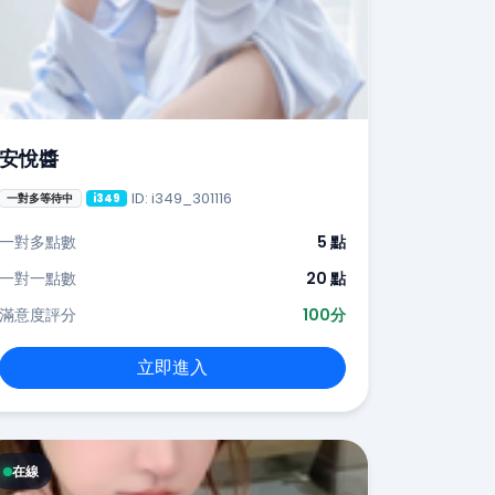
安悅醬
ID: i349_301116
一對多等待中
i349
一對多點數
5 點
一對一點數
20 點
滿意度評分
100分
立即進入
在線