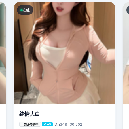
在線
純情大白
ID: i349_301362
一對多等待中
i349