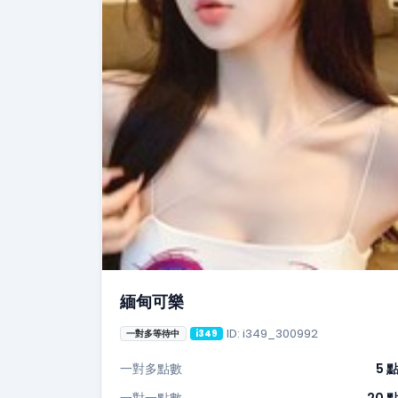
緬甸可樂
ID: i349_300992
一對多等待中
i349
一對多點數
5 