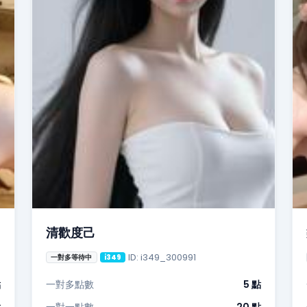
清歡度己
ID: i349_300991
一對多等待中
i349
點
一對多點數
5 點