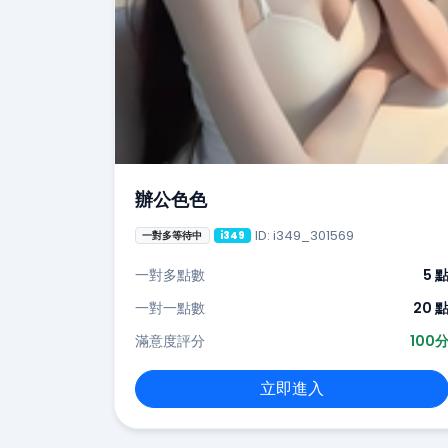
辦公色色
ID: i349_301569
一對多等待中
i349
一對多點數
5 
一對一點數
20 
滿意度評分
100
立即進入