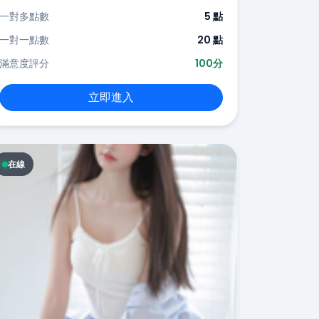
一對多點數
5 點
一對一點數
20 點
滿意度評分
100分
立即進入
在線