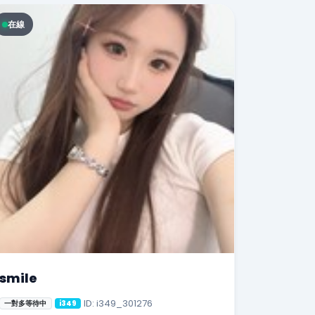
在線
smile
ID: i349_301276
一對多等待中
i349