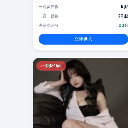
一對多點數
5 
一對一點數
20 
滿意度評分
100
立即進入
一對多忙線中