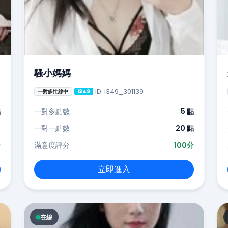
騷小媽媽
ID: i349_301139
一對多忙線中
i349
點
一對多點數
5 點
-
一對一點數
20 點
分
滿意度評分
100分
立即進入
在線