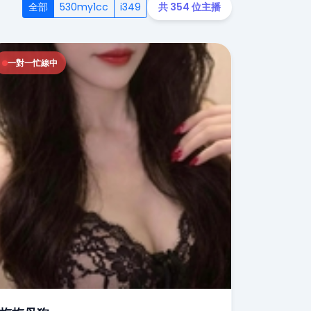
全部
530my1cc
i349
共 354 位主播
一對一忙線中