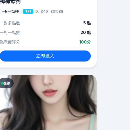
梅梅母狗
ID: i349_301588
一對一忙線中
i349
一對多點數
5 點
一對一點數
20 點
滿意度評分
100分
立即進入
在線