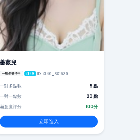
薔薇兒
ID: i349_301539
一對多等待中
i349
一對多點數
5 點
一對一點數
20 點
滿意度評分
100分
立即進入