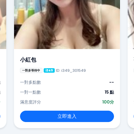
小紅包
ID: i349_301549
一對多等待中
i349
點
一對多點數
--
點
一對一點數
15 點
分
滿意度評分
100分
立即進入