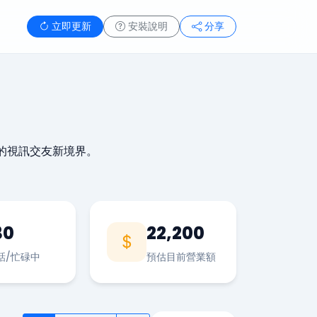
立即更新
安裝說明
分享
的視訊交友新境界。
30
22,200
話/忙碌中
預估目前營業額