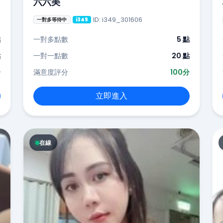
六六美
ID: i349_301606
一對多等待中
i349
點
一對多點數
5 點
點
一對一點數
20 點
分
滿意度評分
100分
立即進入
在線