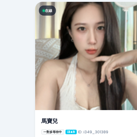
在線
馬寶兒
ID: i349_301389
一對多等待中
i349