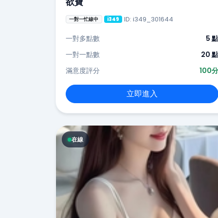
欲寶
ID: i349_301644
一對一忙線中
i349
一對多點數
5 
一對一點數
20 
滿意度評分
100
立即進入
在線