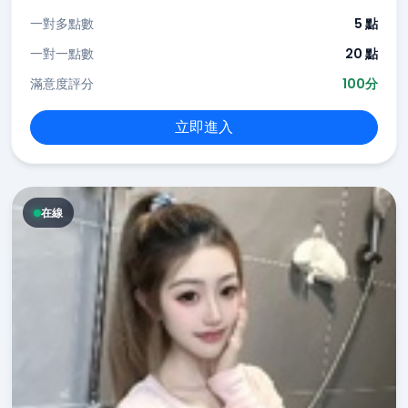
一對多點數
5 點
一對一點數
20 點
滿意度評分
100分
立即進入
在線