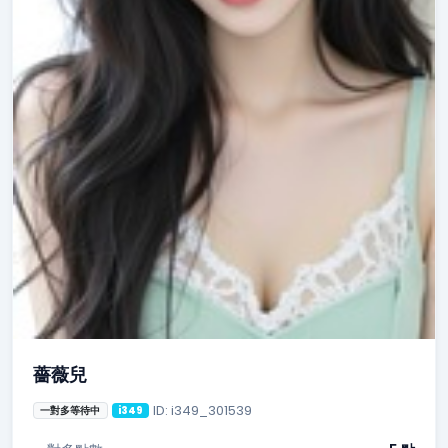
薔薇兒
ID: i349_301539
一對多等待中
i349