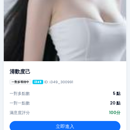
清歡度己
ID: i349_300991
一對多等待中
i349
一對多點數
5 點
一對一點數
20 點
滿意度評分
100分
立即進入