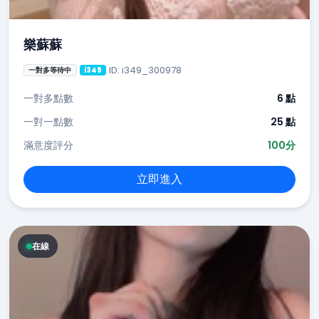
樂蘇蘇
ID: i349_300978
一對多等待中
i349
一對多點數
6 點
一對一點數
25 點
滿意度評分
100分
立即進入
在線