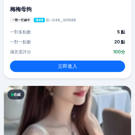
梅梅母狗
ID: i349_301588
一對一忙線中
i349
一對多點數
5 點
一對一點數
20 點
滿意度評分
100分
立即進入
在線