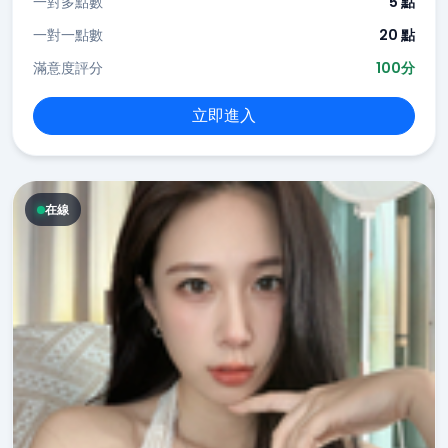
一對多點數
5 點
一對一點數
20 點
滿意度評分
100分
立即進入
在線