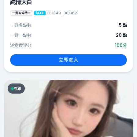
純情大白
ID: i349_301362
一對多等待中
i349
一對多點數
5 點
一對一點數
20 點
滿意度評分
100分
立即進入
在線