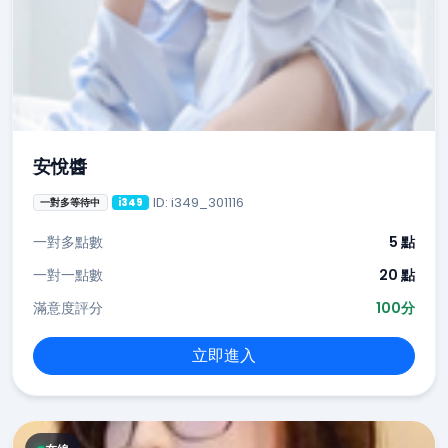
安悅醬
ID: i349_301116
一對多等待中
i349
一對多點數
5 點
一對一點數
20 點
滿意度評分
100分
立即進入