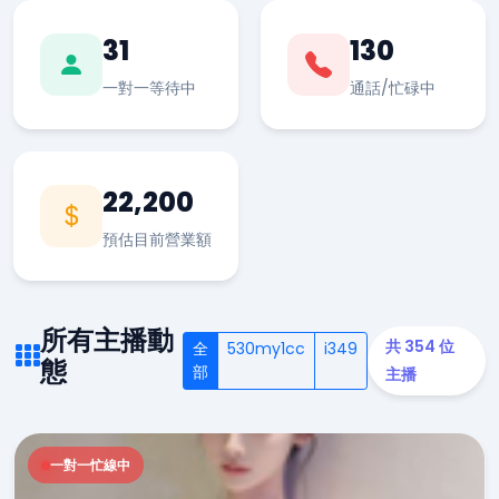
31
130
一對一等待中
通話/忙碌中
22,200
預估目前營業額
所有主播動
共 354 位
全
530my1cc
i349
態
部
主播
一對一忙線中