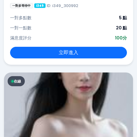
ID: i349_300992
一對多等待中
i349
一對多點數
5 點
一對一點數
20 點
滿意度評分
100分
立即進入
在線