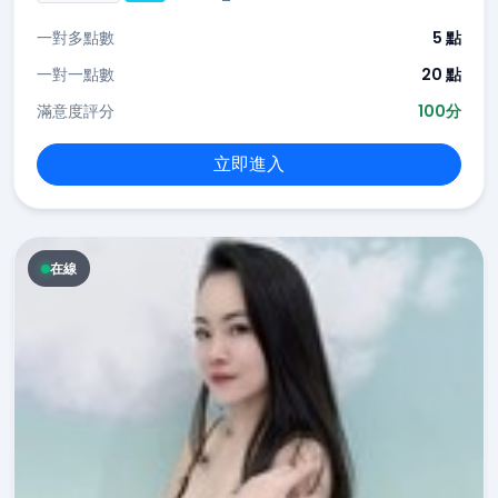
一對多點數
5 點
一對一點數
20 點
滿意度評分
100分
立即進入
在線