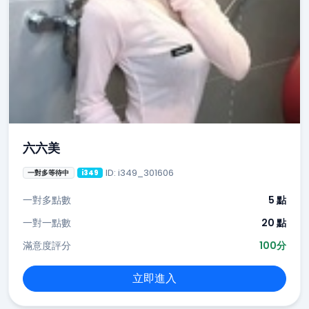
六六美
ID: i349_301606
一對多等待中
i349
一對多點數
5 點
一對一點數
20 點
滿意度評分
100分
立即進入