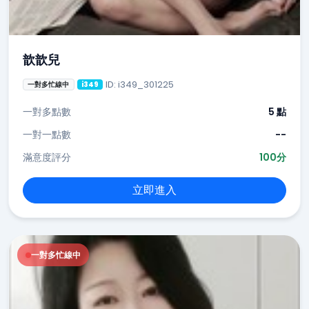
歆歆兒
ID: i349_301225
一對多忙線中
i349
一對多點數
5 點
一對一點數
--
滿意度評分
100分
立即進入
一對多忙線中