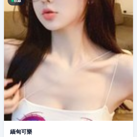
在線
緬甸可樂