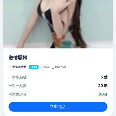
激情騷婦
ID: i349_300750
一對多等待中
i349
一對多點數
5 點
一對一點數
20 點
滿意度評分
100分
立即進入