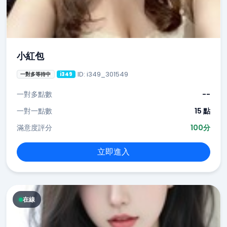
小紅包
ID: i349_301549
一對多等待中
i349
一對多點數
--
一對一點數
15 點
滿意度評分
100分
立即進入
在線