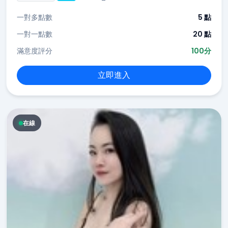
一對多點數
5 點
一對一點數
20 點
滿意度評分
100分
立即進入
在線