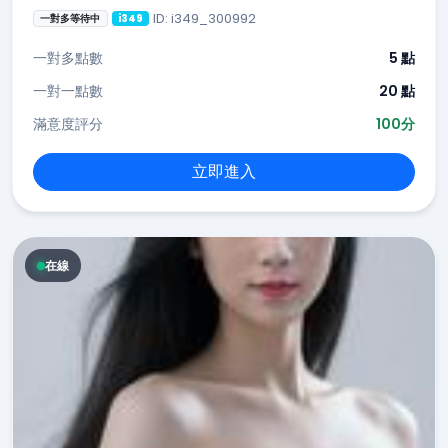
ID: i349_300992
一對多等待中
i349
一對多點數
5 點
一對一點數
20 點
滿意度評分
100分
立即進入
在線