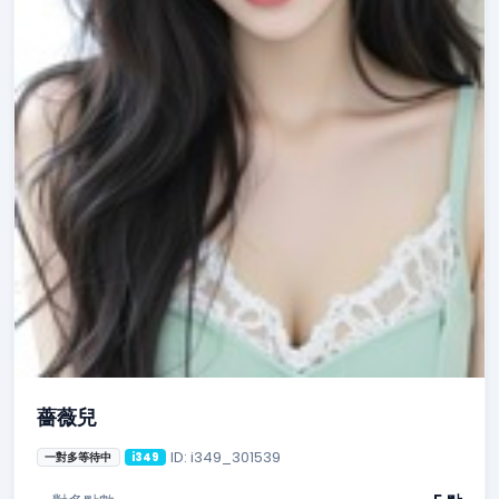
薔薇兒
ID: i349_301539
一對多等待中
i349