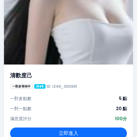
清歡度己
ID: i349_300991
一對多等待中
i349
一對多點數
5 點
一對一點數
20 點
滿意度評分
100分
立即進入