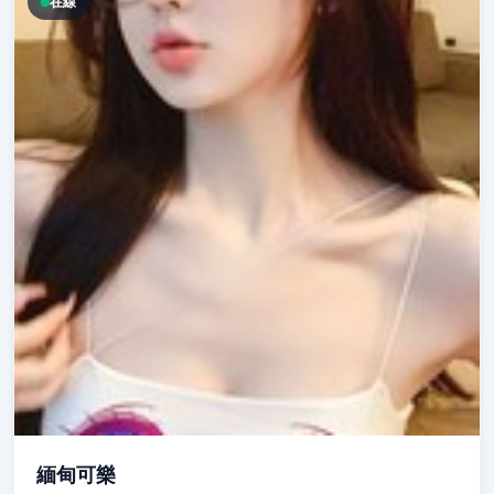
在線
緬甸可樂