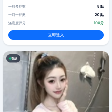
一對多點數
5 點
一對一點數
20 點
滿意度評分
100分
立即進入
在線