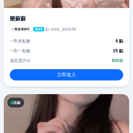
樂蘇蘇
ID: i349_300978
一對多等待中
i349
一對多點數
6 點
一對一點數
25 點
滿意度評分
100分
立即進入
在線