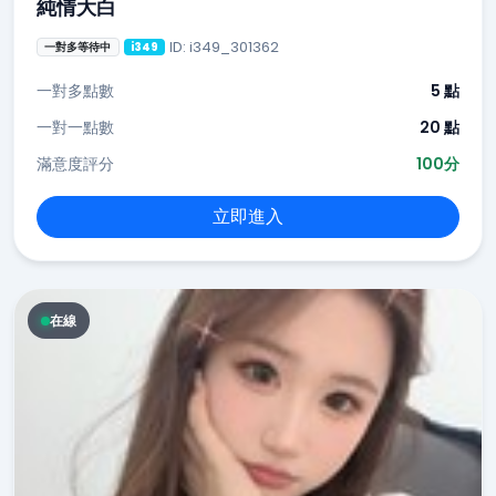
純情大白
ID: i349_301362
一對多等待中
i349
一對多點數
5 點
一對一點數
20 點
滿意度評分
100分
立即進入
在線