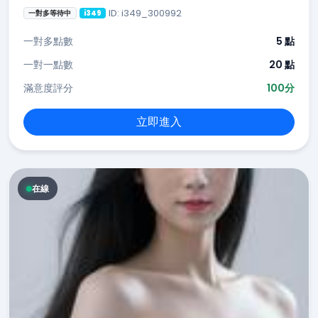
ID: i349_300992
一對多等待中
i349
一對多點數
5 點
一對一點數
20 點
滿意度評分
100分
立即進入
在線