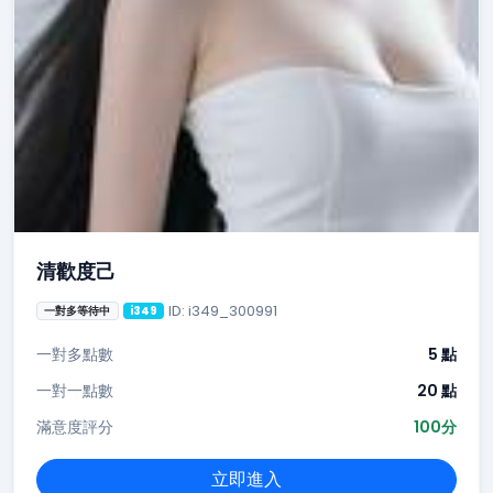
清歡度己
ID: i349_300991
一對多等待中
i349
一對多點數
5 點
一對一點數
20 點
滿意度評分
100分
立即進入