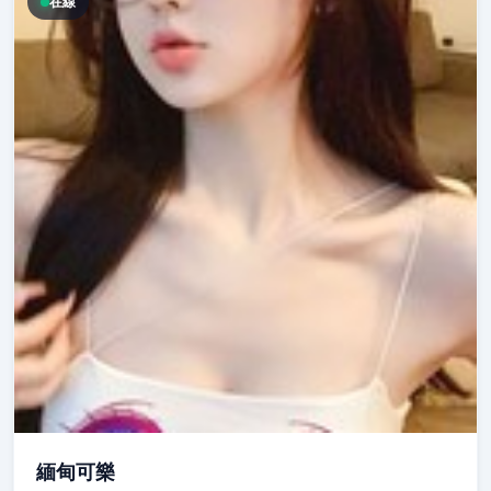
在線
緬甸可樂