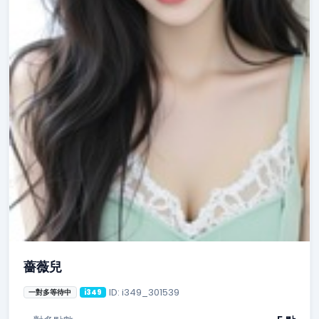
薔薇兒
ID: i349_301539
一對多等待中
i349