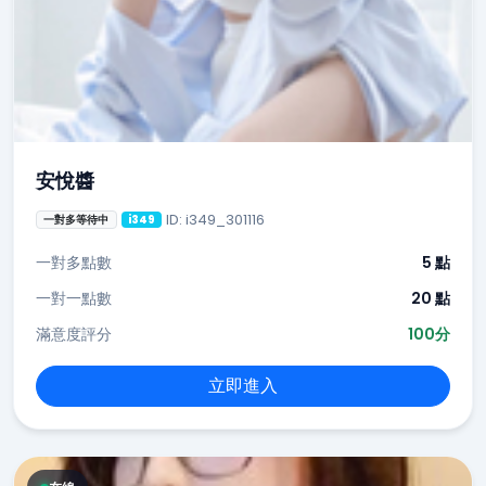
安悅醬
ID: i349_301116
一對多等待中
i349
一對多點數
5 點
一對一點數
20 點
滿意度評分
100分
立即進入