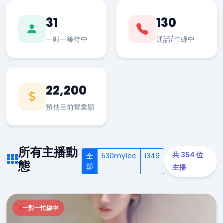
31
130
一對一等待中
通話/忙碌中
22,200
預估目前營業額
所有主播動
共 354 位
全
530my1cc
i349
態
部
主播
一對一忙線中