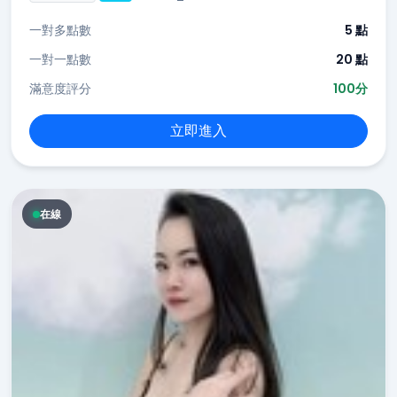
一對多點數
5 點
一對一點數
20 點
滿意度評分
100分
立即進入
在線