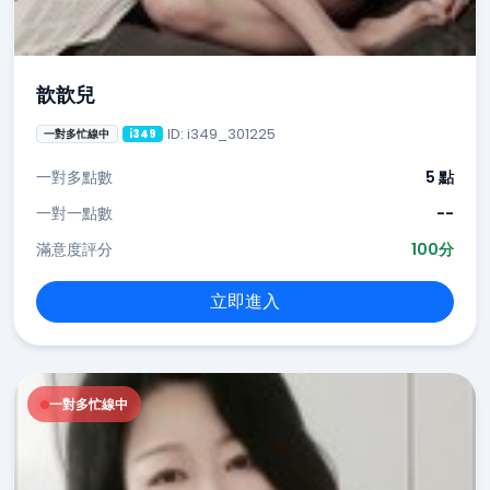
歆歆兒
ID: i349_301225
一對多忙線中
i349
一對多點數
5 點
一對一點數
--
滿意度評分
100分
立即進入
一對多忙線中