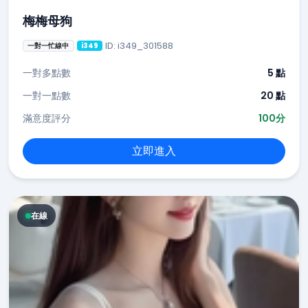
梅梅母狗
ID: i349_301588
一對一忙線中
i349
一對多點數
5 點
一對一點數
20 點
滿意度評分
100分
立即進入
在線