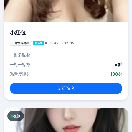
小紅包
ID: i349_301549
一對多等待中
i349
一對多點數
--
一對一點數
15 點
滿意度評分
100分
立即進入
在線