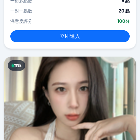
一對多點數
5 點
一對一點數
20 點
滿意度評分
100分
立即進入
在線