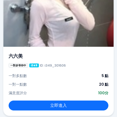
六六美
ID: i349_301606
一對多等待中
i349
一對多點數
5 點
一對一點數
20 點
滿意度評分
100分
立即進入