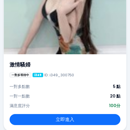
激情騷婦
ID: i349_300750
一對多等待中
i349
一對多點數
5 點
一對一點數
20 點
滿意度評分
100分
立即進入