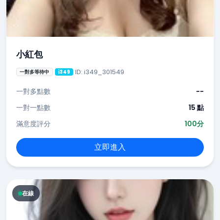
小紅包
ID: i349_301549
一對多等待中
i349
一對多點數
--
一對一點數
15 點
滿意度評分
100分
立即進入
在線