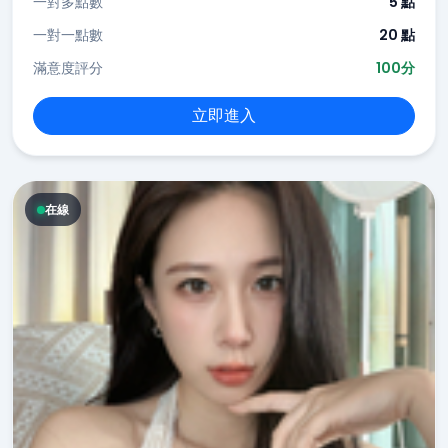
一對多點數
5 點
一對一點數
20 點
滿意度評分
100分
立即進入
在線