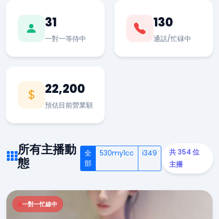
31
130
一對一等待中
通話/忙碌中
22,200
預估目前營業額
所有主播動
共 354 位
全
530my1cc
i349
態
部
主播
一對一忙線中