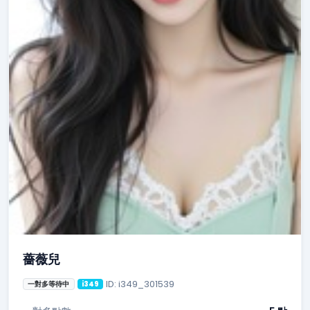
薔薇兒
ID: i349_301539
一對多等待中
i349