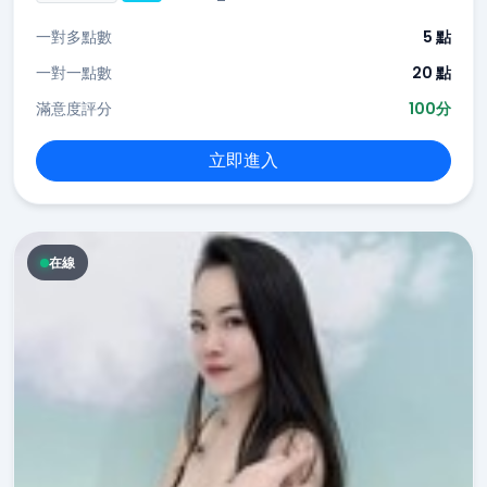
一對多點數
5 點
一對一點數
20 點
滿意度評分
100分
立即進入
在線