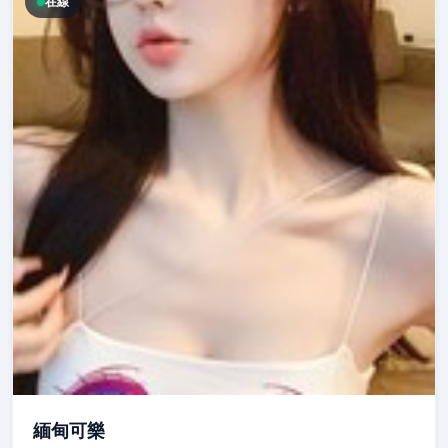
在線
緬甸可樂