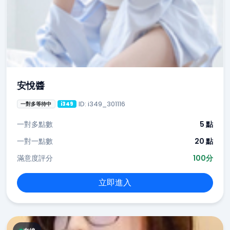
安悅醬
ID: i349_301116
一對多等待中
i349
一對多點數
5 點
一對一點數
20 點
滿意度評分
100分
立即進入