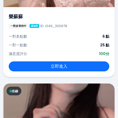
樂蘇蘇
ID: i349_300978
一對多等待中
i349
一對多點數
6 點
一對一點數
25 點
滿意度評分
100分
立即進入
在線