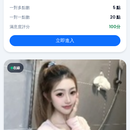
一對多點數
5 點
一對一點數
20 點
滿意度評分
100分
立即進入
在線