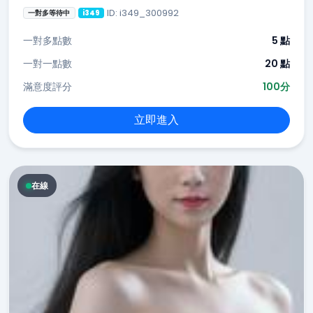
ID: i349_300992
一對多等待中
i349
一對多點數
5 點
一對一點數
20 點
滿意度評分
100分
立即進入
在線