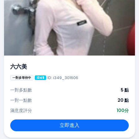
六六美
ID: i349_301606
一對多等待中
i349
一對多點數
5 點
一對一點數
20 點
滿意度評分
100分
立即進入