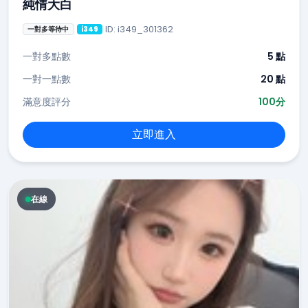
純情大白
ID: i349_301362
一對多等待中
i349
一對多點數
5 點
一對一點數
20 點
滿意度評分
100分
立即進入
在線