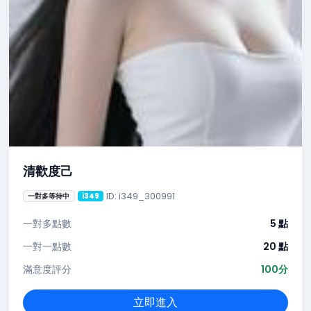
清歡度己
ID: i349_300991
一對多等待中
i349
一對多點數
5 點
一對一點數
20 點
滿意度評分
100分
立即進入