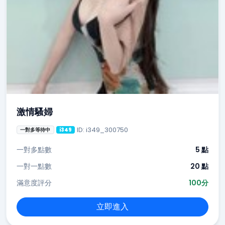
激情騷婦
ID: i349_300750
一對多等待中
i349
一對多點數
5 點
一對一點數
20 點
滿意度評分
100分
立即進入