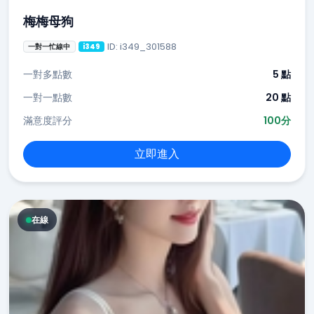
梅梅母狗
ID: i349_301588
一對一忙線中
i349
一對多點數
5 點
一對一點數
20 點
滿意度評分
100分
立即進入
在線