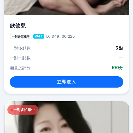
歆歆兒
ID: i349_301225
一對多忙線中
i349
一對多點數
5 點
一對一點數
--
滿意度評分
100分
立即進入
一對多忙線中