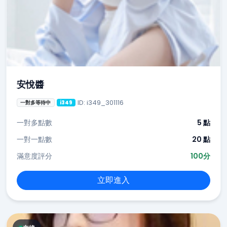
安悅醬
ID: i349_301116
一對多等待中
i349
一對多點數
5 點
一對一點數
20 點
滿意度評分
100分
立即進入