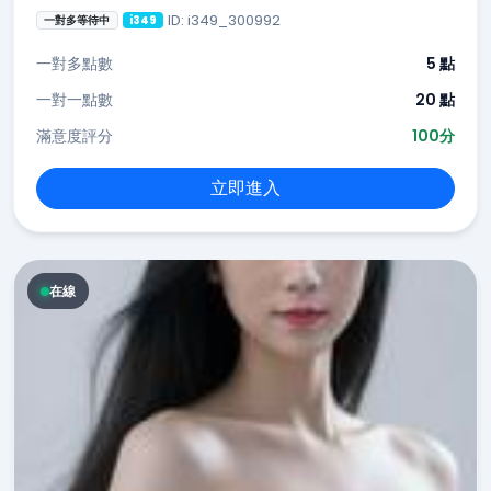
ID: i349_300992
一對多等待中
i349
一對多點數
5 點
一對一點數
20 點
滿意度評分
100分
立即進入
在線