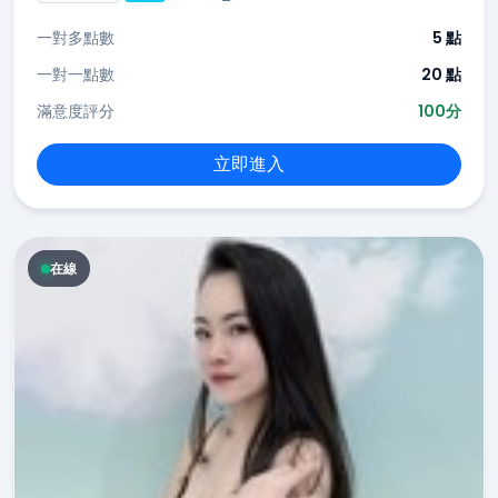
一對多點數
5 點
一對一點數
20 點
滿意度評分
100分
立即進入
在線