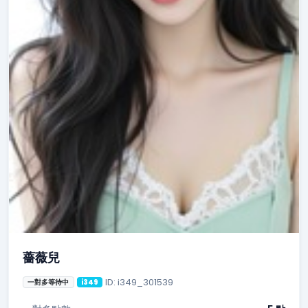
薔薇兒
ID: i349_301539
一對多等待中
i349