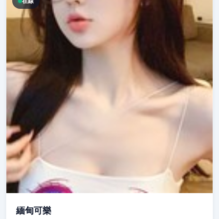
在線
緬甸可樂