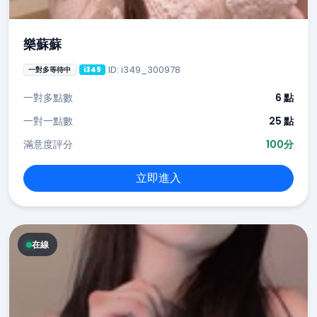
樂蘇蘇
ID: i349_300978
一對多等待中
i349
一對多點數
6 點
一對一點數
25 點
滿意度評分
100分
立即進入
在線