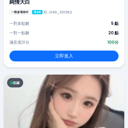
純情大白
ID: i349_301362
一對多等待中
i349
一對多點數
5 點
一對一點數
20 點
滿意度評分
100分
立即進入
在線