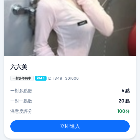
六六美
ID: i349_301606
一對多等待中
i349
一對多點數
5 點
一對一點數
20 點
滿意度評分
100分
立即進入