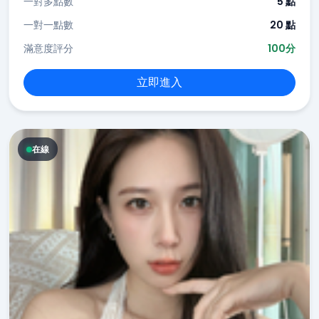
一對多點數
5 點
一對一點數
20 點
滿意度評分
100分
立即進入
在線