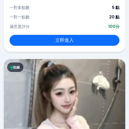
一對多點數
5 點
一對一點數
20 點
滿意度評分
100分
立即進入
在線