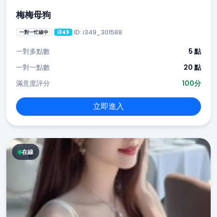
梅梅母狗
ID: i349_301588
一對一忙線中
i349
一對多點數
5 點
一對一點數
20 點
滿意度評分
100分
立即進入
在線