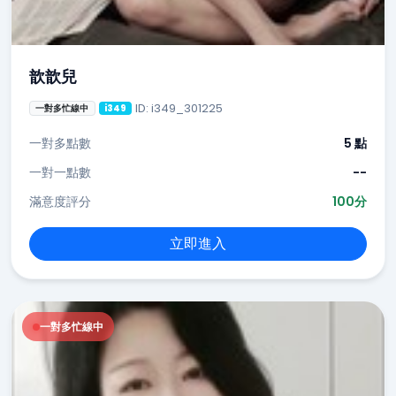
歆歆兒
ID: i349_301225
一對多忙線中
i349
一對多點數
5 點
一對一點數
--
滿意度評分
100分
立即進入
一對多忙線中