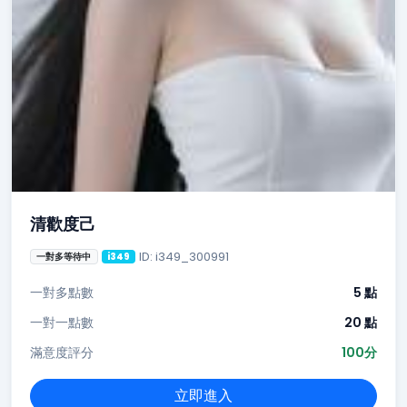
清歡度己
ID: i349_300991
一對多等待中
i349
一對多點數
5 點
一對一點數
20 點
滿意度評分
100分
立即進入