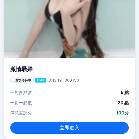
激情騷婦
ID: i349_300750
一對多等待中
i349
一對多點數
5 點
一對一點數
20 點
滿意度評分
100分
立即進入