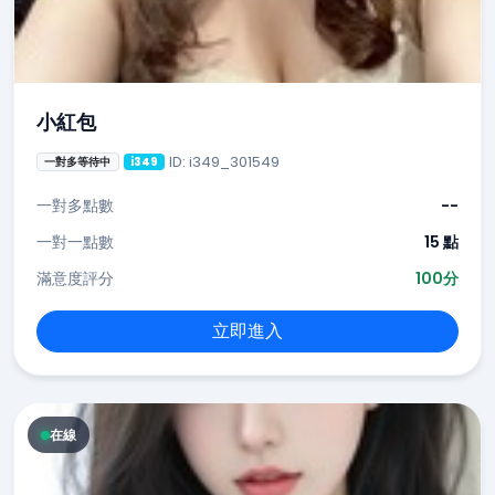
小紅包
ID: i349_301549
一對多等待中
i349
一對多點數
--
一對一點數
15 點
滿意度評分
100分
立即進入
在線