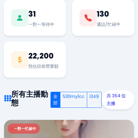
31
130
一對一等待中
通話/忙碌中
22,200
預估目前營業額
所有主播動
共 354 位
全
530my1cc
i349
態
部
主播
一對一忙線中