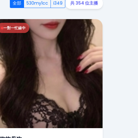
全部
530my1cc
i349
共 354 位主播
一對一忙線中