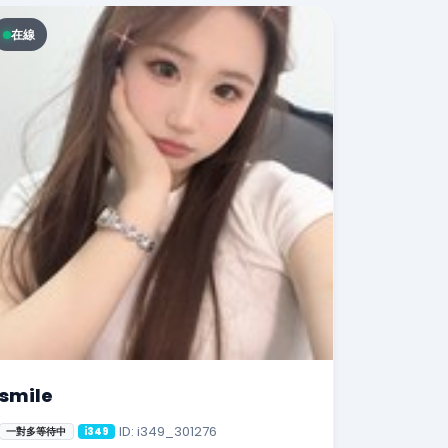
在線
smile
ID: i349_301276
一對多等待中
i349