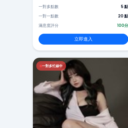
一對多點數
5 
一對一點數
20 
滿意度評分
100
立即進入
一對多忙線中