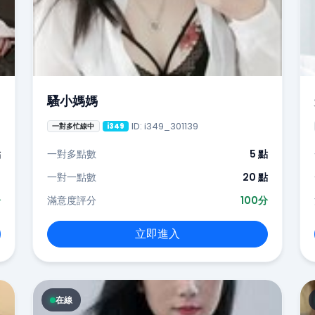
騷小媽媽
ID: i349_301139
一對多忙線中
i349
點
一對多點數
5 點
-
一對一點數
20 點
分
滿意度評分
100分
立即進入
在線