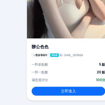
辦公色色
ID: i349_301569
一對多等待中
i349
一對多點數
5 
一對一點數
20 
滿意度評分
100
立即進入