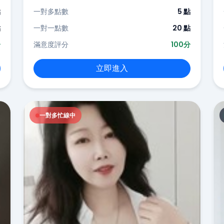
點
一對多點數
5 點
點
一對一點數
20 點
分
滿意度評分
100分
立即進入
一對多忙線中