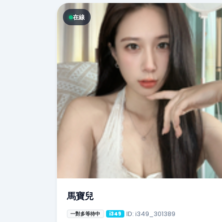
在線
馬寶兒
ID: i349_301389
一對多等待中
i349