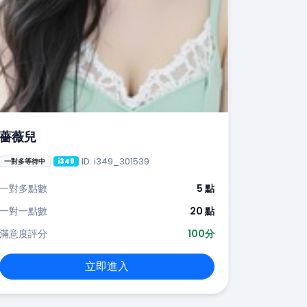
薔薇兒
ID: i349_301539
一對多等待中
i349
一對多點數
5 點
一對一點數
20 點
滿意度評分
100分
立即進入