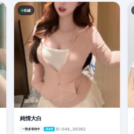
在線
純情大白
ID: i349_301362
一對多等待中
i349