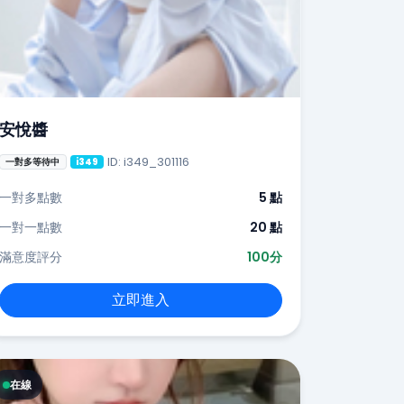
安悅醬
ID: i349_301116
一對多等待中
i349
一對多點數
5 點
一對一點數
20 點
滿意度評分
100分
立即進入
在線