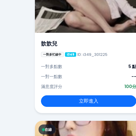
歆歆兒
ID: i349_301225
一對多忙線中
i349
一對多點數
5 
一對一點數
-
滿意度評分
100
立即進入
在線