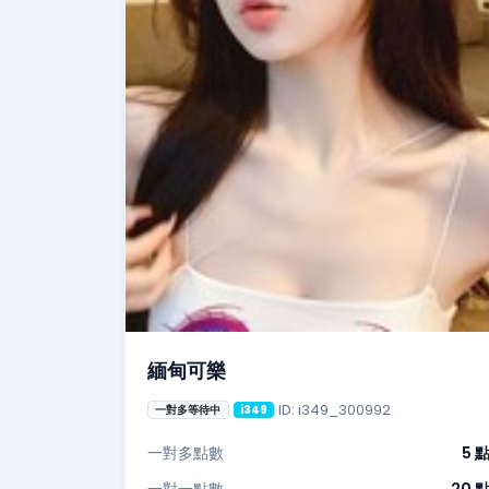
緬甸可樂
ID: i349_300992
一對多等待中
i349
一對多點數
5 