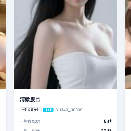
清歡度己
ID: i349_300991
一對多等待中
i349
點
一對多點數
5 點