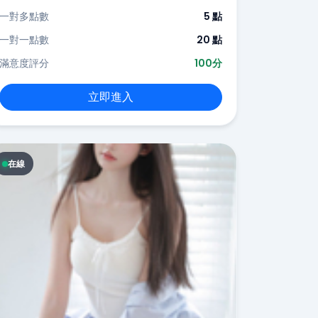
一對多點數
5 點
一對一點數
20 點
滿意度評分
100分
立即進入
在線