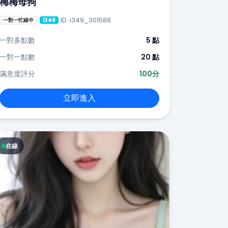
梅梅母狗
ID: i349_301588
一對一忙線中
i349
一對多點數
5 點
一對一點數
20 點
滿意度評分
100分
立即進入
在線