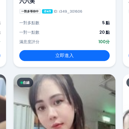
六六美
ID: i349_301606
一對多等待中
i349
點
一對多點數
5 點
點
一對一點數
20 點
分
滿意度評分
100分
立即進入
在線