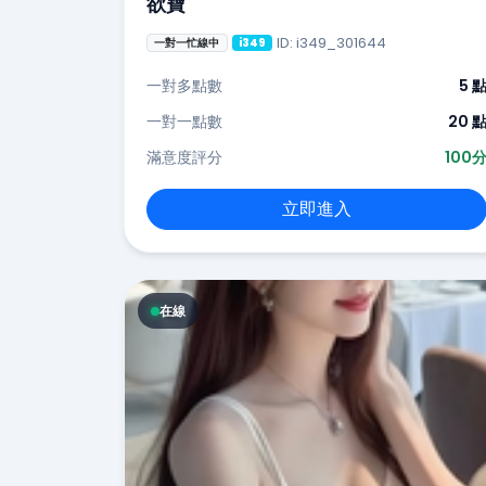
欲寶
ID: i349_301644
一對一忙線中
i349
一對多點數
5 
一對一點數
20 
滿意度評分
100
立即進入
在線