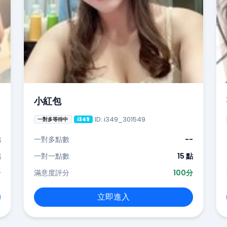
小紅包
ID: i349_301549
一對多等待中
i349
點
一對多點數
--
點
一對一點數
15 點
分
滿意度評分
100分
立即進入