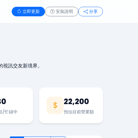
立即更新
安裝說明
分享
的視訊交友新境界。
30
22,200
話/忙碌中
預估目前營業額