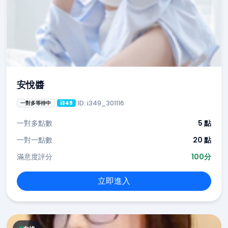
安悅醬
ID: i349_301116
一對多等待中
i349
一對多點數
5 點
一對一點數
20 點
滿意度評分
100分
立即進入