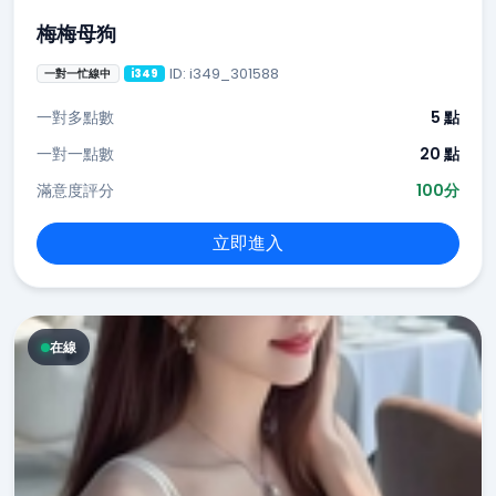
梅梅母狗
ID: i349_301588
一對一忙線中
i349
一對多點數
5 點
一對一點數
20 點
滿意度評分
100分
立即進入
在線