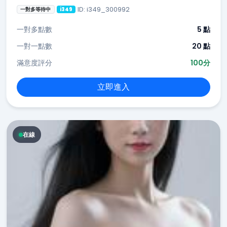
ID: i349_300992
一對多等待中
i349
一對多點數
5 點
一對一點數
20 點
滿意度評分
100分
立即進入
在線