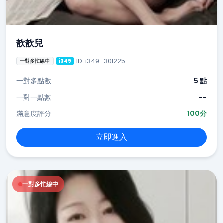
歆歆兒
ID: i349_301225
一對多忙線中
i349
一對多點數
5 點
一對一點數
--
滿意度評分
100分
立即進入
一對多忙線中