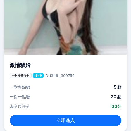
激情騷婦
ID: i349_300750
一對多等待中
i349
一對多點數
5 點
一對一點數
20 點
滿意度評分
100分
立即進入