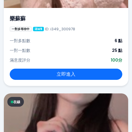
樂蘇蘇
ID: i349_300978
一對多等待中
i349
一對多點數
6 點
一對一點數
25 點
滿意度評分
100分
立即進入
在線