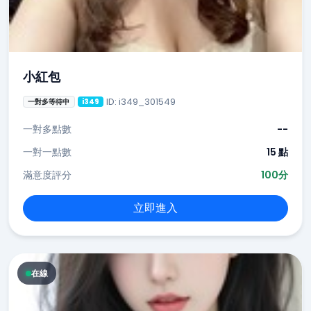
小紅包
ID: i349_301549
一對多等待中
i349
一對多點數
--
一對一點數
15 點
滿意度評分
100分
立即進入
在線