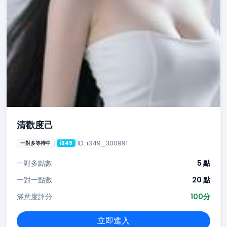
清歡度己
ID: i349_300991
一對多等待中
i349
一對多點數
5 點
一對一點數
20 點
滿意度評分
100分
立即進入