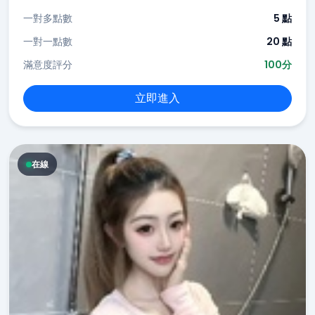
一對多點數
5 點
一對一點數
20 點
滿意度評分
100分
立即進入
在線