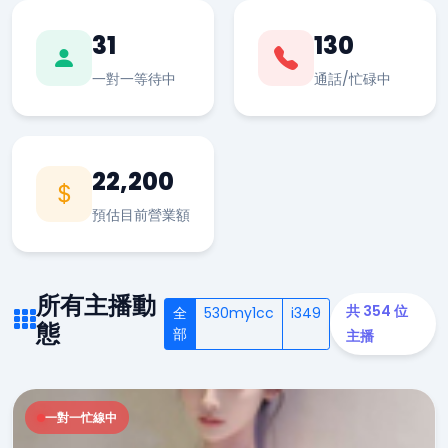
31
130
一對一等待中
通話/忙碌中
22,200
預估目前營業額
所有主播動
共 354 位
全
530my1cc
i349
態
部
主播
一對一忙線中