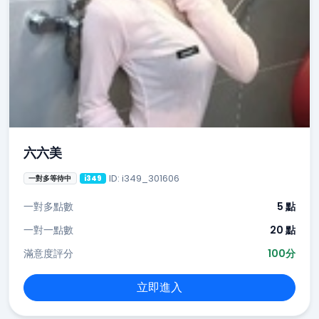
六六美
ID: i349_301606
一對多等待中
i349
一對多點數
5 點
一對一點數
20 點
滿意度評分
100分
立即進入