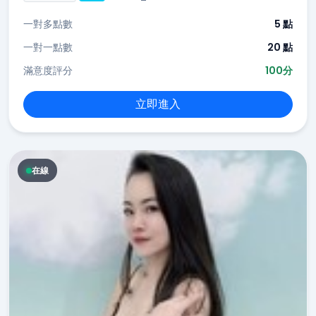
一對多點數
5 點
一對一點數
20 點
滿意度評分
100分
立即進入
在線