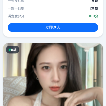
一對多點數
5 點
一對一點數
20 點
滿意度評分
100分
立即進入
在線