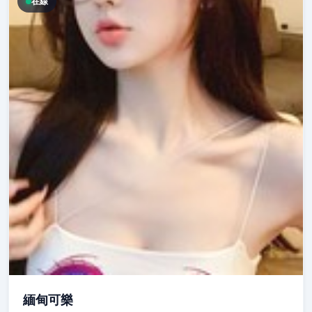
在線
緬甸可樂