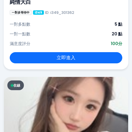
純情大白
ID: i349_301362
一對多等待中
i349
一對多點數
5 點
一對一點數
20 點
滿意度評分
100分
立即進入
在線