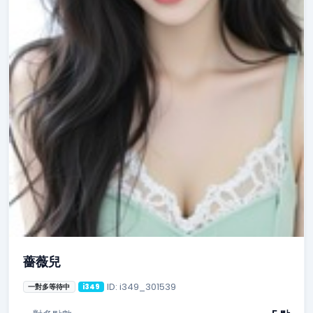
薔薇兒
ID: i349_301539
一對多等待中
i349