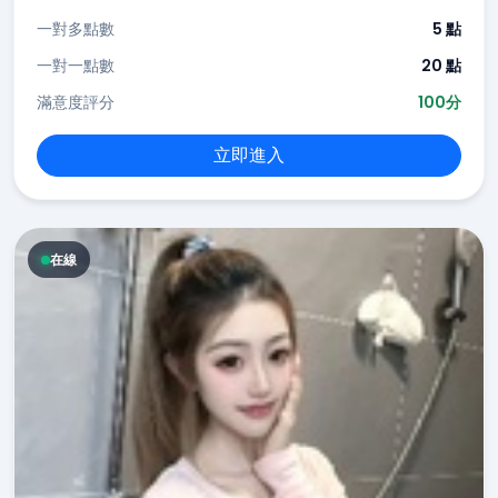
一對多點數
5 點
一對一點數
20 點
滿意度評分
100分
立即進入
在線