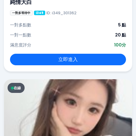
純情大白
ID: i349_301362
一對多等待中
i349
一對多點數
5 點
一對一點數
20 點
滿意度評分
100分
立即進入
在線