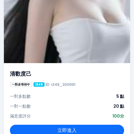
清歡度己
ID: i349_300991
一對多等待中
i349
一對多點數
5 點
一對一點數
20 點
滿意度評分
100分
立即進入