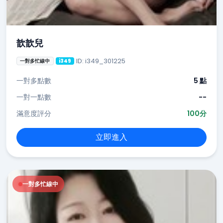
歆歆兒
ID: i349_301225
一對多忙線中
i349
一對多點數
5 點
一對一點數
--
滿意度評分
100分
立即進入
一對多忙線中