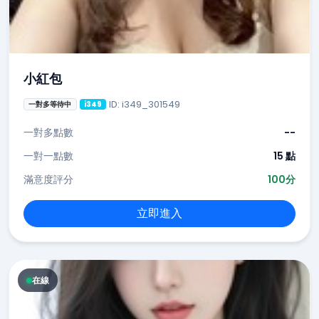
小紅包
ID: i349_301549
一對多等待中
i349
一對多點數
--
一對一點數
15 點
滿意度評分
100分
立即進入
在線