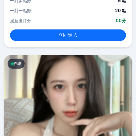
一對多點數
5 點
一對一點數
20 點
滿意度評分
100分
立即進入
在線