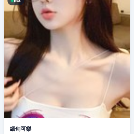
在線
緬甸可樂