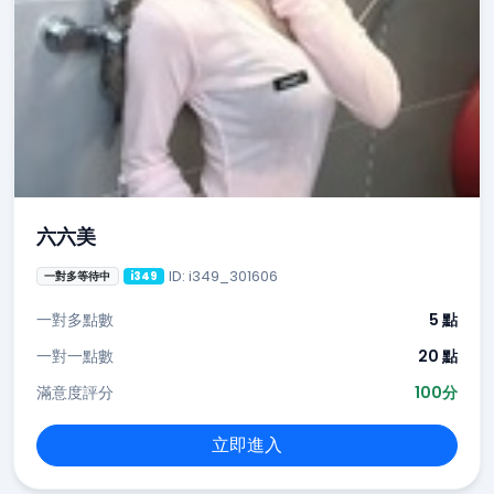
六六美
ID: i349_301606
一對多等待中
i349
一對多點數
5 點
一對一點數
20 點
滿意度評分
100分
立即進入