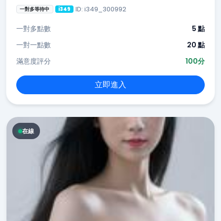
ID: i349_300992
一對多等待中
i349
一對多點數
5 點
一對一點數
20 點
滿意度評分
100分
立即進入
在線