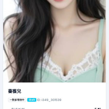
薔薇兒
ID: i349_301539
一對多等待中
i349