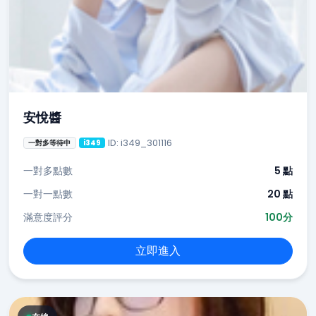
安悅醬
ID: i349_301116
一對多等待中
i349
一對多點數
5 點
一對一點數
20 點
滿意度評分
100分
立即進入