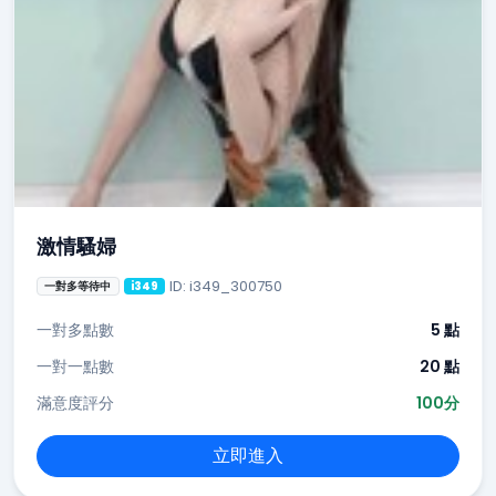
激情騷婦
ID: i349_300750
一對多等待中
i349
一對多點數
5 點
一對一點數
20 點
滿意度評分
100分
立即進入