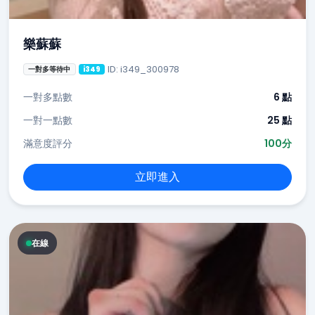
樂蘇蘇
ID: i349_300978
一對多等待中
i349
一對多點數
6 點
一對一點數
25 點
滿意度評分
100分
立即進入
在線