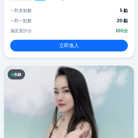
一對多點數
5 點
一對一點數
20 點
滿意度評分
100分
立即進入
在線