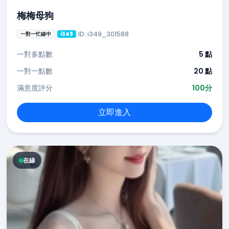
梅梅母狗
ID: i349_301588
一對一忙線中
i349
一對多點數
5 點
一對一點數
20 點
滿意度評分
100分
立即進入
在線