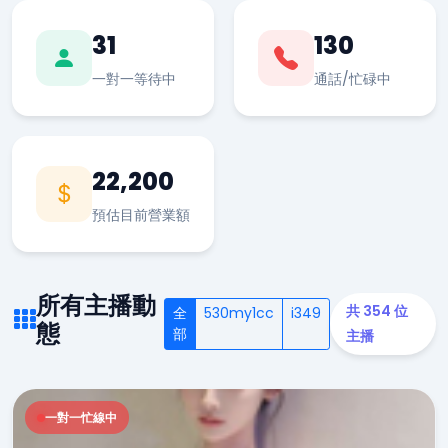
31
130
一對一等待中
通話/忙碌中
22,200
預估目前營業額
所有主播動
共 354 位
全
530my1cc
i349
態
部
主播
一對一忙線中