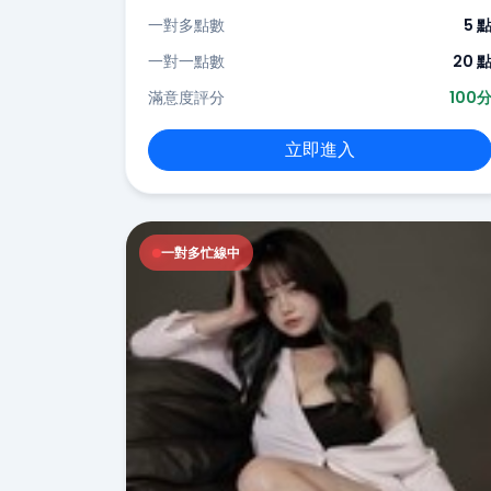
一對多點數
5 
一對一點數
20 
滿意度評分
100
立即進入
一對多忙線中