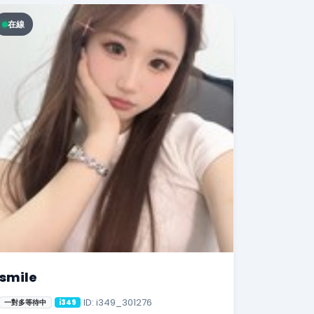
在線
smile
ID: i349_301276
一對多等待中
i349