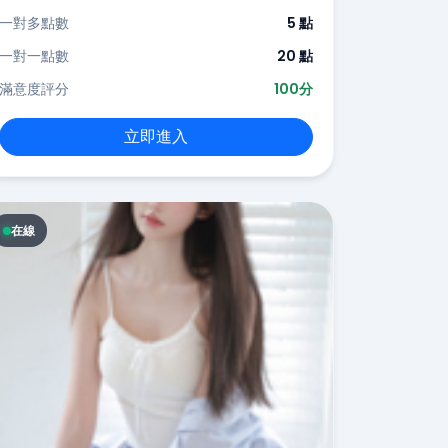
一對多點數
5 點
一對一點數
20 點
滿意度評分
100分
立即進入
在線