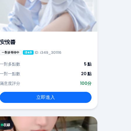
安悅醬
ID: i349_301116
一對多等待中
i349
一對多點數
5 點
一對一點數
20 點
滿意度評分
100分
立即進入
在線