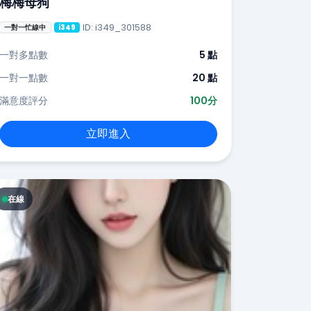
梅梅母狗
ID: i349_301588
一對一忙線中
i349
一對多點數
5 點
一對一點數
20 點
滿意度評分
100分
立即進入
在線