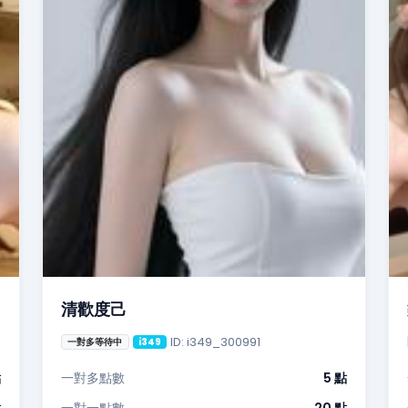
清歡度己
ID: i349_300991
一對多等待中
i349
點
一對多點數
5 點