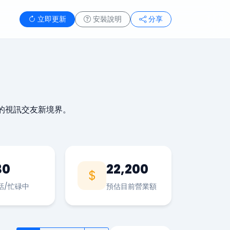
立即更新
安裝說明
分享
的視訊交友新境界。
30
22,200
話/忙碌中
預估目前營業額