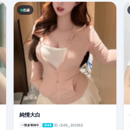
在線
純情大白
ID: i349_301362
一對多等待中
i349