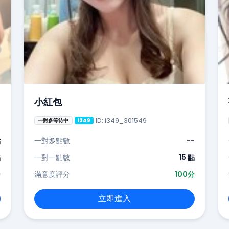
小紅包
ID: i349_301549
一對多等待中
i349
點
一對多點數
--
點
一對一點數
15 點
分
滿意度評分
100分
立即進入