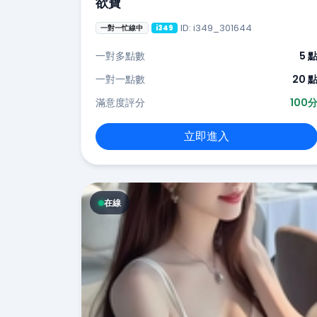
欲寶
ID: i349_301644
一對一忙線中
i349
一對多點數
5 
一對一點數
20 
滿意度評分
100
立即進入
在線