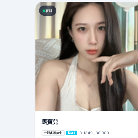
在線
馬寶兒
ID: i349_301389
一對多等待中
i349