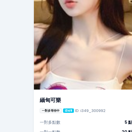
緬甸可樂
ID: i349_300992
一對多等待中
i349
一對多點數
5 