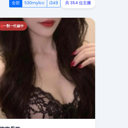
全部
530my1cc
i349
共 354 位主播
一對一忙線中