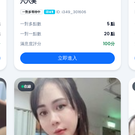
六六美
ID: i349_301606
一對多等待中
i349
點
一對多點數
5 點
點
一對一點數
20 點
分
滿意度評分
100分
立即進入
在線