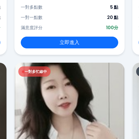
點
一對多點數
5 點
點
一對一點數
20 點
分
滿意度評分
100分
立即進入
一對多忙線中