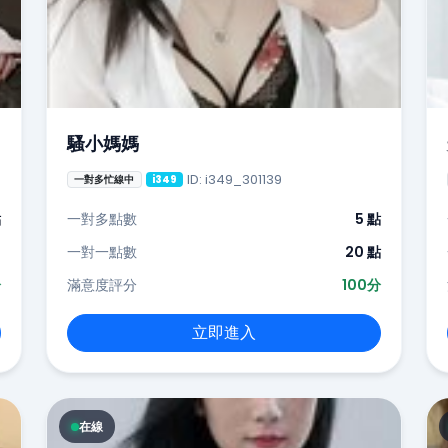
騷小媽媽
ID: i349_301139
一對多忙線中
i349
點
一對多點數
5 點
-
一對一點數
20 點
分
滿意度評分
100分
立即進入
在線