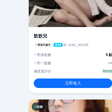
歆歆兒
ID: i349_301225
一對多忙線中
i349
一對多點數
5 
一對一點數
-
滿意度評分
100
立即進入
在線