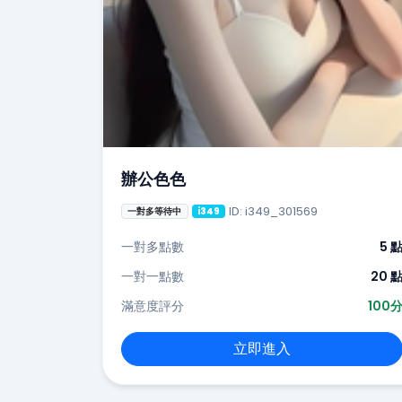
辦公色色
ID: i349_301569
一對多等待中
i349
一對多點數
5 
一對一點數
20 
滿意度評分
100
立即進入