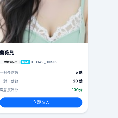
薔薇兒
ID: i349_301539
一對多等待中
i349
一對多點數
5 點
一對一點數
20 點
滿意度評分
100分
立即進入