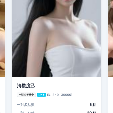
清歡度己
ID: i349_300991
一對多等待中
i349
點
一對多點數
5 點