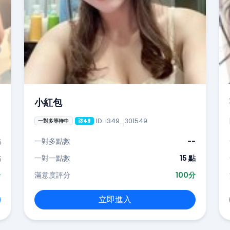
小紅包
ID: i349_301549
一對多等待中
i349
點
一對多點數
--
點
一對一點數
15 點
分
滿意度評分
100分
立即進入