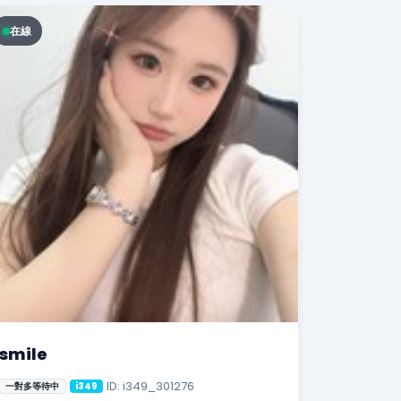
在線
smile
ID: i349_301276
一對多等待中
i349