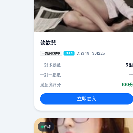
歆歆兒
ID: i349_301225
一對多忙線中
i349
一對多點數
5 
一對一點數
-
滿意度評分
100
立即進入
在線