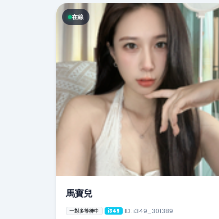
在線
馬寶兒
ID: i349_301389
一對多等待中
i349