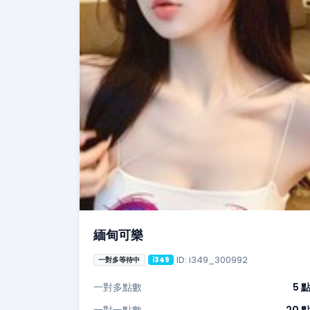
緬甸可樂
ID: i349_300992
一對多等待中
i349
一對多點數
5 