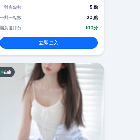
一對多點數
5 點
一對一點數
20 點
滿意度評分
100分
立即進入
在線