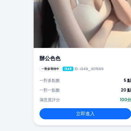
辦公色色
ID: i349_301569
一對多等待中
i349
一對多點數
5 
一對一點數
20 
滿意度評分
100
立即進入