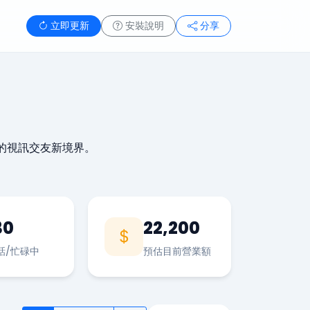
立即更新
安裝說明
分享
的視訊交友新境界。
30
22,200
話/忙碌中
預估目前營業額