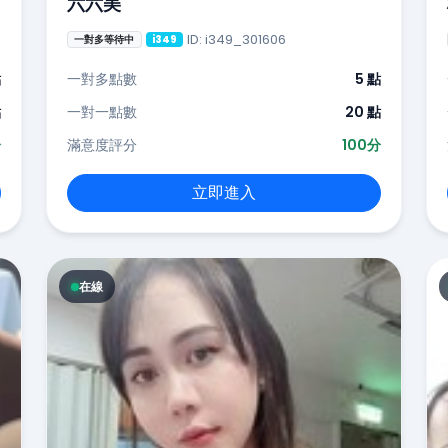
六六美
ID: i349_301606
一對多等待中
i349
點
一對多點數
5 點
點
一對一點數
20 點
分
滿意度評分
100分
立即進入
在線