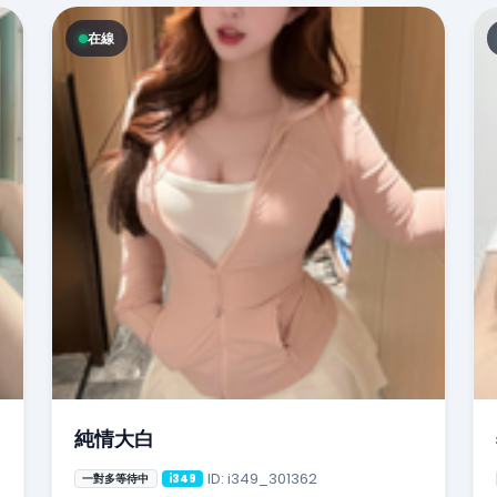
在線
純情大白
ID: i349_301362
一對多等待中
i349