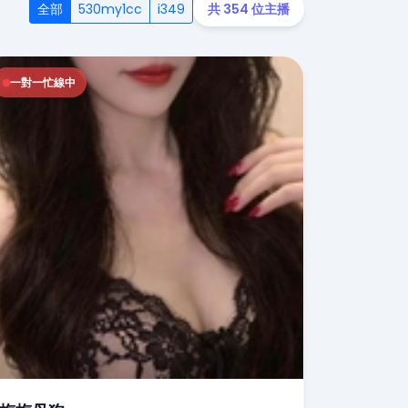
全部
530my1cc
i349
共 354 位主播
一對一忙線中