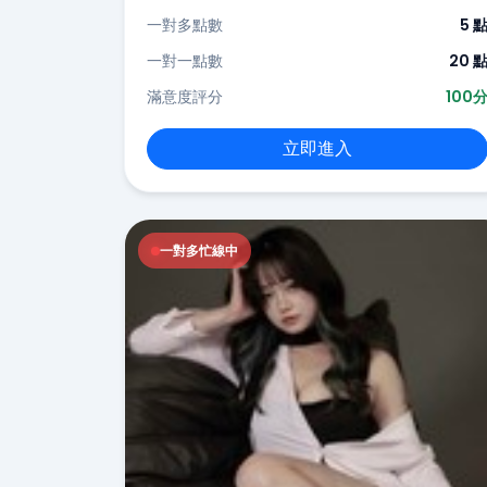
一對多點數
5 
一對一點數
20 
滿意度評分
100
立即進入
一對多忙線中