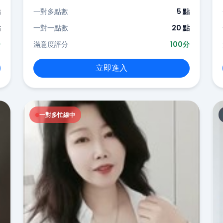
點
一對多點數
5 點
點
一對一點數
20 點
分
滿意度評分
100分
立即進入
一對多忙線中