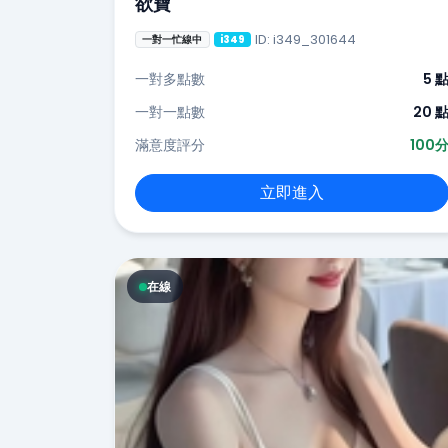
欲寶
ID: i349_301644
一對一忙線中
i349
一對多點數
5 
一對一點數
20 
滿意度評分
100
立即進入
在線