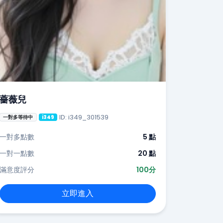
薔薇兒
ID: i349_301539
一對多等待中
i349
一對多點數
5 點
一對一點數
20 點
滿意度評分
100分
立即進入