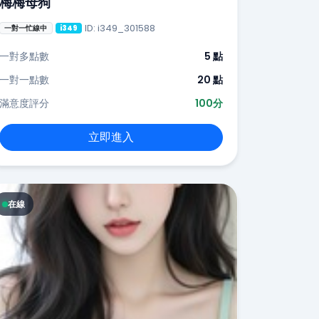
梅梅母狗
ID: i349_301588
一對一忙線中
i349
一對多點數
5 點
一對一點數
20 點
滿意度評分
100分
立即進入
在線