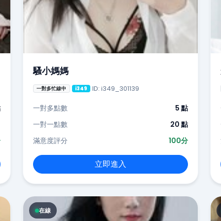
騷小媽媽
ID: i349_301139
一對多忙線中
i349
點
一對多點數
5 點
-
一對一點數
20 點
分
滿意度評分
100分
立即進入
在線