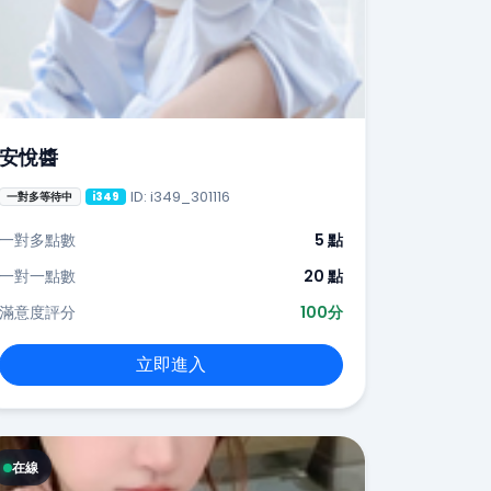
安悅醬
ID: i349_301116
一對多等待中
i349
一對多點數
5 點
一對一點數
20 點
滿意度評分
100分
立即進入
在線