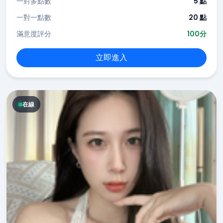
一對多點數
5 點
一對一點數
20 點
滿意度評分
100分
立即進入
在線