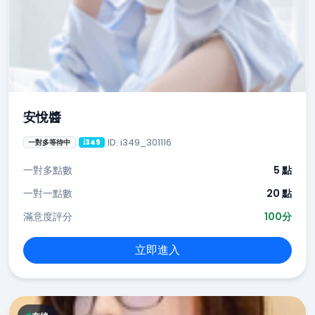
安悅醬
ID: i349_301116
一對多等待中
i349
一對多點數
5 點
一對一點數
20 點
滿意度評分
100分
立即進入