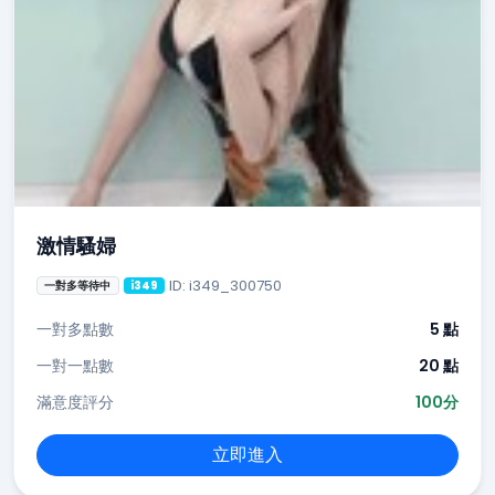
激情騷婦
ID: i349_300750
一對多等待中
i349
一對多點數
5 點
一對一點數
20 點
滿意度評分
100分
立即進入