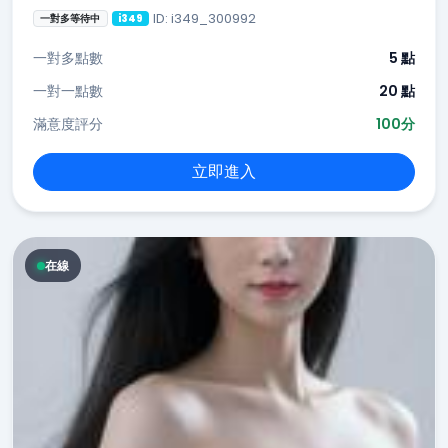
ID: i349_300992
一對多等待中
i349
一對多點數
5 點
一對一點數
20 點
滿意度評分
100分
立即進入
在線