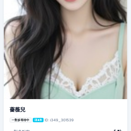
薔薇兒
ID: i349_301539
一對多等待中
i349