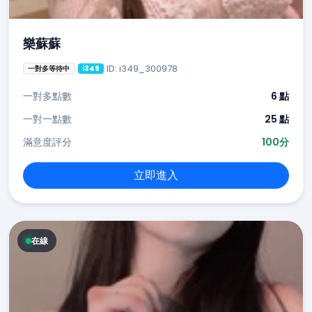
樂蘇蘇
ID: i349_300978
一對多等待中
i349
一對多點數
6 點
一對一點數
25 點
滿意度評分
100分
立即進入
在線