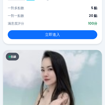
一對多點數
5 點
一對一點數
20 點
滿意度評分
100分
立即進入
在線