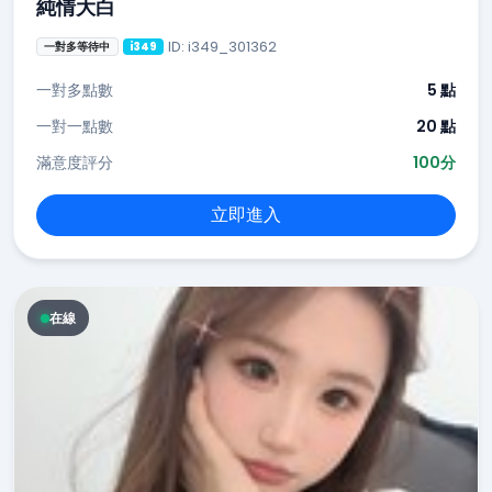
純情大白
ID: i349_301362
一對多等待中
i349
一對多點數
5 點
一對一點數
20 點
滿意度評分
100分
立即進入
在線