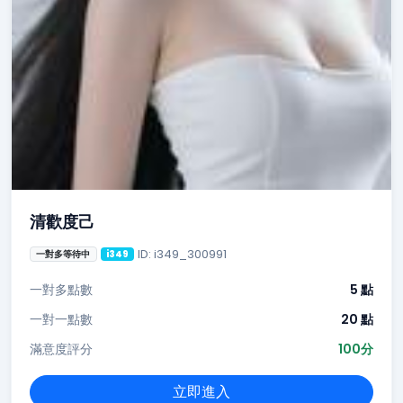
清歡度己
ID: i349_300991
一對多等待中
i349
一對多點數
5 點
一對一點數
20 點
滿意度評分
100分
立即進入