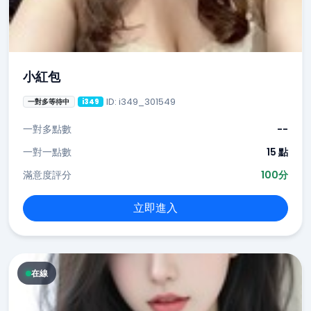
小紅包
ID: i349_301549
一對多等待中
i349
一對多點數
--
一對一點數
15 點
滿意度評分
100分
立即進入
在線