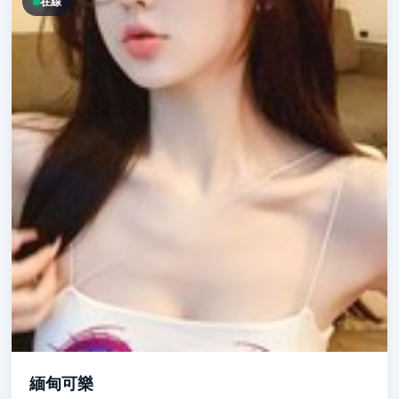
在線
緬甸可樂