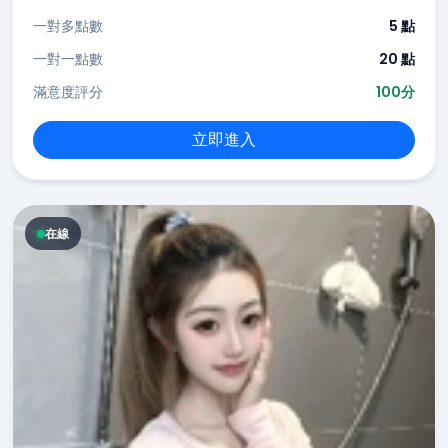
一對多點數
5 點
一對一點數
20 點
滿意度評分
100分
立即進入
在線