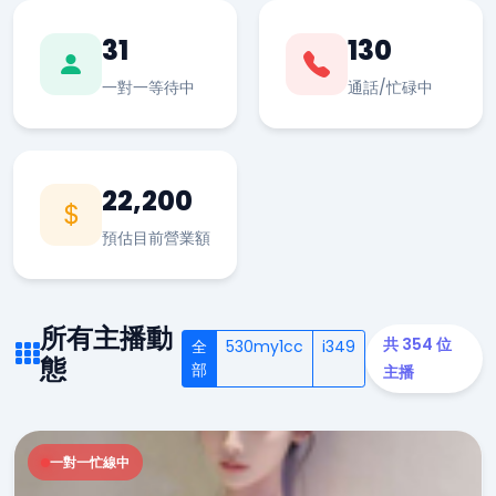
31
130
一對一等待中
通話/忙碌中
22,200
預估目前營業額
所有主播動
共 354 位
全
530my1cc
i349
態
部
主播
一對一忙線中