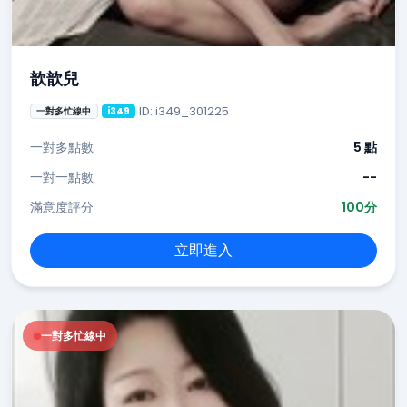
歆歆兒
ID: i349_301225
一對多忙線中
i349
一對多點數
5 點
一對一點數
--
滿意度評分
100分
立即進入
一對多忙線中