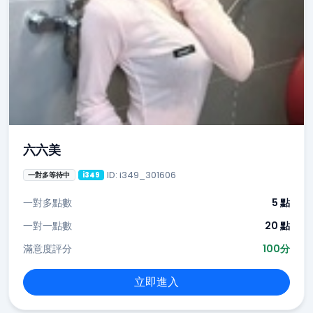
六六美
ID: i349_301606
一對多等待中
i349
一對多點數
5 點
一對一點數
20 點
滿意度評分
100分
立即進入