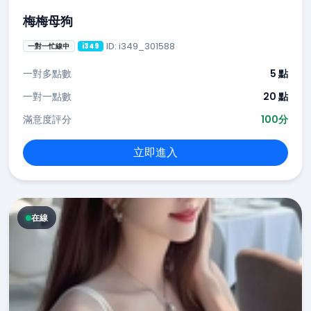
梅梅母狗
ID: i349_301588
一對一忙線中
i349
一對多點數
5 點
一對一點數
20 點
滿意度評分
100分
立即進入
在線