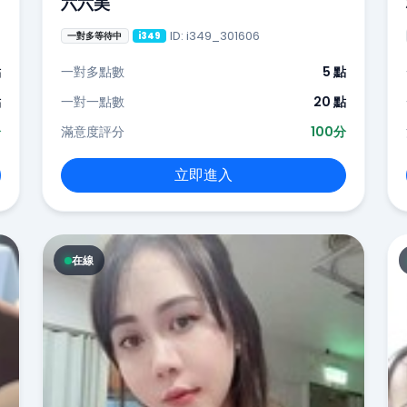
六六美
ID: i349_301606
一對多等待中
i349
點
一對多點數
5 點
點
一對一點數
20 點
分
滿意度評分
100分
立即進入
在線