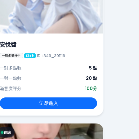
安悅醬
ID: i349_301116
一對多等待中
i349
一對多點數
5 點
一對一點數
20 點
滿意度評分
100分
立即進入
在線