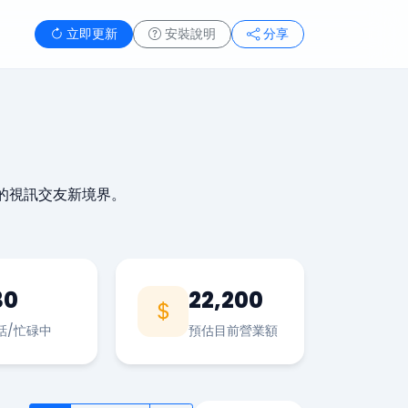
立即更新
安裝說明
分享
的視訊交友新境界。
30
22,200
話/忙碌中
預估目前營業額