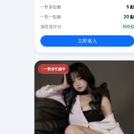
一對多點數
5 
一對一點數
20 
滿意度評分
100
立即進入
一對多忙線中