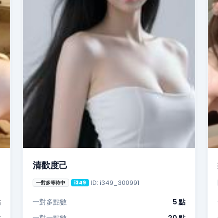
清歡度己
ID: i349_300991
一對多等待中
i349
點
一對多點數
5 點