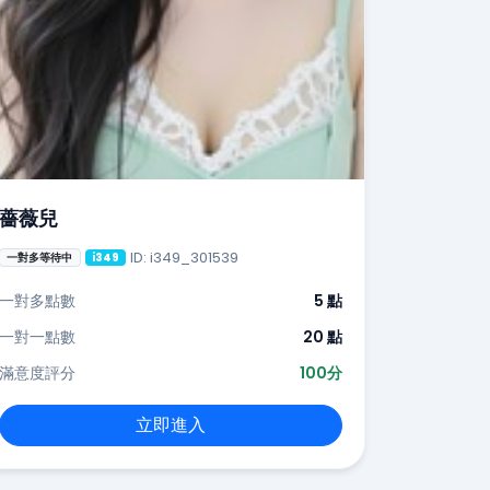
薔薇兒
ID: i349_301539
一對多等待中
i349
一對多點數
5 點
一對一點數
20 點
滿意度評分
100分
立即進入