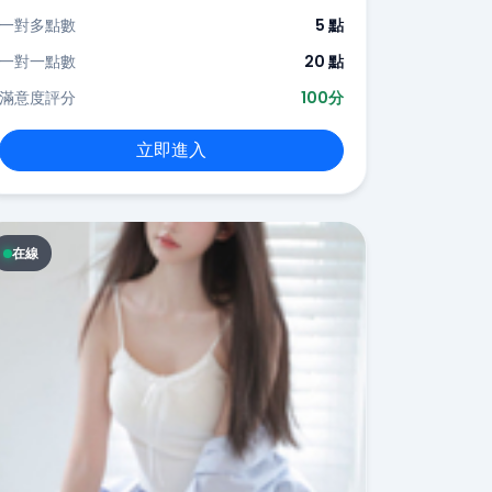
一對多點數
5 點
一對一點數
20 點
滿意度評分
100分
立即進入
在線