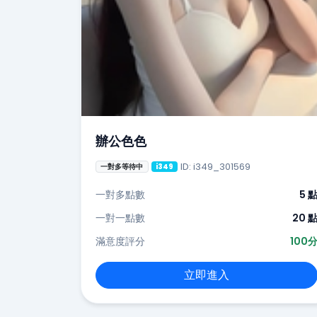
辦公色色
ID: i349_301569
一對多等待中
i349
一對多點數
5 
一對一點數
20 
滿意度評分
100
立即進入