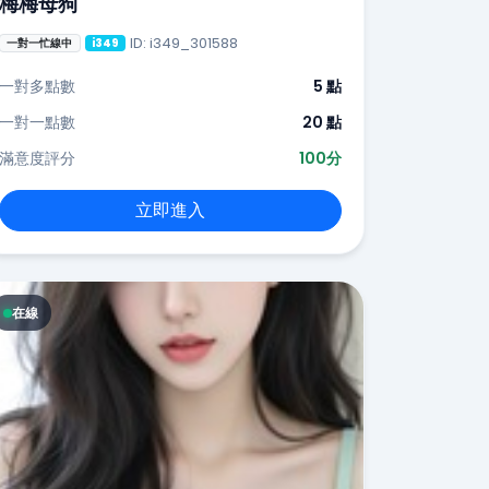
梅梅母狗
ID: i349_301588
一對一忙線中
i349
一對多點數
5 點
一對一點數
20 點
滿意度評分
100分
立即進入
在線