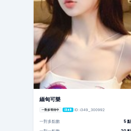
緬甸可樂
ID: i349_300992
一對多等待中
i349
一對多點數
5 