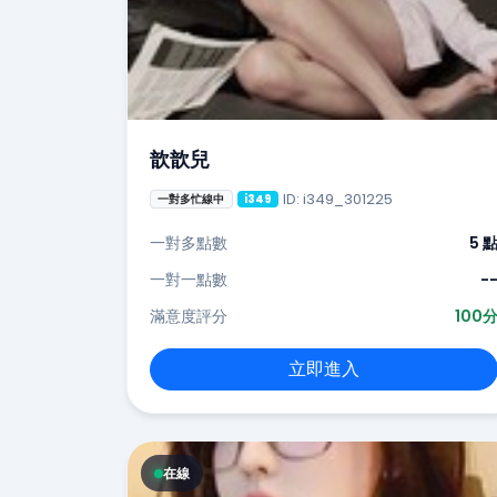
歆歆兒
ID: i349_301225
一對多忙線中
i349
一對多點數
5 
一對一點數
-
滿意度評分
100
立即進入
在線