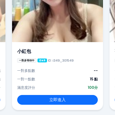
小紅包
ID: i349_301549
一對多等待中
i349
點
一對多點數
--
點
一對一點數
15 點
分
滿意度評分
100分
立即進入