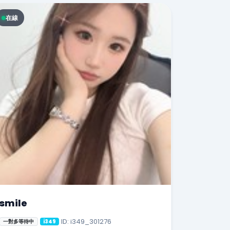
在線
smile
ID: i349_301276
一對多等待中
i349