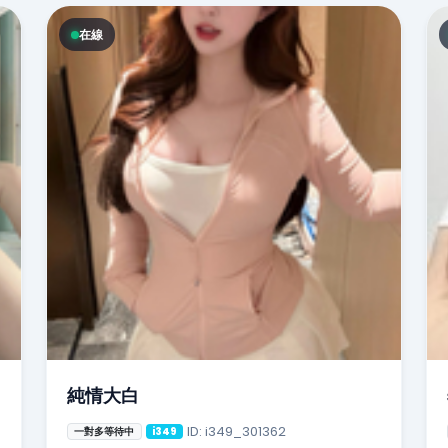
在線
純情大白
ID: i349_301362
一對多等待中
i349