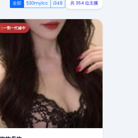
全部
530my1cc
i349
共 354 位主播
一對一忙線中