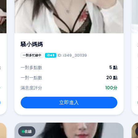
騷小媽媽
ID: i349_301139
一對多忙線中
i349
點
一對多點數
5 點
-
一對一點數
20 點
分
滿意度評分
100分
立即進入
在線