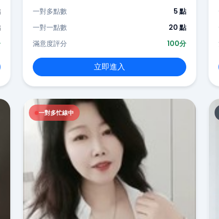
點
一對多點數
5 點
點
一對一點數
20 點
分
滿意度評分
100分
立即進入
一對多忙線中