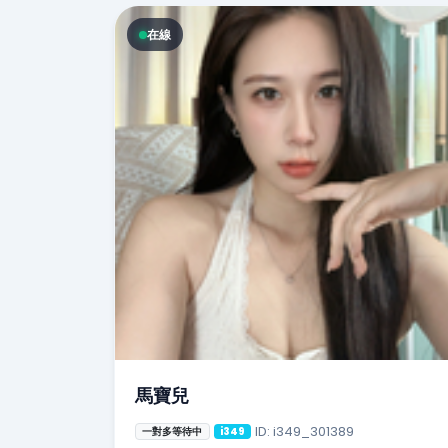
在線
馬寶兒
ID: i349_301389
一對多等待中
i349