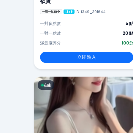
欲寶
ID: i349_301644
一對一忙線中
i349
一對多點數
5 
一對一點數
20 
滿意度評分
100
立即進入
在線