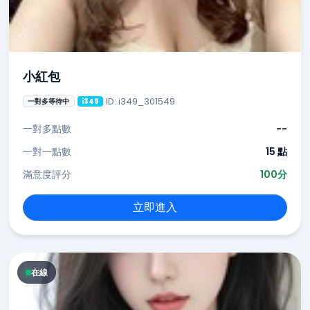
小紅包
ID: i349_301549
一對多等待中
i349
一對多點數
--
一對一點數
15 點
滿意度評分
100分
立即進入
在線