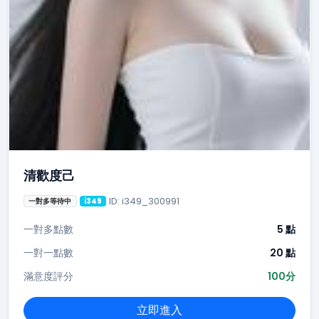
清歡度己
ID: i349_300991
一對多等待中
i349
一對多點數
5 點
一對一點數
20 點
滿意度評分
100分
立即進入