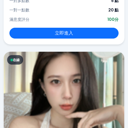
一對多點數
5 點
一對一點數
20 點
滿意度評分
100分
立即進入
在線