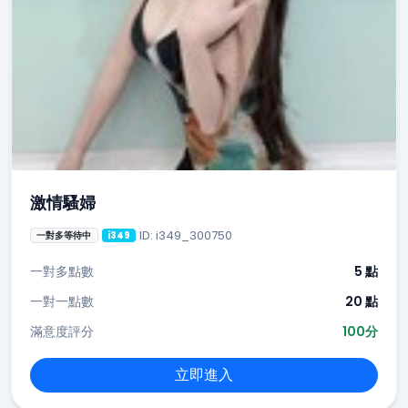
激情騷婦
ID: i349_300750
一對多等待中
i349
一對多點數
5 點
一對一點數
20 點
滿意度評分
100分
立即進入