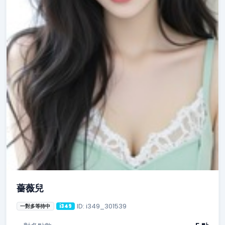
薔薇兒
ID: i349_301539
一對多等待中
i349