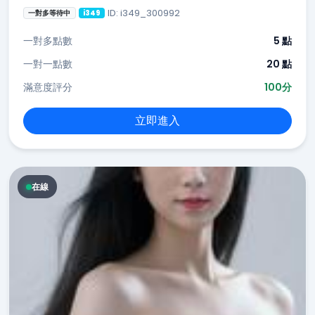
ID: i349_300992
一對多等待中
i349
一對多點數
5 點
一對一點數
20 點
滿意度評分
100分
立即進入
在線