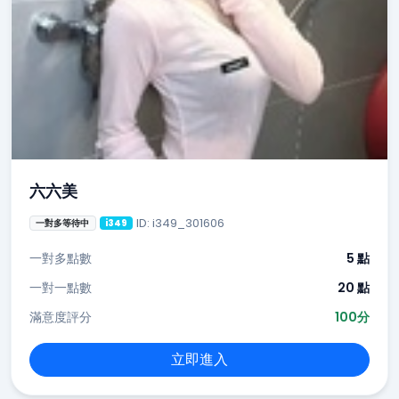
六六美
ID: i349_301606
一對多等待中
i349
一對多點數
5 點
一對一點數
20 點
滿意度評分
100分
立即進入