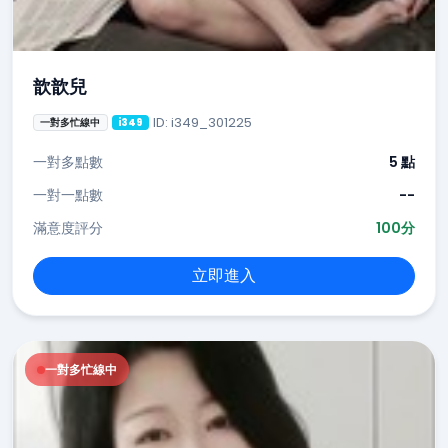
歆歆兒
ID: i349_301225
一對多忙線中
i349
一對多點數
5 點
一對一點數
--
滿意度評分
100分
立即進入
一對多忙線中