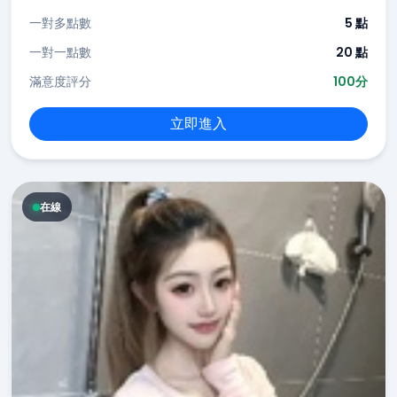
一對多點數
5 點
一對一點數
20 點
滿意度評分
100分
立即進入
在線