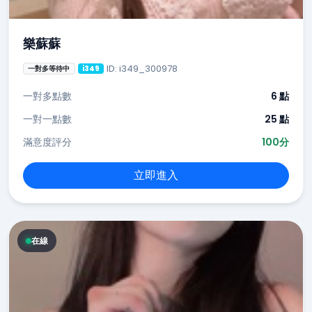
樂蘇蘇
ID: i349_300978
一對多等待中
i349
一對多點數
6 點
一對一點數
25 點
滿意度評分
100分
立即進入
在線