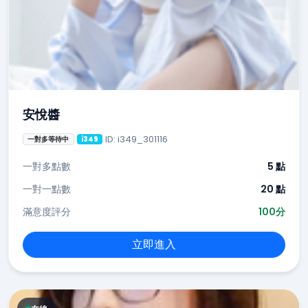
安悅醬
ID: i349_301116
一對多等待中
i349
一對多點數
5 點
一對一點數
20 點
滿意度評分
100分
立即進入