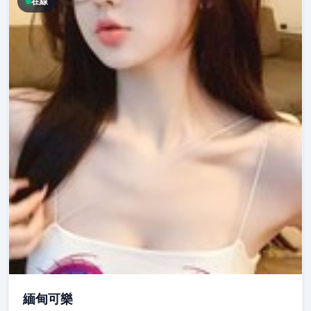
在線
緬甸可樂