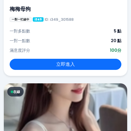
梅梅母狗
ID: i349_301588
一對一忙線中
i349
一對多點數
5 點
一對一點數
20 點
滿意度評分
100分
立即進入
在線