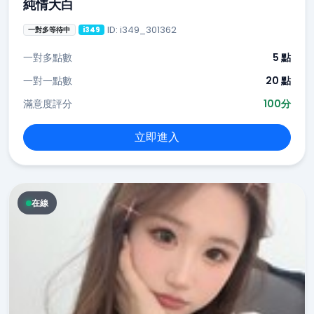
純情大白
ID: i349_301362
一對多等待中
i349
一對多點數
5 點
一對一點數
20 點
滿意度評分
100分
立即進入
在線