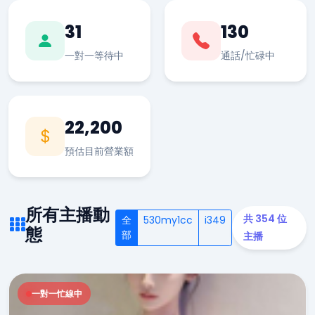
31
130
一對一等待中
通話/忙碌中
22,200
預估目前營業額
所有主播動
共 354 位
全
530my1cc
i349
態
部
主播
一對一忙線中