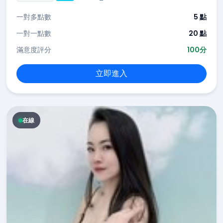
一對多點數
5 點
一對一點數
20 點
滿意度評分
100分
立即進入
在線