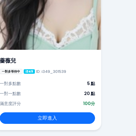
薔薇兒
ID: i349_301539
一對多等待中
i349
一對多點數
5 點
一對一點數
20 點
滿意度評分
100分
立即進入