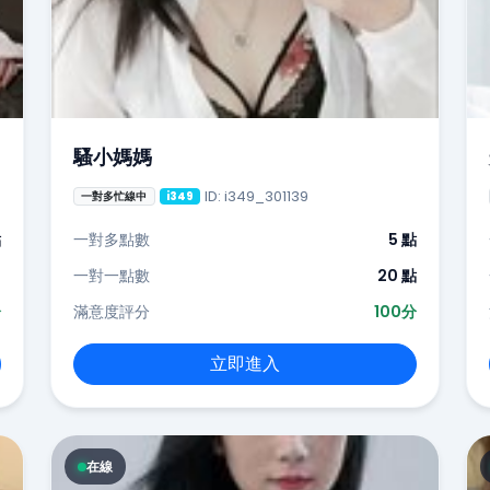
騷小媽媽
ID: i349_301139
一對多忙線中
i349
點
一對多點數
5 點
-
一對一點數
20 點
分
滿意度評分
100分
立即進入
在線