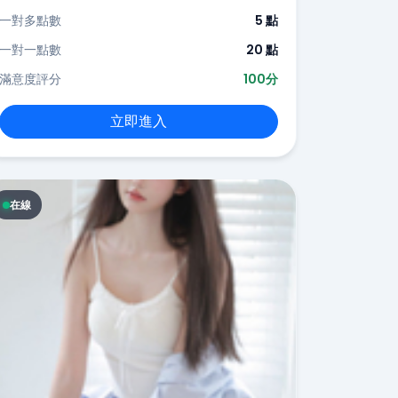
一對多點數
5 點
一對一點數
20 點
滿意度評分
100分
立即進入
在線