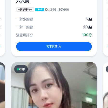
六六美
ID: i349_301606
一對多等待中
i349
點
一對多點數
5 點
點
一對一點數
20 點
分
滿意度評分
100分
立即進入
在線