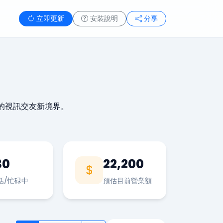
立即更新
安裝說明
分享
的視訊交友新境界。
30
22,200
話/忙碌中
預估目前營業額