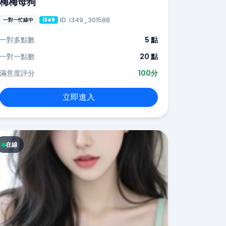
梅梅母狗
ID: i349_301588
一對一忙線中
i349
一對多點數
5 點
一對一點數
20 點
滿意度評分
100分
立即進入
在線