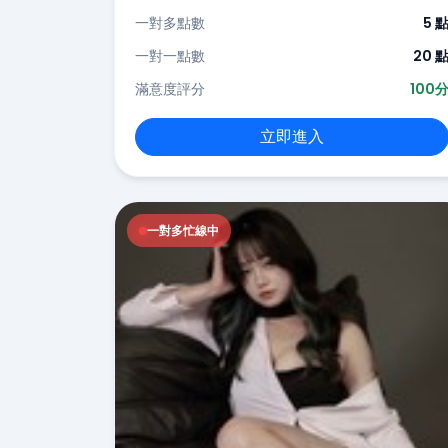
一對多點數
5 
一對一點數
20 
滿意度評分
100
立即進入
一對多忙線中