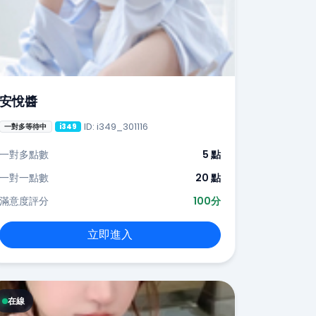
安悅醬
ID: i349_301116
一對多等待中
i349
一對多點數
5 點
一對一點數
20 點
滿意度評分
100分
立即進入
在線