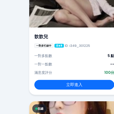
歆歆兒
ID: i349_301225
一對多忙線中
i349
一對多點數
5 
一對一點數
-
滿意度評分
100
立即進入
在線