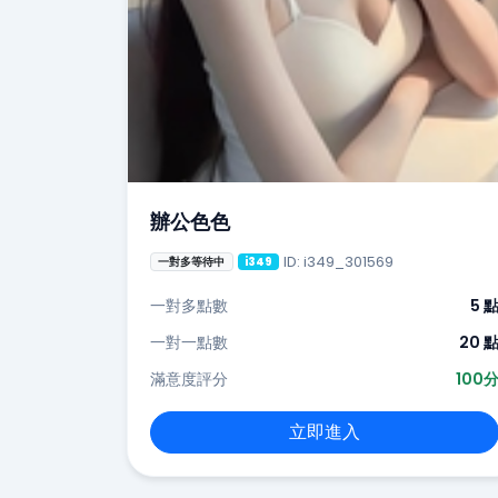
辦公色色
ID: i349_301569
一對多等待中
i349
一對多點數
5 
一對一點數
20 
滿意度評分
100
立即進入