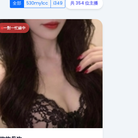
全部
530my1cc
i349
共 354 位主播
一對一忙線中