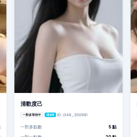
清歡度己
ID: i349_300991
一對多等待中
i349
點
一對多點數
5 點