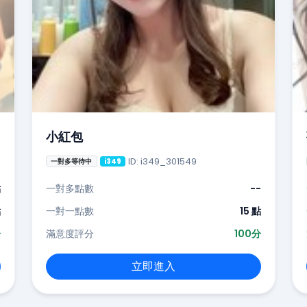
小紅包
ID: i349_301549
一對多等待中
i349
點
一對多點數
--
點
一對一點數
15 點
分
滿意度評分
100分
立即進入