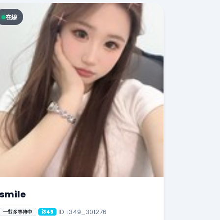
在線
smile
ID: i349_301276
一對多等待中
i349