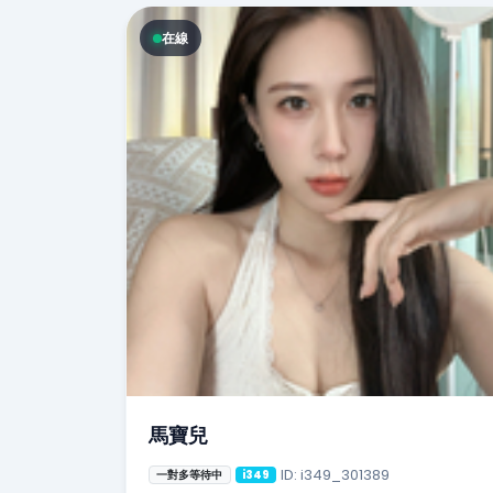
在線
馬寶兒
ID: i349_301389
一對多等待中
i349