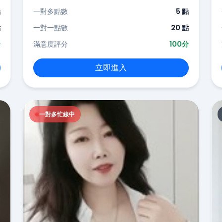
點
一對多點數
5 點
點
一對一點數
20 點
分
滿意度評分
100分
立即進入
一對多忙線中