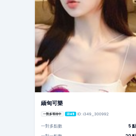
緬甸可樂
ID: i349_300992
一對多等待中
i349
一對多點數
5 