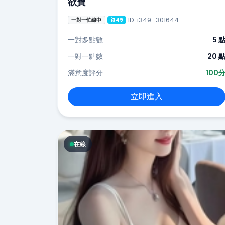
欲寶
ID: i349_301644
一對一忙線中
i349
一對多點數
5 
一對一點數
20 
滿意度評分
100
立即進入
在線