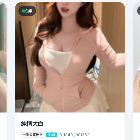
在線
純情大白
ID: i349_301362
一對多等待中
i349