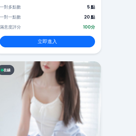
一對多點數
5 點
一對一點數
20 點
滿意度評分
100分
立即進入
在線