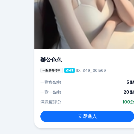
辦公色色
ID: i349_301569
一對多等待中
i349
一對多點數
5 
一對一點數
20 
滿意度評分
100
立即進入