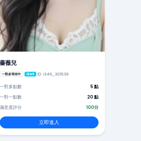
薔薇兒
ID: i349_301539
一對多等待中
i349
一對多點數
5 點
一對一點數
20 點
滿意度評分
100分
立即進入