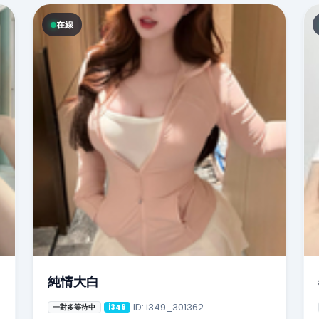
在線
純情大白
ID: i349_301362
一對多等待中
i349