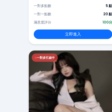
一對多點數
5 
一對一點數
20 
滿意度評分
100
立即進入
一對多忙線中