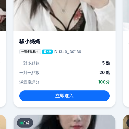
騷小媽媽
ID: i349_301139
一對多忙線中
i349
點
一對多點數
5 點
-
一對一點數
20 點
分
滿意度評分
100分
立即進入
在線