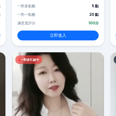
點
一對多點數
5 點
點
一對一點數
20 點
分
滿意度評分
100分
立即進入
一對多忙線中