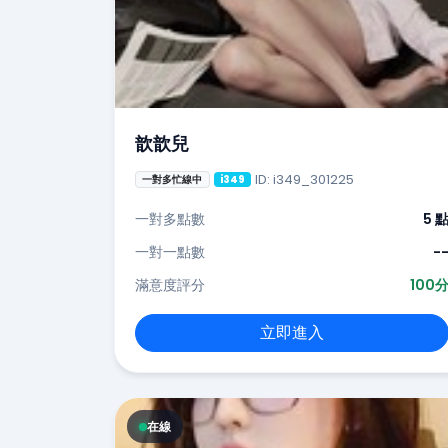
歆歆兒
ID: i349_301225
一對多忙線中
i349
一對多點數
5 
一對一點數
-
滿意度評分
100
立即進入
在線