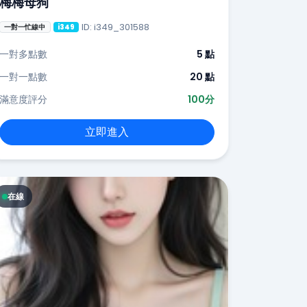
梅梅母狗
ID: i349_301588
一對一忙線中
i349
一對多點數
5 點
一對一點數
20 點
滿意度評分
100分
立即進入
在線