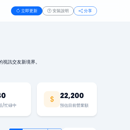
立即更新
安裝說明
分享
的視訊交友新境界。
30
22,200
話/忙碌中
預估目前營業額