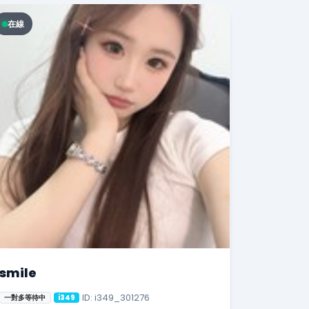
在線
smile
ID: i349_301276
一對多等待中
i349