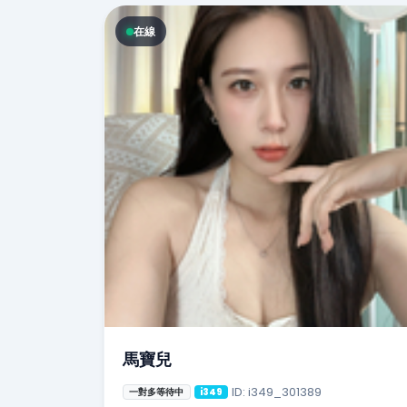
在線
馬寶兒
ID: i349_301389
一對多等待中
i349