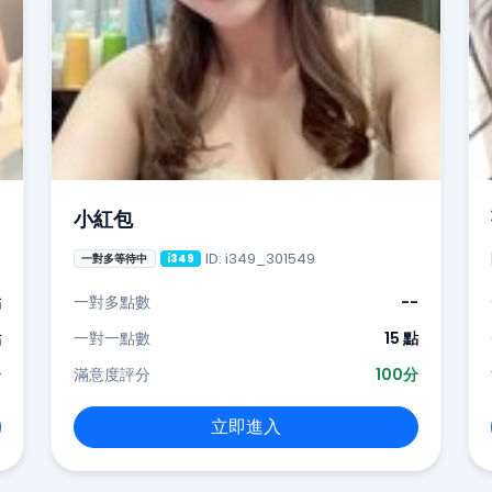
小紅包
ID: i349_301549
一對多等待中
i349
點
一對多點數
--
點
一對一點數
15 點
分
滿意度評分
100分
立即進入