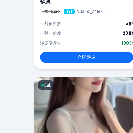
欲寶
ID: i349_301644
一對一忙線中
i349
一對多點數
5 
一對一點數
20 
滿意度評分
100
立即進入
在線