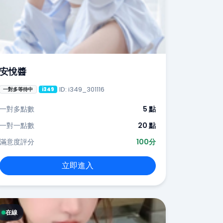
安悅醬
ID: i349_301116
一對多等待中
i349
一對多點數
5 點
一對一點數
20 點
滿意度評分
100分
立即進入
在線