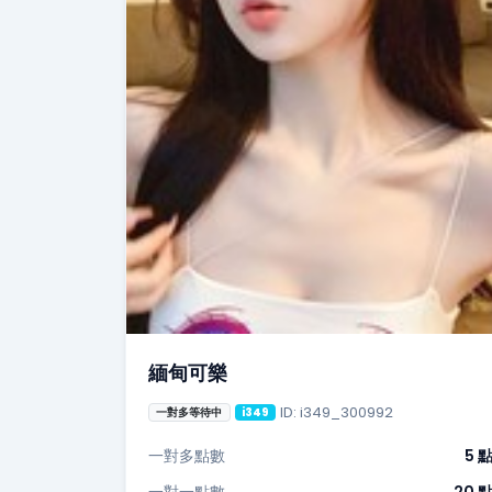
緬甸可樂
ID: i349_300992
一對多等待中
i349
一對多點數
5 