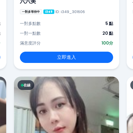
六六美
ID: i349_301606
一對多等待中
i349
點
一對多點數
5 點
點
一對一點數
20 點
分
滿意度評分
100分
立即進入
在線