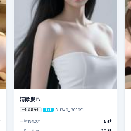
清歡度己
ID: i349_300991
一對多等待中
i349
點
一對多點數
5 點