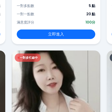
點
一對多點數
5 點
點
一對一點數
20 點
分
滿意度評分
100分
立即進入
一對多忙線中