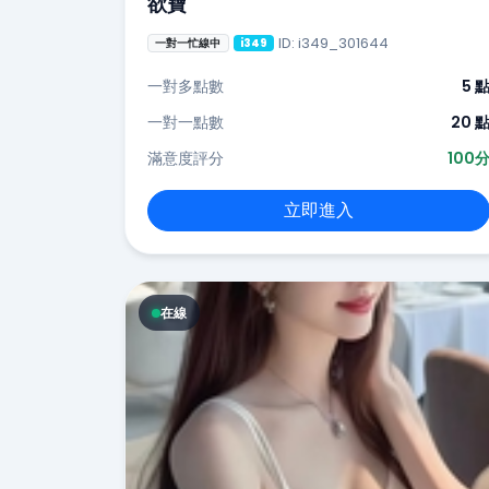
欲寶
ID: i349_301644
一對一忙線中
i349
一對多點數
5 
一對一點數
20 
滿意度評分
100
立即進入
在線