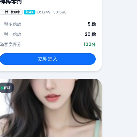
梅梅母狗
ID: i349_301588
一對一忙線中
i349
一對多點數
5 點
一對一點數
20 點
滿意度評分
100分
立即進入
在線