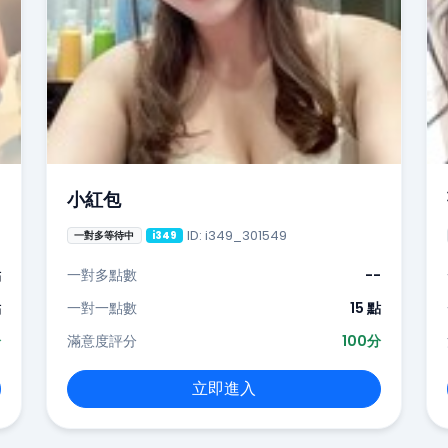
小紅包
ID: i349_301549
一對多等待中
i349
點
一對多點數
--
點
一對一點數
15 點
分
滿意度評分
100分
立即進入