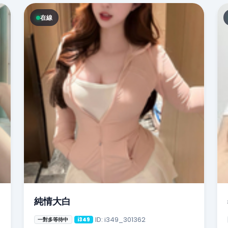
在線
純情大白
ID: i349_301362
一對多等待中
i349