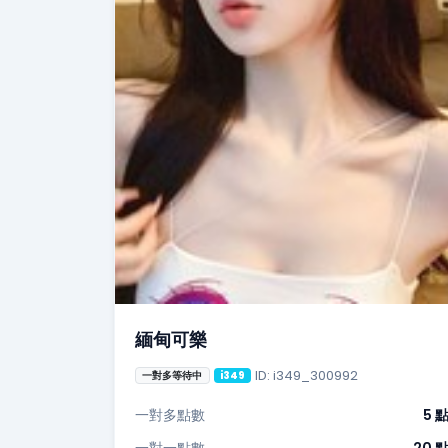
緬甸可樂
ID: i349_300992
一對多等待中
i349
一對多點數
5 