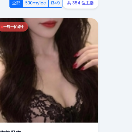
全部
530my1cc
i349
共 354 位主播
一對一忙線中