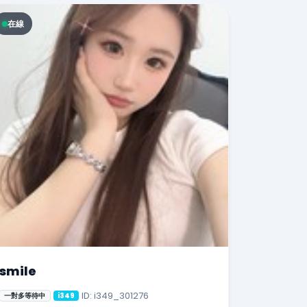
在線
smile
ID: i349_301276
一對多等待中
i349