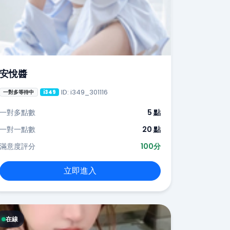
安悅醬
ID: i349_301116
一對多等待中
i349
一對多點數
5 點
一對一點數
20 點
滿意度評分
100分
立即進入
在線