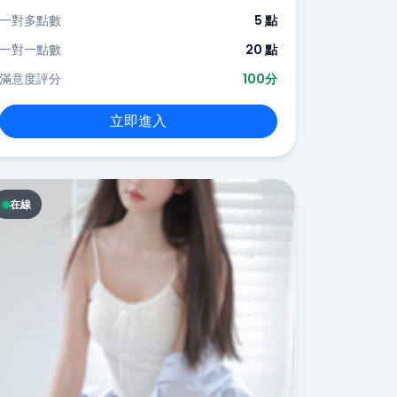
一對多點數
5 點
一對一點數
20 點
滿意度評分
100分
立即進入
在線