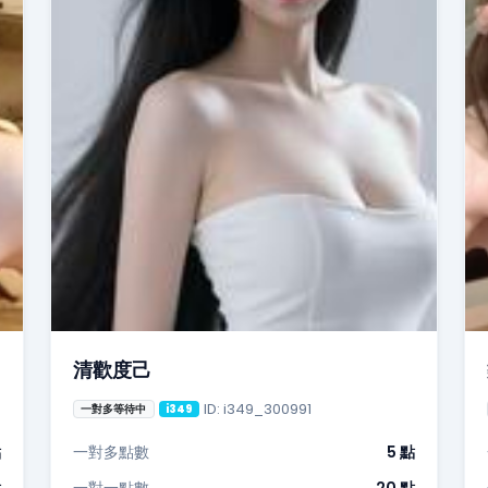
清歡度己
ID: i349_300991
一對多等待中
i349
點
一對多點數
5 點