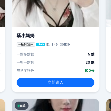
騷小媽媽
ID: i349_301139
一對多忙線中
i349
點
一對多點數
5 點
-
一對一點數
20 點
分
滿意度評分
100分
立即進入
在線