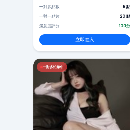
一對多點數
5 
一對一點數
20 
滿意度評分
100
立即進入
一對多忙線中