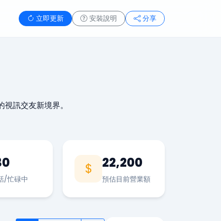
立即更新
安裝說明
分享
的視訊交友新境界。
30
22,200
話/忙碌中
預估目前營業額