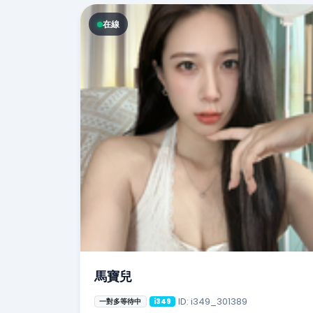
在線
馬寶兒
ID: i349_301389
一對多等待中
i349