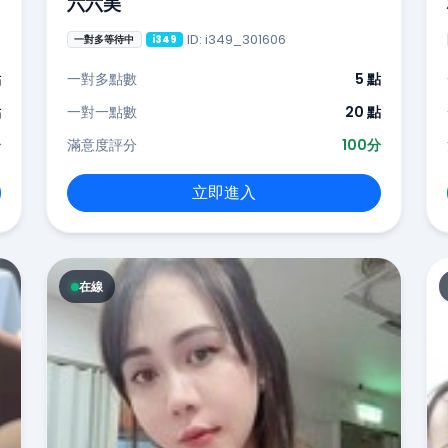
六六美
ID: i349_301606
一對多等待中
i349
點
一對多點數
5 點
點
一對一點數
20 點
分
滿意度評分
100分
立即進入
在線