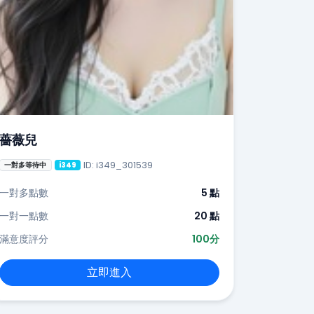
薔薇兒
ID: i349_301539
一對多等待中
i349
一對多點數
5 點
一對一點數
20 點
滿意度評分
100分
立即進入