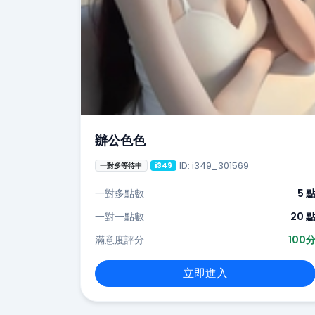
辦公色色
ID: i349_301569
一對多等待中
i349
一對多點數
5 
一對一點數
20 
滿意度評分
100
立即進入