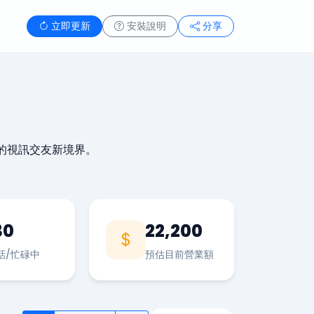
立即更新
安裝說明
分享
的視訊交友新境界。
30
22,200
話/忙碌中
預估目前營業額