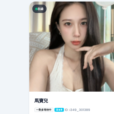
在線
馬寶兒
ID: i349_301389
一對多等待中
i349