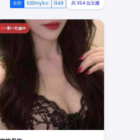
全部
530my1cc
i349
共 354 位主播
一對一忙線中