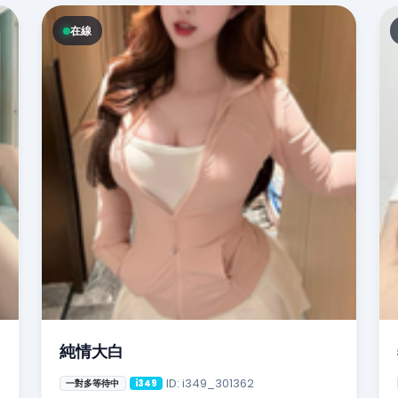
在線
純情大白
ID: i349_301362
一對多等待中
i349