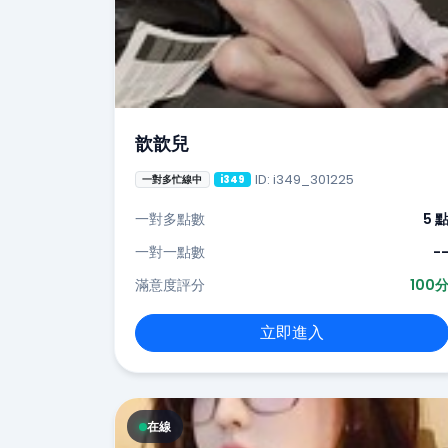
歆歆兒
ID: i349_301225
一對多忙線中
i349
一對多點數
5 
一對一點數
-
滿意度評分
100
立即進入
在線