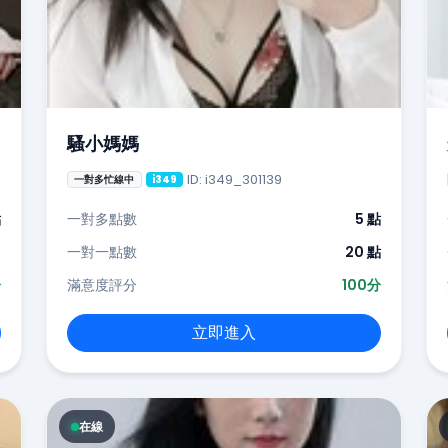
騷小媽媽
ID: i349_301139
一對多忙線中
i349
點
一對多點數
5 點
-
一對一點數
20 點
分
滿意度評分
100分
立即進入
在線