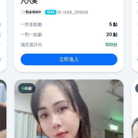
六六美
ID: i349_301606
一對多等待中
i349
點
一對多點數
5 點
點
一對一點數
20 點
分
滿意度評分
100分
立即進入
在線