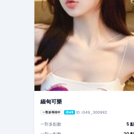
緬甸可樂
ID: i349_300992
一對多等待中
i349
一對多點數
5 