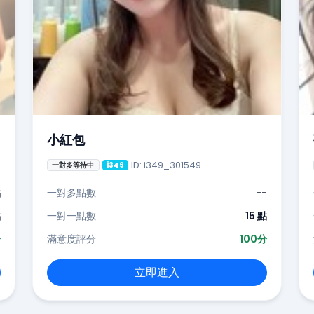
小紅包
ID: i349_301549
一對多等待中
i349
點
一對多點數
--
點
一對一點數
15 點
分
滿意度評分
100分
立即進入