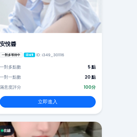
安悅醬
ID: i349_301116
一對多等待中
i349
一對多點數
5 點
一對一點數
20 點
滿意度評分
100分
立即進入
在線