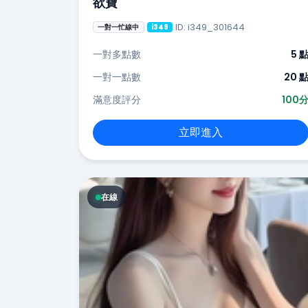
欲寶
ID: i349_301644
一對一忙線中
i349
一對多點數
5 
一對一點數
20 
滿意度評分
100
立即進入
在線