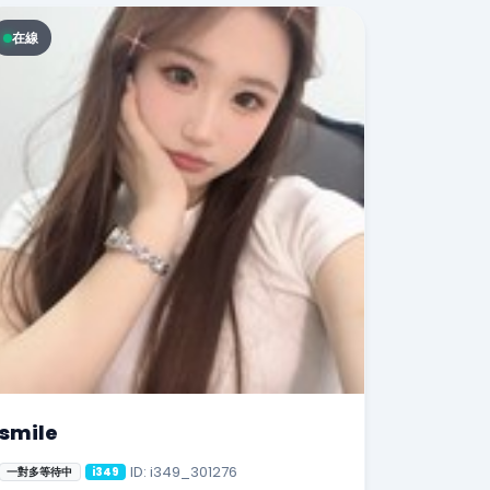
在線
smile
ID: i349_301276
一對多等待中
i349