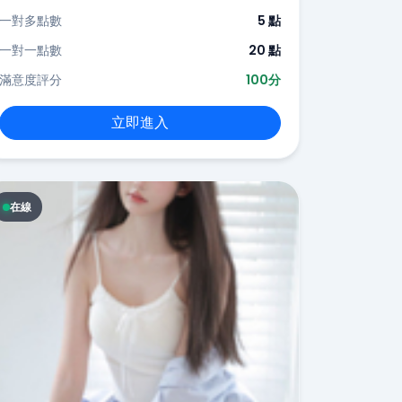
一對多點數
5 點
一對一點數
20 點
滿意度評分
100分
立即進入
在線