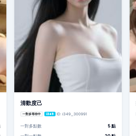
清歡度己
ID: i349_300991
一對多等待中
i349
點
一對多點數
5 點