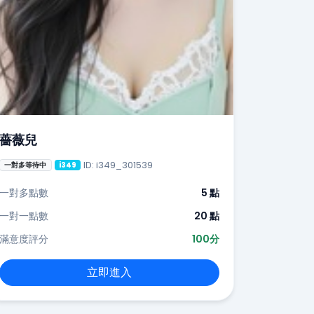
薔薇兒
ID: i349_301539
一對多等待中
i349
一對多點數
5 點
一對一點數
20 點
滿意度評分
100分
立即進入