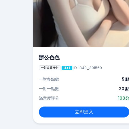
辦公色色
ID: i349_301569
一對多等待中
i349
一對多點數
5 
一對一點數
20 
滿意度評分
100
立即進入