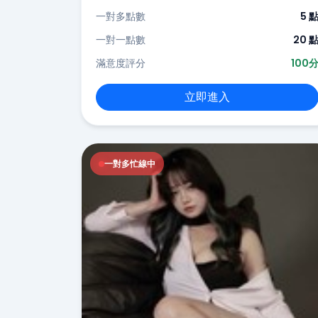
一對多點數
5 
一對一點數
20 
滿意度評分
100
立即進入
一對多忙線中