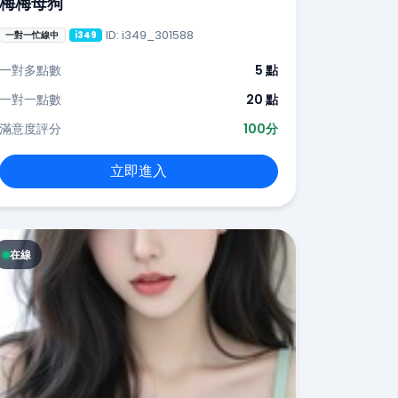
梅梅母狗
ID: i349_301588
一對一忙線中
i349
一對多點數
5 點
一對一點數
20 點
滿意度評分
100分
立即進入
在線