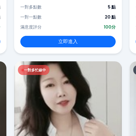
點
一對多點數
5 點
點
一對一點數
20 點
分
滿意度評分
100分
立即進入
一對多忙線中