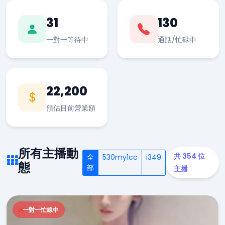
31
130
一對一等待中
通話/忙碌中
22,200
預估目前營業額
所有主播動
共 354 位
全
530my1cc
i349
態
部
主播
一對一忙線中