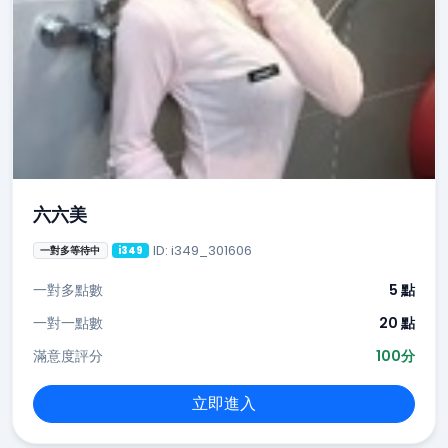
六六美
ID: i349_301606
一對多等待中
i349
一對多點數
5 點
一對一點數
20 點
滿意度評分
100分
立即進入