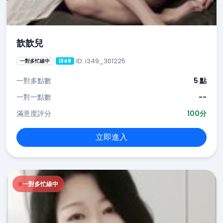
歆歆兒
ID: i349_301225
一對多忙線中
i349
一對多點數
5 點
一對一點數
--
滿意度評分
100分
立即進入
一對多忙線中