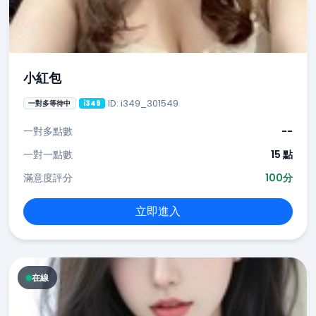
小紅包
ID: i349_301549
一對多等待中
i349
一對多點數
--
一對一點數
15 點
滿意度評分
100分
立即進入
在線