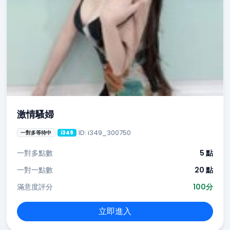
激情騷婦
ID: i349_300750
一對多等待中
i349
一對多點數
5 點
一對一點數
20 點
滿意度評分
100分
立即進入