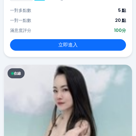
一對多點數
5 點
一對一點數
20 點
滿意度評分
100分
立即進入
在線