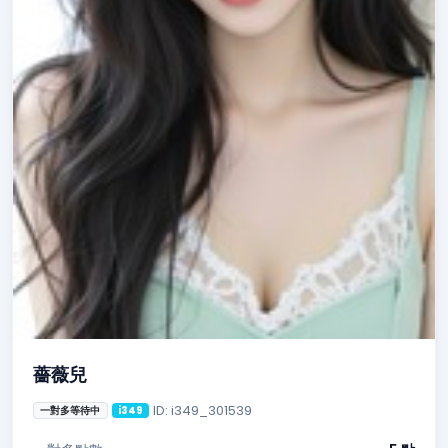
薔薇兒
ID: i349_301539
一對多等待中
i349