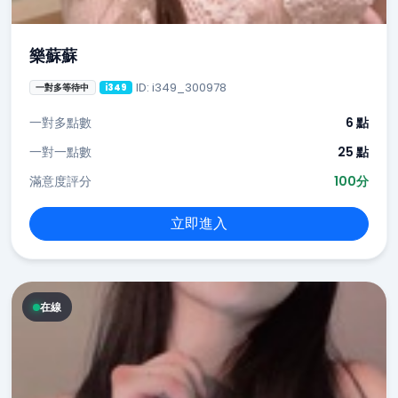
樂蘇蘇
ID: i349_300978
一對多等待中
i349
一對多點數
6 點
一對一點數
25 點
滿意度評分
100分
立即進入
在線