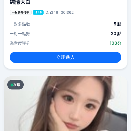
純情大白
ID: i349_301362
一對多等待中
i349
一對多點數
5 點
一對一點數
20 點
滿意度評分
100分
立即進入
在線