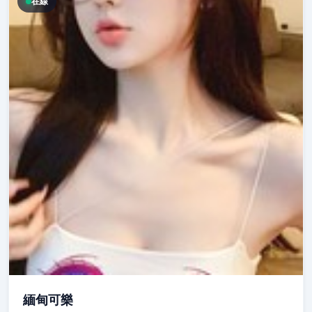
在線
緬甸可樂