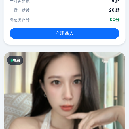
一對多點數
5 點
一對一點數
20 點
滿意度評分
100分
立即進入
在線