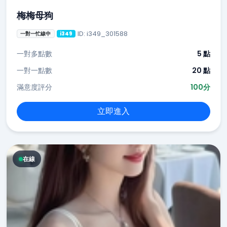
梅梅母狗
ID: i349_301588
一對一忙線中
i349
一對多點數
5 點
一對一點數
20 點
滿意度評分
100分
立即進入
在線