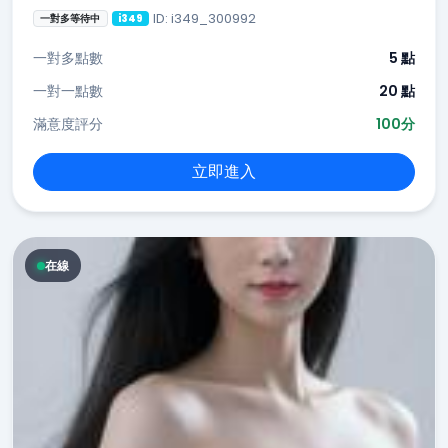
ID: i349_300992
一對多等待中
i349
一對多點數
5 點
一對一點數
20 點
滿意度評分
100分
立即進入
在線