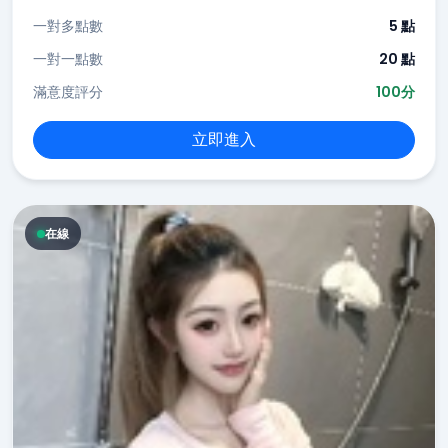
一對多點數
5 點
一對一點數
20 點
滿意度評分
100分
立即進入
在線