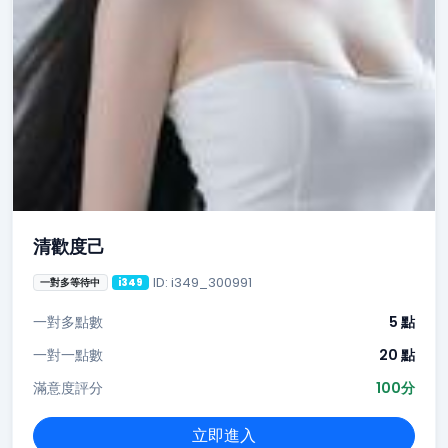
清歡度己
ID: i349_300991
一對多等待中
i349
一對多點數
5 點
一對一點數
20 點
滿意度評分
100分
立即進入