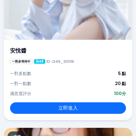
安悅醬
ID: i349_301116
一對多等待中
i349
一對多點數
5 點
一對一點數
20 點
滿意度評分
100分
立即進入