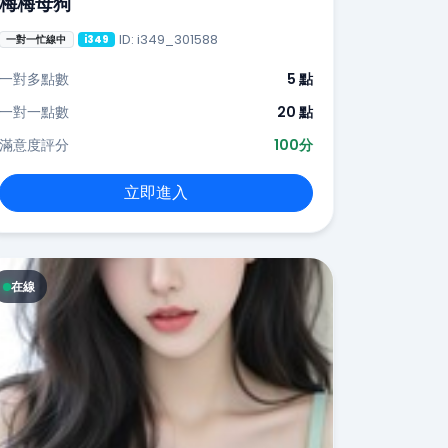
梅梅母狗
ID: i349_301588
一對一忙線中
i349
一對多點數
5 點
一對一點數
20 點
滿意度評分
100分
立即進入
在線