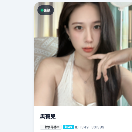
在線
馬寶兒
ID: i349_301389
一對多等待中
i349