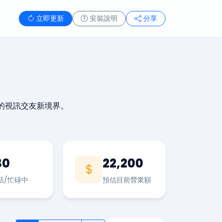
立即更新
安裝說明
分享
的視訊交友新境界。
30
22,200
話/忙碌中
預估目前營業額