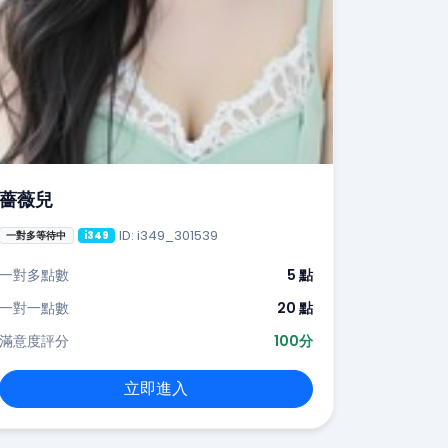
薔薇兒
ID: i349_301539
一對多等待中
i349
一對多點數
5 點
一對一點數
20 點
滿意度評分
100分
立即進入