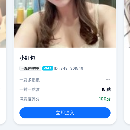
小紅包
ID: i349_301549
一對多等待中
i349
點
一對多點數
--
點
一對一點數
15 點
分
滿意度評分
100分
立即進入