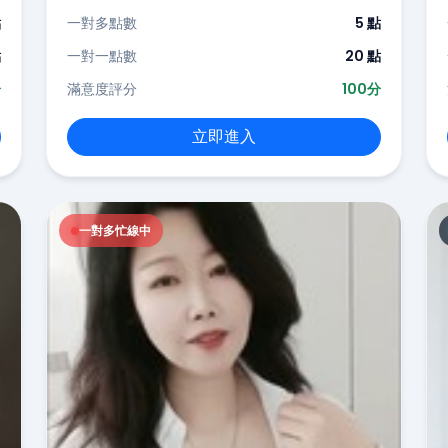
點
一對多點數
5 點
點
一對一點數
20 點
分
滿意度評分
100分
立即進入
一對多忙線中