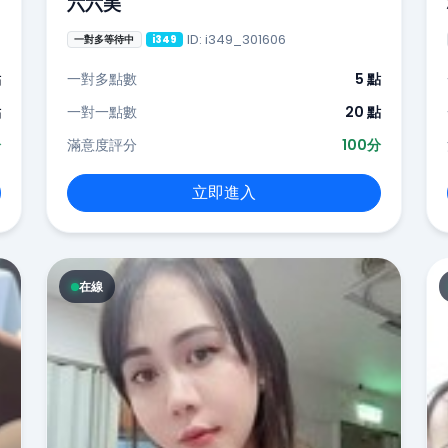
六六美
ID: i349_301606
一對多等待中
i349
點
一對多點數
5 點
點
一對一點數
20 點
分
滿意度評分
100分
立即進入
在線