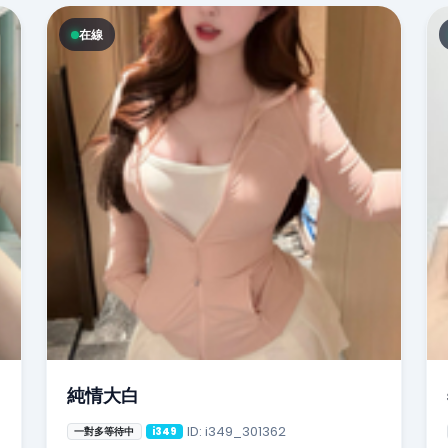
在線
純情大白
ID: i349_301362
一對多等待中
i349