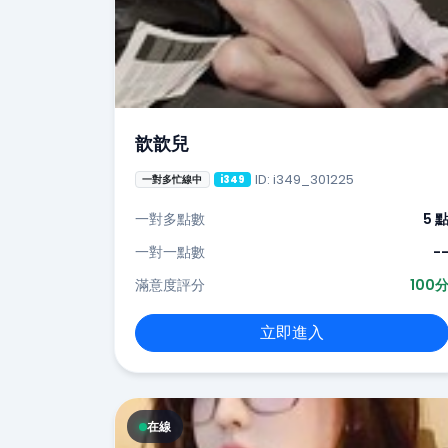
歆歆兒
ID: i349_301225
一對多忙線中
i349
一對多點數
5 
一對一點數
-
滿意度評分
100
立即進入
在線