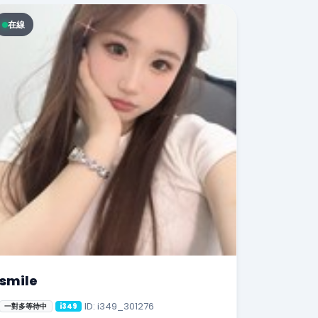
在線
smile
ID: i349_301276
一對多等待中
i349