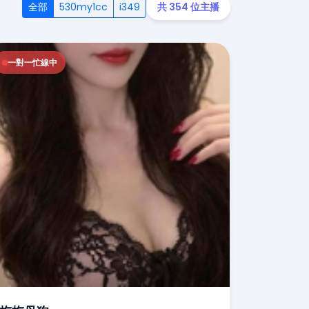
全部
530my1cc
i349
共 354 位主播
一對一忙線中