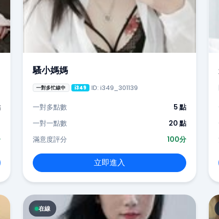
騷小媽媽
ID: i349_301139
一對多忙線中
i349
點
一對多點數
5 點
-
一對一點數
20 點
分
滿意度評分
100分
立即進入
在線