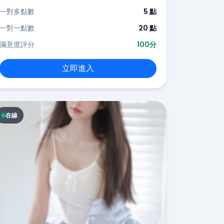
一對多點數
5 點
一對一點數
20 點
滿意度評分
100分
立即進入
在線