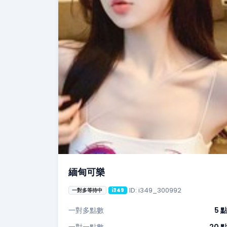
緬甸可樂
ID: i349_300992
一對多等待中
i349
一對多點數
5 