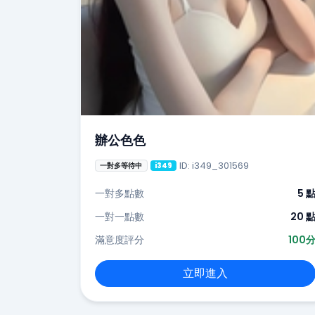
辦公色色
ID: i349_301569
一對多等待中
i349
一對多點數
5 
一對一點數
20 
滿意度評分
100
立即進入