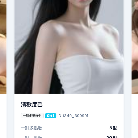
清歡度己
ID: i349_300991
一對多等待中
i349
點
一對多點數
5 點