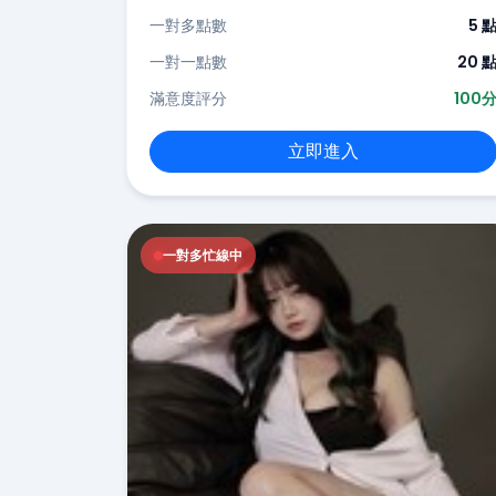
一對多點數
5 
一對一點數
20 
滿意度評分
100
立即進入
一對多忙線中