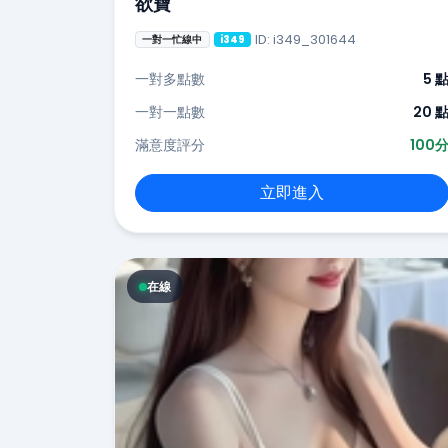
欲寶
ID: i349_301644
一對一忙線中
i349
一對多點數
5 
一對一點數
20 
滿意度評分
100
立即進入
在線