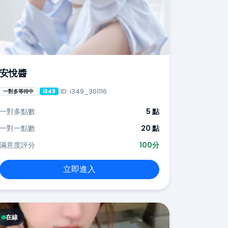
安悅醬
ID: i349_301116
一對多等待中
i349
一對多點數
5 點
一對一點數
20 點
滿意度評分
100分
立即進入
在線