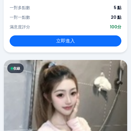
一對多點數
5 點
一對一點數
20 點
滿意度評分
100分
立即進入
在線