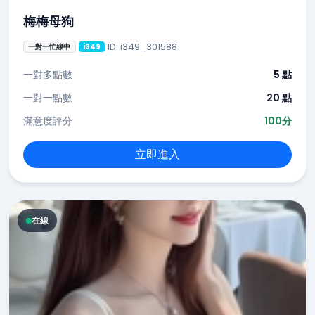
梅梅母狗
ID: i349_301588
一對一忙線中
i349
一對多點數
5 點
一對一點數
20 點
滿意度評分
100分
立即進入
在線