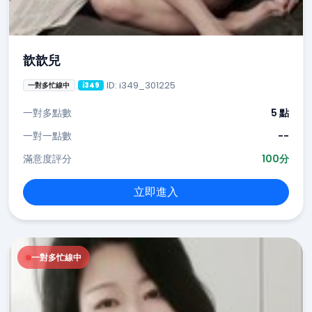
歆歆兒
ID: i349_301225
一對多忙線中
i349
一對多點數
5 點
一對一點數
--
滿意度評分
100分
立即進入
一對多忙線中