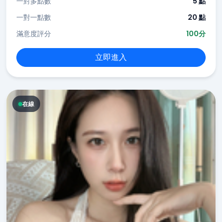
一對多點數
5 點
一對一點數
20 點
滿意度評分
100分
立即進入
在線