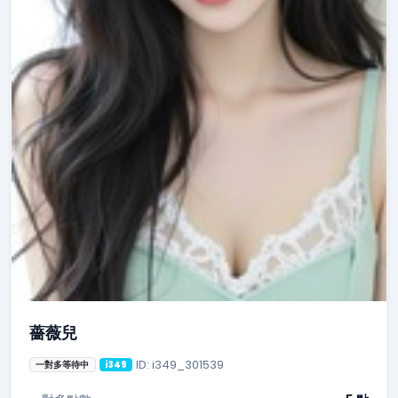
薔薇兒
ID: i349_301539
一對多等待中
i349