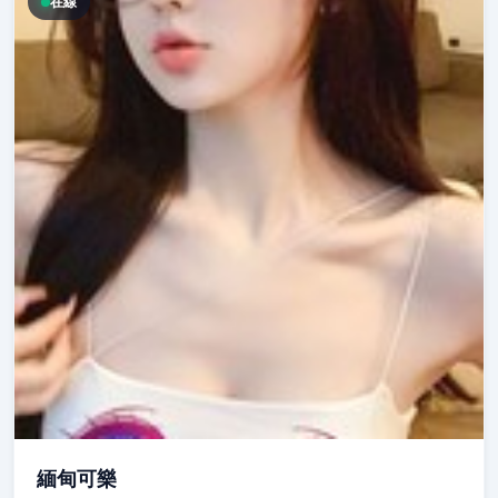
在線
緬甸可樂