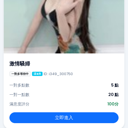
激情騷婦
ID: i349_300750
一對多等待中
i349
一對多點數
5 點
一對一點數
20 點
滿意度評分
100分
立即進入