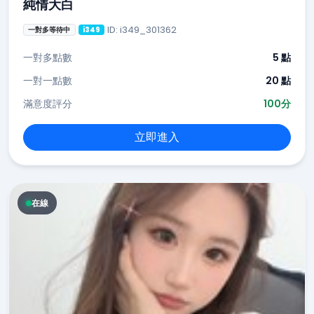
純情大白
ID: i349_301362
一對多等待中
i349
一對多點數
5 點
一對一點數
20 點
滿意度評分
100分
立即進入
在線