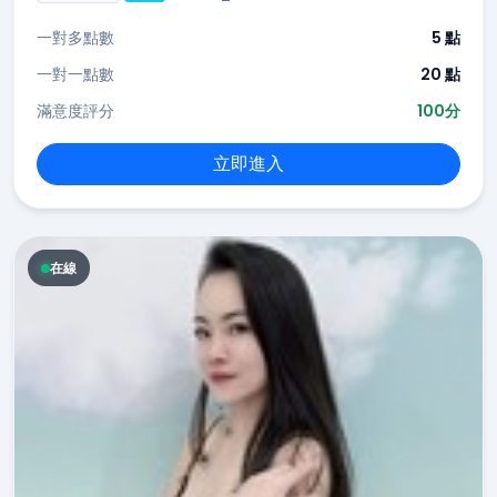
一對多點數
5 點
一對一點數
20 點
滿意度評分
100分
立即進入
在線