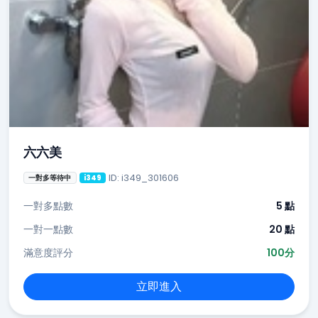
六六美
ID: i349_301606
一對多等待中
i349
一對多點數
5 點
一對一點數
20 點
滿意度評分
100分
立即進入