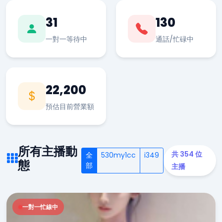
31
130
一對一等待中
通話/忙碌中
22,200
預估目前營業額
所有主播動
共 354 位
全
530my1cc
i349
態
部
主播
一對一忙線中