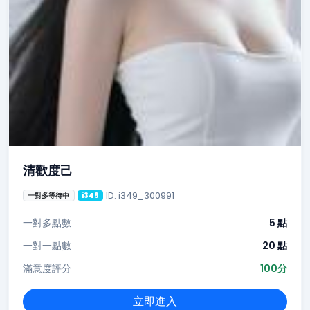
清歡度己
ID: i349_300991
一對多等待中
i349
一對多點數
5 點
一對一點數
20 點
滿意度評分
100分
立即進入