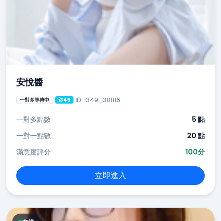
安悅醬
ID: i349_301116
一對多等待中
i349
一對多點數
5 點
一對一點數
20 點
滿意度評分
100分
立即進入