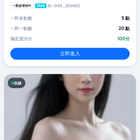
ID: i349_300992
一對多等待中
i349
一對多點數
5 點
一對一點數
20 點
滿意度評分
100分
立即進入
在線