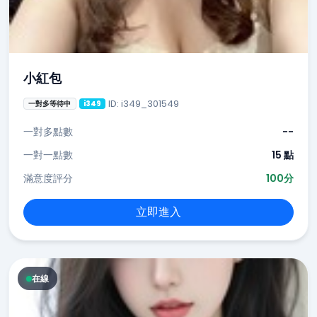
小紅包
ID: i349_301549
一對多等待中
i349
一對多點數
--
一對一點數
15 點
滿意度評分
100分
立即進入
在線