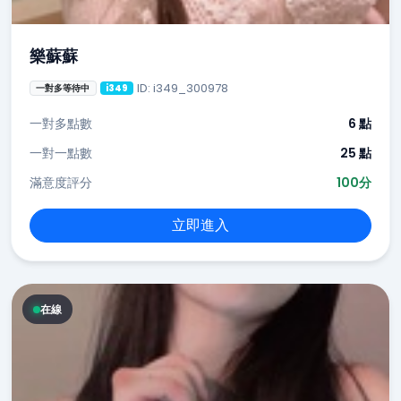
樂蘇蘇
ID: i349_300978
一對多等待中
i349
一對多點數
6 點
一對一點數
25 點
滿意度評分
100分
立即進入
在線