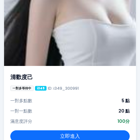
清歡度己
ID: i349_300991
一對多等待中
i349
一對多點數
5 點
一對一點數
20 點
滿意度評分
100分
立即進入