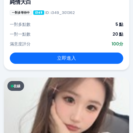
純情大白
ID: i349_301362
一對多等待中
i349
一對多點數
5 點
一對一點數
20 點
滿意度評分
100分
立即進入
在線