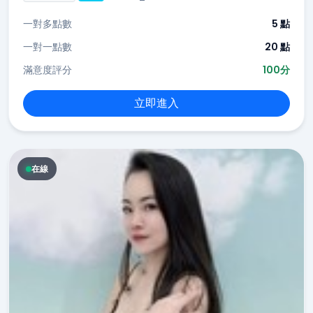
一對多點數
5 點
一對一點數
20 點
滿意度評分
100分
立即進入
在線