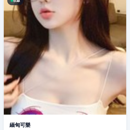
在線
緬甸可樂