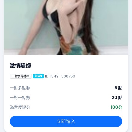
激情騷婦
ID: i349_300750
一對多等待中
i349
一對多點數
5 點
一對一點數
20 點
滿意度評分
100分
立即進入