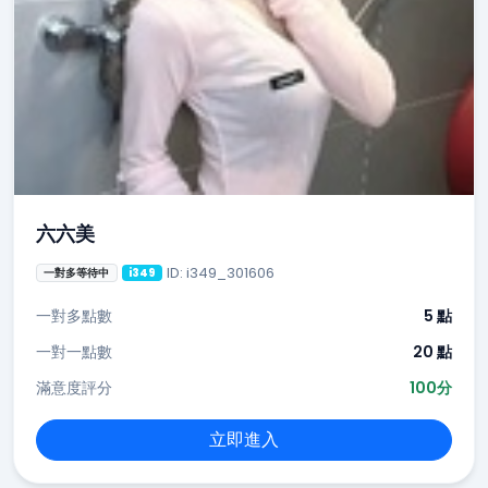
六六美
ID: i349_301606
一對多等待中
i349
一對多點數
5 點
一對一點數
20 點
滿意度評分
100分
立即進入