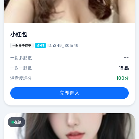
小紅包
ID: i349_301549
一對多等待中
i349
一對多點數
--
一對一點數
15 點
滿意度評分
100分
立即進入
在線