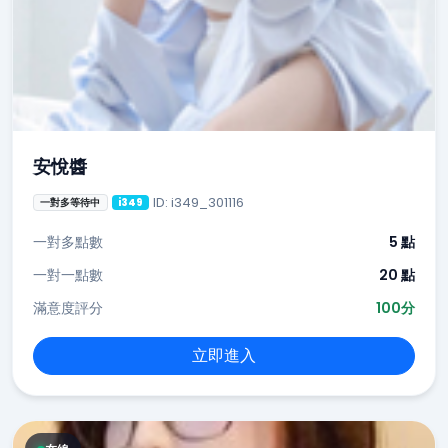
安悅醬
ID: i349_301116
一對多等待中
i349
一對多點數
5 點
一對一點數
20 點
滿意度評分
100分
立即進入