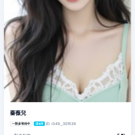
薔薇兒
ID: i349_301539
一對多等待中
i349