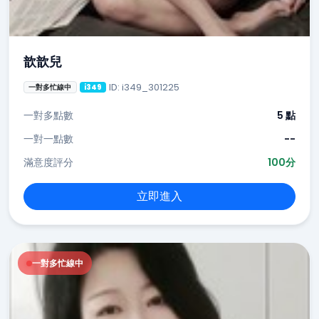
歆歆兒
ID: i349_301225
一對多忙線中
i349
一對多點數
5 點
一對一點數
--
滿意度評分
100分
立即進入
一對多忙線中