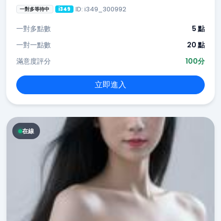
ID: i349_300992
一對多等待中
i349
一對多點數
5 點
一對一點數
20 點
滿意度評分
100分
立即進入
在線