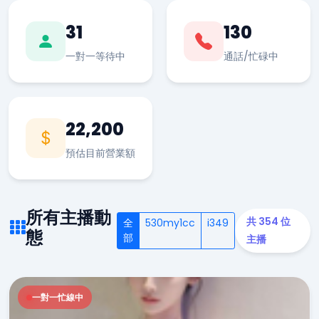
31
130
一對一等待中
通話/忙碌中
22,200
預估目前營業額
所有主播動
共 354 位
全
530my1cc
i349
態
部
主播
一對一忙線中