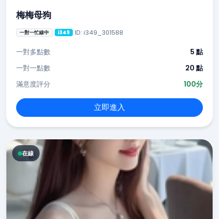
梅梅母狗
ID: i349_301588
一對一忙線中
i349
一對多點數
5 點
一對一點數
20 點
滿意度評分
100分
立即進入
在線