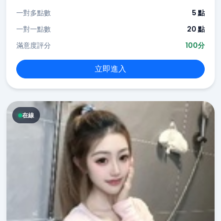
一對多點數
5 點
一對一點數
20 點
滿意度評分
100分
立即進入
在線