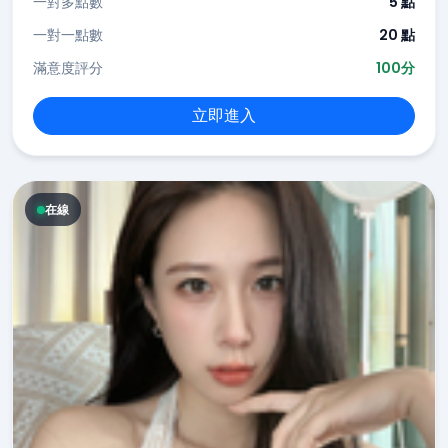
一對多點數
5 點
一對一點數
20 點
滿意度評分
100分
立即進入
在線