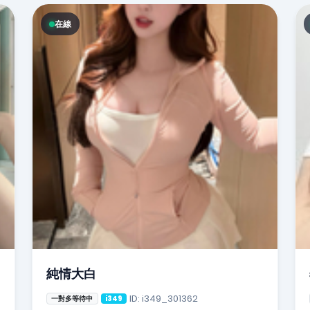
在線
純情大白
ID: i349_301362
一對多等待中
i349