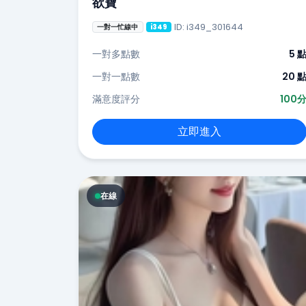
欲寶
ID: i349_301644
一對一忙線中
i349
一對多點數
5 
一對一點數
20 
滿意度評分
100
立即進入
在線