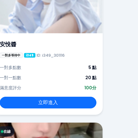
安悅醬
ID: i349_301116
一對多等待中
i349
一對多點數
5 點
一對一點數
20 點
滿意度評分
100分
立即進入
在線