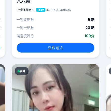
六六美
ID: i349_301606
一對多等待中
i349
點
一對多點數
5 點
點
一對一點數
20 點
分
滿意度評分
100分
立即進入
在線