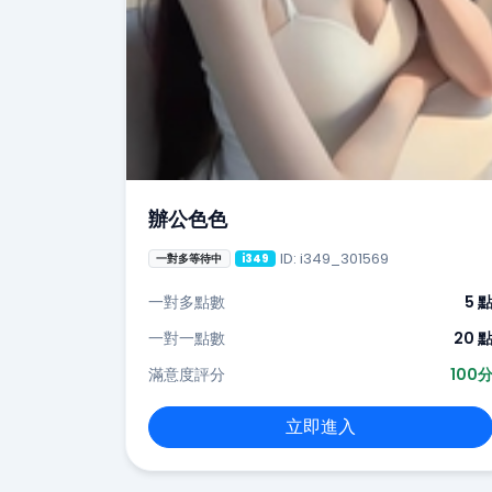
辦公色色
ID: i349_301569
一對多等待中
i349
一對多點數
5 
一對一點數
20 
滿意度評分
100
立即進入