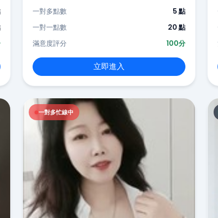
點
一對多點數
5 點
點
一對一點數
20 點
分
滿意度評分
100分
立即進入
一對多忙線中