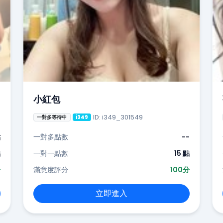
小紅包
ID: i349_301549
一對多等待中
i349
點
一對多點數
--
點
一對一點數
15 點
分
滿意度評分
100分
立即進入