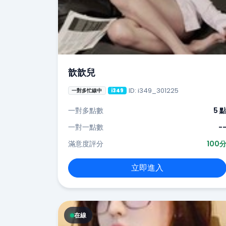
歆歆兒
ID: i349_301225
一對多忙線中
i349
一對多點數
5 
一對一點數
-
滿意度評分
100
立即進入
在線