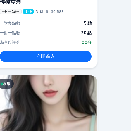
梅梅母狗
ID: i349_301588
一對一忙線中
i349
一對多點數
5 點
一對一點數
20 點
滿意度評分
100分
立即進入
在線