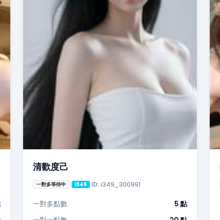
清歡度己
ID: i349_300991
一對多等待中
i349
點
一對多點數
5 點