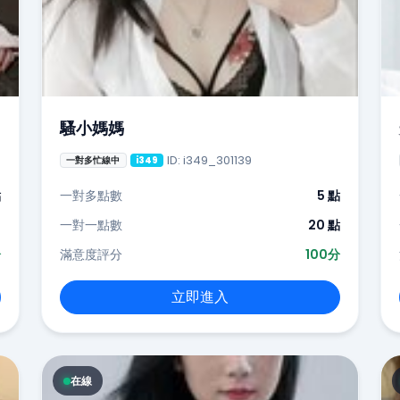
騷小媽媽
ID: i349_301139
一對多忙線中
i349
點
一對多點數
5 點
-
一對一點數
20 點
分
滿意度評分
100分
立即進入
在線