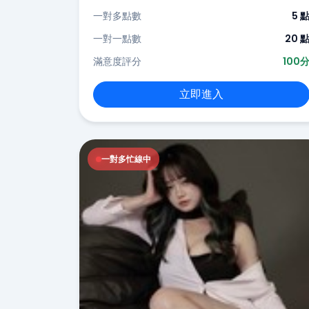
一對多點數
5 
一對一點數
20 
滿意度評分
100
立即進入
一對多忙線中