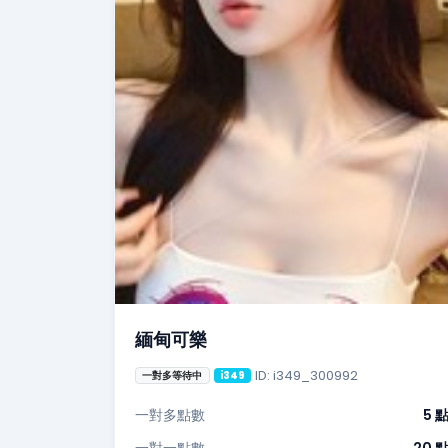
緬甸可樂
ID: i349_300992
一對多等待中
i349
一對多點數
5 