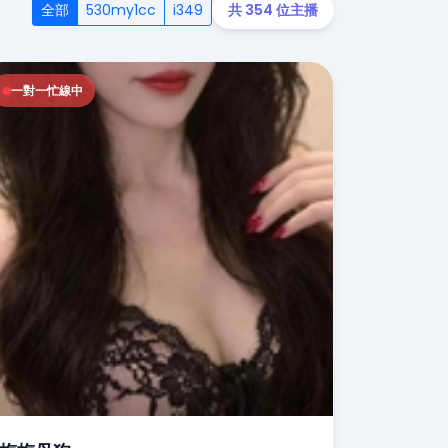
全部
530my1cc
i349
共 354 位主播
一對一忙線中