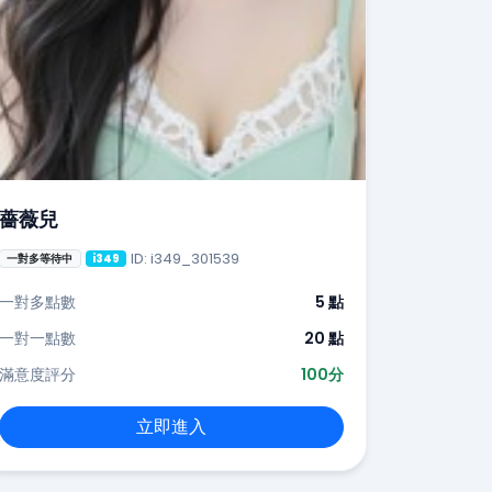
薔薇兒
ID: i349_301539
一對多等待中
i349
一對多點數
5 點
一對一點數
20 點
滿意度評分
100分
立即進入