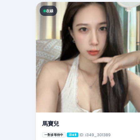
在線
馬寶兒
ID: i349_301389
一對多等待中
i349