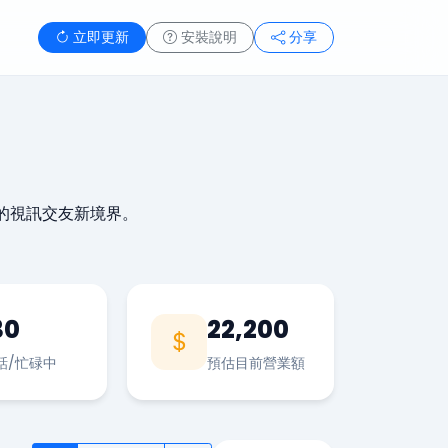
立即更新
安裝說明
分享
的視訊交友新境界。
30
22,200
話/忙碌中
預估目前營業額