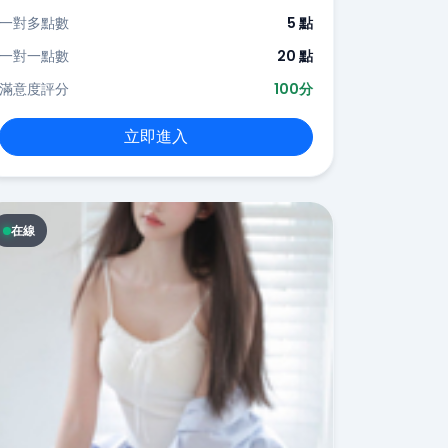
一對多點數
5 點
一對一點數
20 點
滿意度評分
100分
立即進入
在線