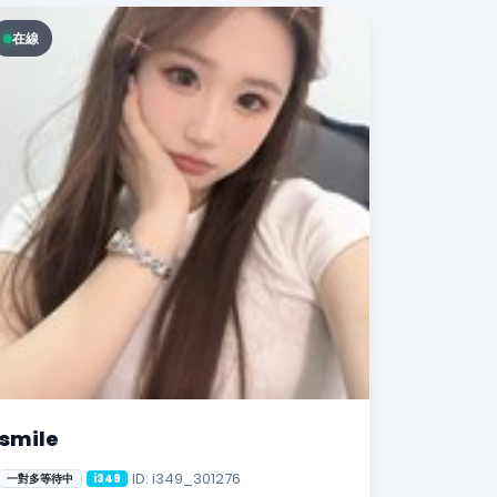
在線
smile
ID: i349_301276
一對多等待中
i349