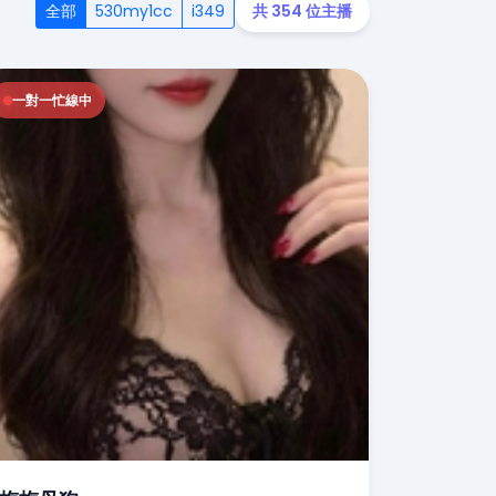
全部
530my1cc
i349
共 354 位主播
一對一忙線中