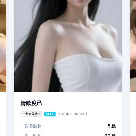
清歡度己
ID: i349_300991
一對多等待中
i349
點
一對多點數
5 點