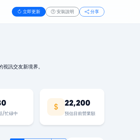
立即更新
安裝說明
分享
的視訊交友新境界。
30
22,200
話/忙碌中
預估目前營業額