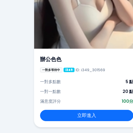
辦公色色
ID: i349_301569
一對多等待中
i349
一對多點數
5 
一對一點數
20 
滿意度評分
100
立即進入