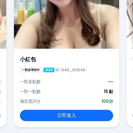
小紅包
ID: i349_301549
一對多等待中
i349
點
一對多點數
--
點
一對一點數
15 點
分
滿意度評分
100分
立即進入