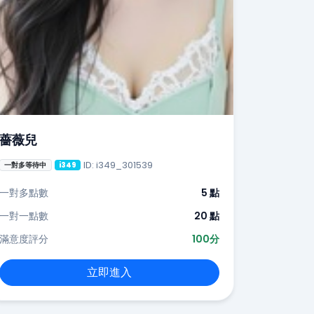
薔薇兒
ID: i349_301539
一對多等待中
i349
一對多點數
5 點
一對一點數
20 點
滿意度評分
100分
立即進入