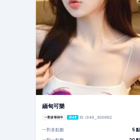
緬甸可樂
ID: i349_300992
一對多等待中
i349
一對多點數
5 