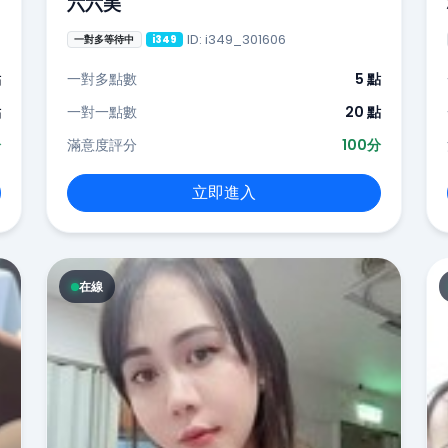
六六美
ID: i349_301606
一對多等待中
i349
點
一對多點數
5 點
點
一對一點數
20 點
分
滿意度評分
100分
立即進入
在線