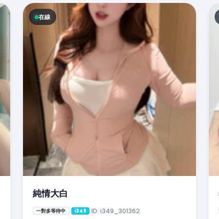
在線
純情大白
ID: i349_301362
一對多等待中
i349