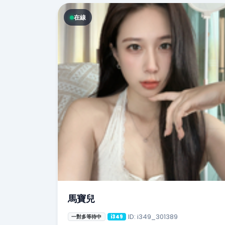
在線
馬寶兒
ID: i349_301389
一對多等待中
i349