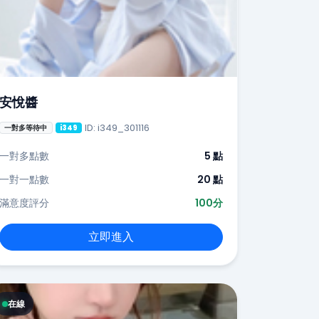
安悅醬
ID: i349_301116
一對多等待中
i349
一對多點數
5 點
一對一點數
20 點
滿意度評分
100分
立即進入
在線