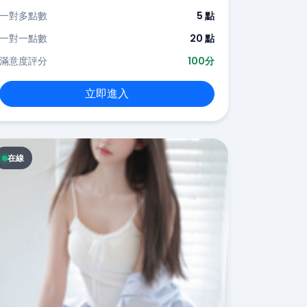
一對多點數
5 點
一對一點數
20 點
滿意度評分
100分
立即進入
在線