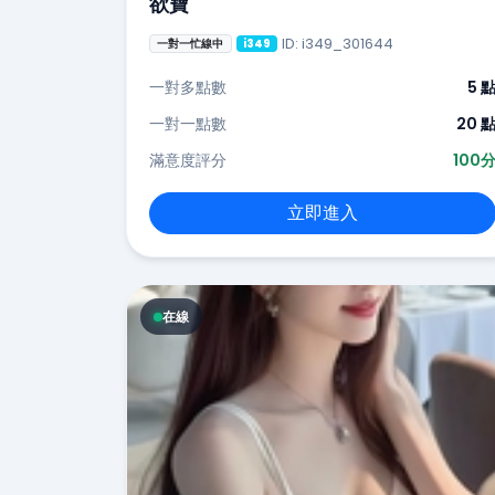
欲寶
ID: i349_301644
一對一忙線中
i349
一對多點數
5 
一對一點數
20 
滿意度評分
100
立即進入
在線