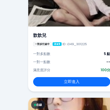
歆歆兒
ID: i349_301225
一對多忙線中
i349
一對多點數
5 
一對一點數
-
滿意度評分
100
立即進入
在線