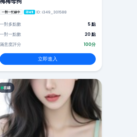
梅梅母狗
ID: i349_301588
一對一忙線中
i349
一對多點數
5 點
一對一點數
20 點
滿意度評分
100分
立即進入
在線