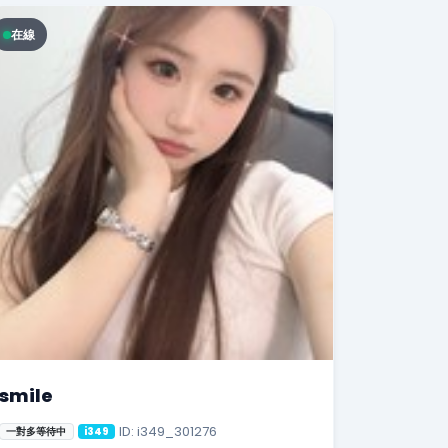
在線
smile
ID: i349_301276
一對多等待中
i349