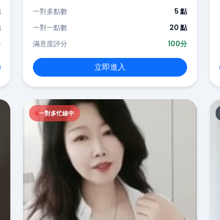
點
一對多點數
5 點
點
一對一點數
20 點
分
滿意度評分
100分
立即進入
一對多忙線中