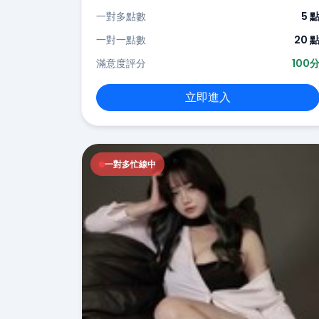
一對多點數
5 
一對一點數
20 
滿意度評分
100
立即進入
一對多忙線中