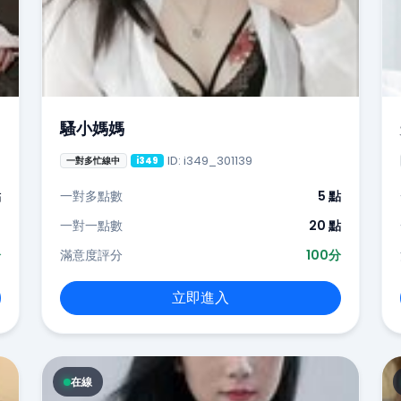
騷小媽媽
ID: i349_301139
一對多忙線中
i349
點
一對多點數
5 點
-
一對一點數
20 點
分
滿意度評分
100分
立即進入
在線