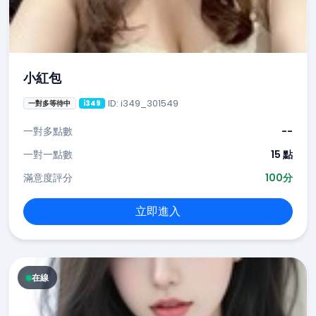
小紅包
ID: i349_301549
一對多等待中
i349
一對多點數
--
一對一點數
15 點
滿意度評分
100分
立即進入
在線