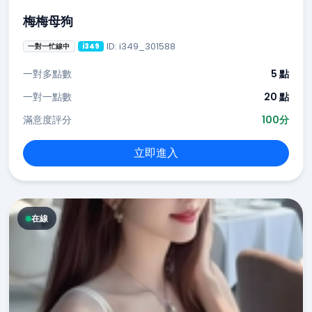
梅梅母狗
ID: i349_301588
一對一忙線中
i349
一對多點數
5 點
一對一點數
20 點
滿意度評分
100分
立即進入
在線