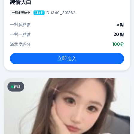
純情大白
ID: i349_301362
一對多等待中
i349
一對多點數
5 點
一對一點數
20 點
滿意度評分
100分
立即進入
在線