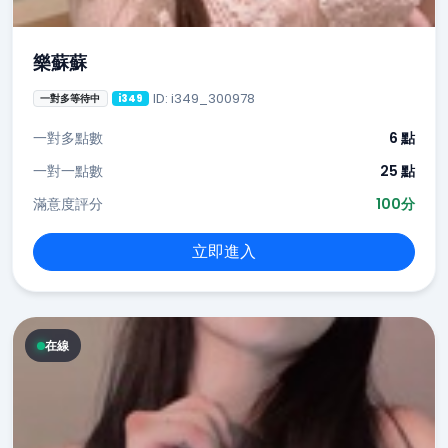
樂蘇蘇
ID: i349_300978
一對多等待中
i349
一對多點數
6 點
一對一點數
25 點
滿意度評分
100分
立即進入
在線