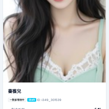
薔薇兒
ID: i349_301539
一對多等待中
i349