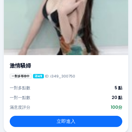
激情騷婦
ID: i349_300750
一對多等待中
i349
一對多點數
5 點
一對一點數
20 點
滿意度評分
100分
立即進入