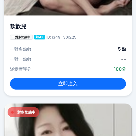
歆歆兒
ID: i349_301225
一對多忙線中
i349
一對多點數
5 點
一對一點數
--
滿意度評分
100分
立即進入
一對多忙線中