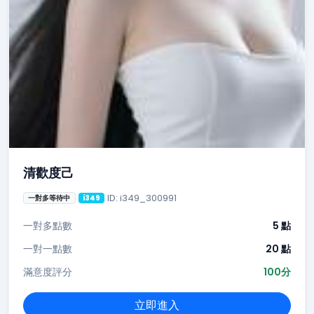
清歡度己
ID: i349_300991
一對多等待中
i349
一對多點數
5 點
一對一點數
20 點
滿意度評分
100分
立即進入