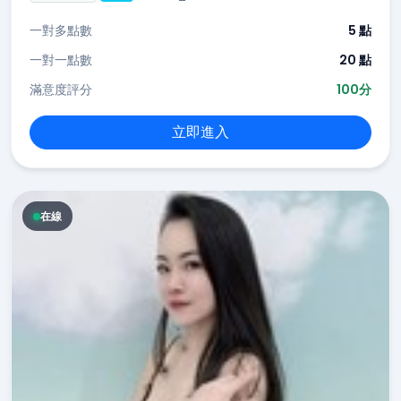
一對多點數
5 點
一對一點數
20 點
滿意度評分
100分
立即進入
在線