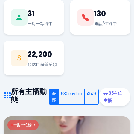
31
130
一對一等待中
通話/忙碌中
22,200
預估目前營業額
所有主播動
共 354 位
全
530my1cc
i349
態
部
主播
一對一忙線中