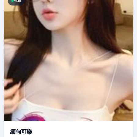
在線
緬甸可樂