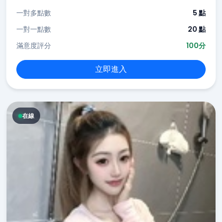
一對多點數
5 點
一對一點數
20 點
滿意度評分
100分
立即進入
在線