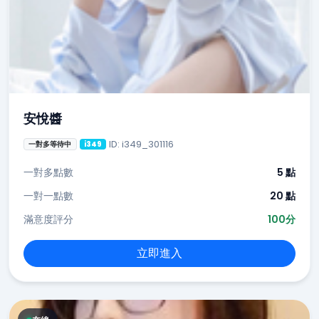
安悅醬
ID: i349_301116
一對多等待中
i349
一對多點數
5 點
一對一點數
20 點
滿意度評分
100分
立即進入