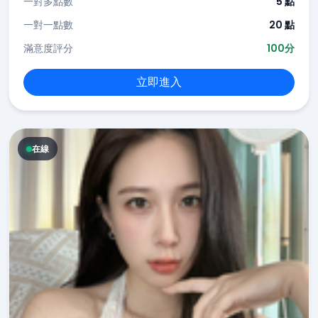
一對多點數
5 點
一對一點數
20 點
滿意度評分
100分
立即進入
在線