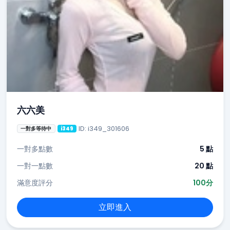
六六美
ID: i349_301606
一對多等待中
i349
一對多點數
5 點
一對一點數
20 點
滿意度評分
100分
立即進入