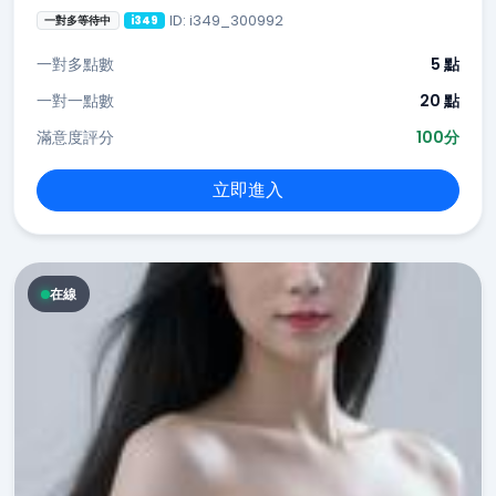
ID: i349_300992
一對多等待中
i349
一對多點數
5 點
一對一點數
20 點
滿意度評分
100分
立即進入
在線