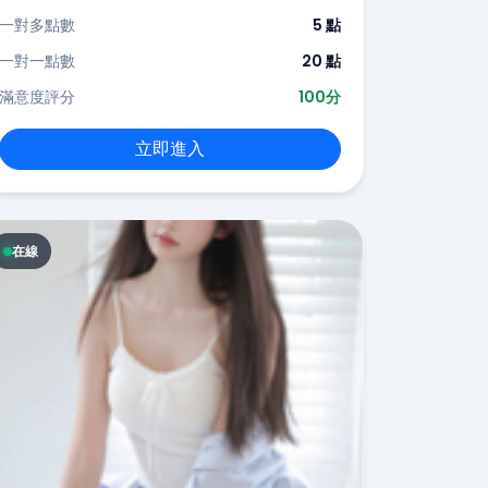
一對多點數
5 點
一對一點數
20 點
滿意度評分
100分
立即進入
在線