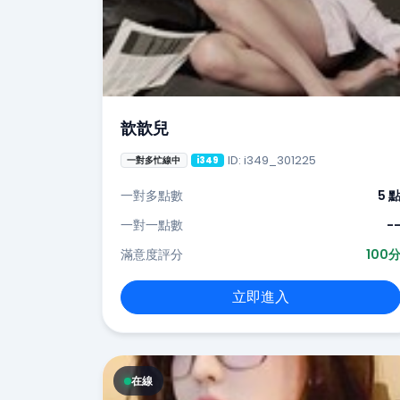
歆歆兒
ID: i349_301225
一對多忙線中
i349
一對多點數
5 
一對一點數
-
滿意度評分
100
立即進入
在線