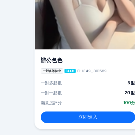
辦公色色
ID: i349_301569
一對多等待中
i349
一對多點數
5 
一對一點數
20 
滿意度評分
100
立即進入