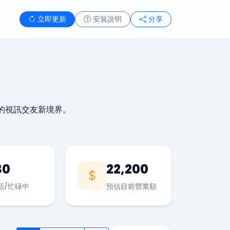
立即更新
安裝說明
分享
的視訊交友新境界。
30
22,200
話/忙碌中
預估目前營業額