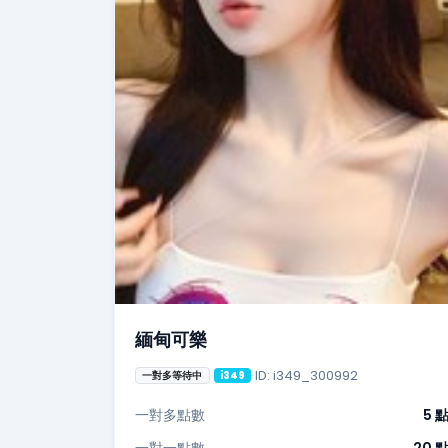
緬甸可樂
ID: i349_300992
一對多等待中
i349
一對多點數
5 