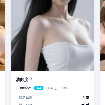
清歡度己
ID: i349_300991
一對多等待中
i349
點
一對多點數
5 點