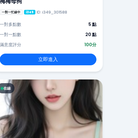
梅梅母狗
ID: i349_301588
一對一忙線中
i349
一對多點數
5 點
一對一點數
20 點
滿意度評分
100分
立即進入
在線