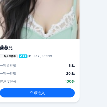
薔薇兒
ID: i349_301539
一對多等待中
i349
一對多點數
5 點
一對一點數
20 點
滿意度評分
100分
立即進入