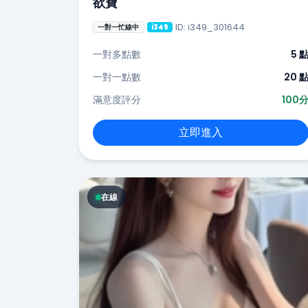
欲寶
ID: i349_301644
一對一忙線中
i349
一對多點數
5 
一對一點數
20 
滿意度評分
100
立即進入
在線