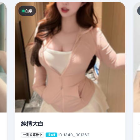
在線
純情大白
ID: i349_301362
一對多等待中
i349