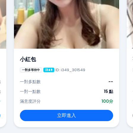
小紅包
ID: i349_301549
一對多等待中
i349
點
一對多點數
--
點
一對一點數
15 點
分
滿意度評分
100分
立即進入