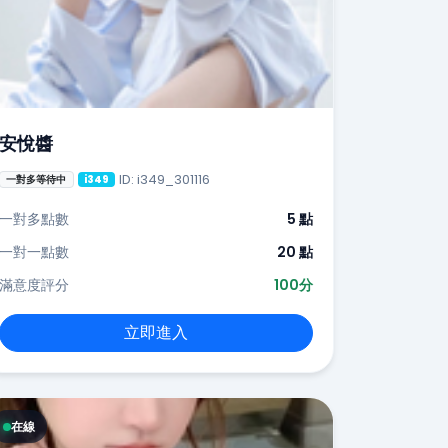
安悅醬
ID: i349_301116
一對多等待中
i349
一對多點數
5 點
一對一點數
20 點
滿意度評分
100分
立即進入
在線