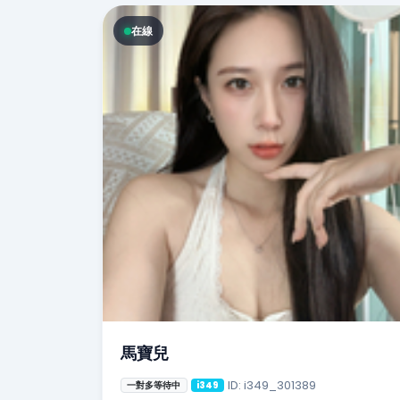
在線
馬寶兒
ID: i349_301389
一對多等待中
i349