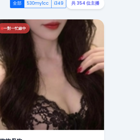
全部
530my1cc
i349
共 354 位主播
一對一忙線中