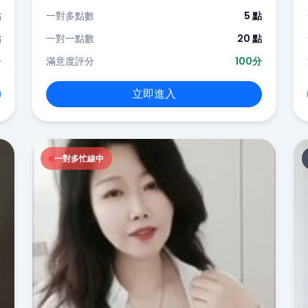
點
一對多點數
5 點
點
一對一點數
20 點
分
滿意度評分
100分
立即進入
一對多忙線中