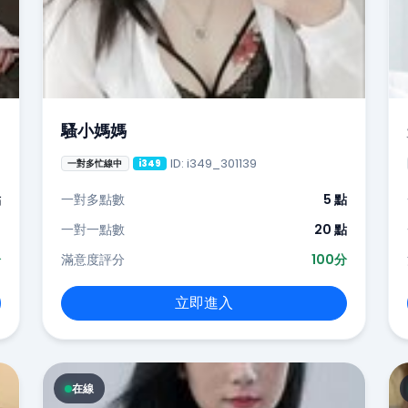
騷小媽媽
ID: i349_301139
一對多忙線中
i349
點
一對多點數
5 點
-
一對一點數
20 點
分
滿意度評分
100分
立即進入
在線