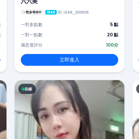
六六美
ID: i349_301606
一對多等待中
i349
點
一對多點數
5 點
點
一對一點數
20 點
分
滿意度評分
100分
立即進入
在線