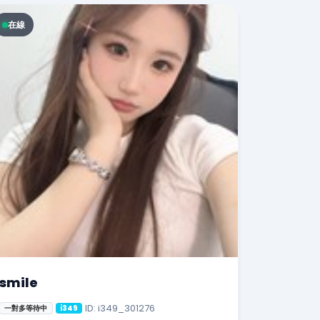
在線
smile
ID: i349_301276
一對多等待中
i349