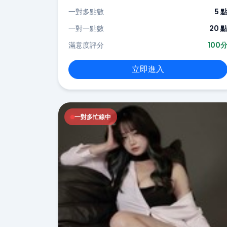
一對多點數
5 
一對一點數
20 
滿意度評分
100
立即進入
一對多忙線中