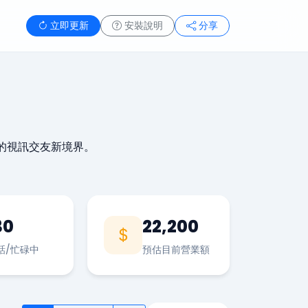
立即更新
安裝說明
分享
的視訊交友新境界。
30
22,200
話/忙碌中
預估目前營業額