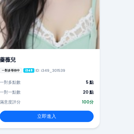
薔薇兒
ID: i349_301539
一對多等待中
i349
一對多點數
5 點
一對一點數
20 點
滿意度評分
100分
立即進入