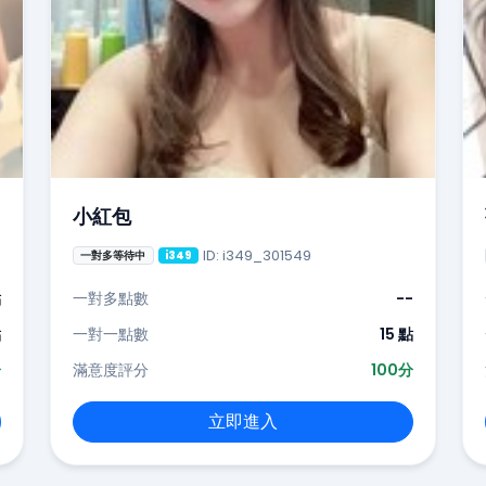
小紅包
ID: i349_301549
一對多等待中
i349
點
一對多點數
--
點
一對一點數
15 點
分
滿意度評分
100分
立即進入