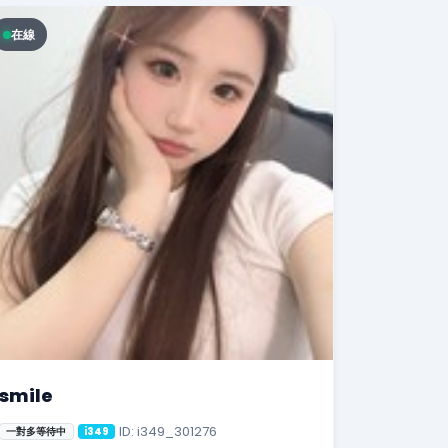
在線
smile
ID: i349_301276
一對多等待中
i349