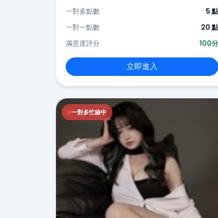
一對多點數
5 
一對一點數
20 
滿意度評分
100
立即進入
一對多忙線中