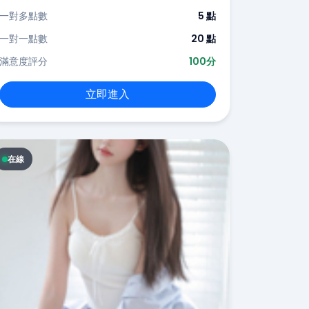
一對多點數
5 點
一對一點數
20 點
滿意度評分
100分
立即進入
在線