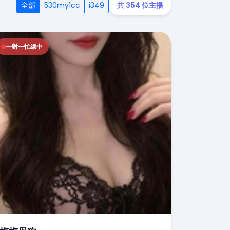
全部
530my1cc
i349
共 354 位主播
一對一忙線中