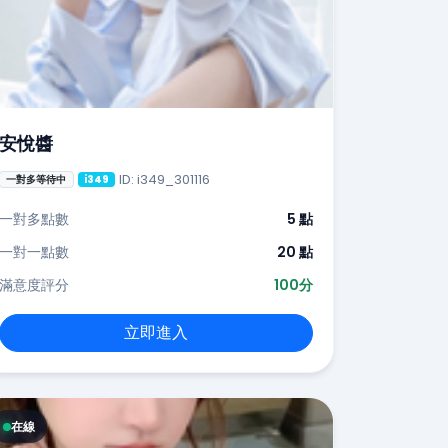
安悅醬
ID: i349_301116
一對多等待中
i349
一對多點數
5 點
一對一點數
20 點
滿意度評分
100分
立即進入
在線