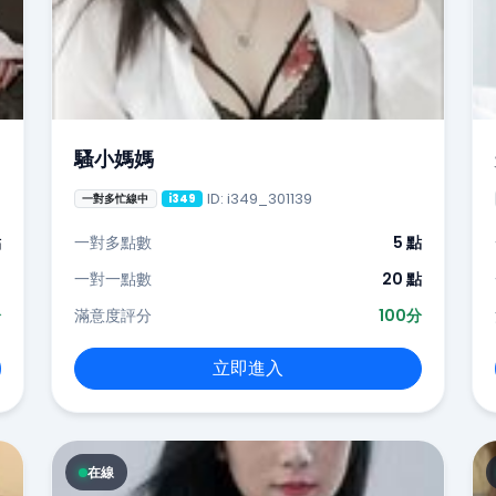
騷小媽媽
ID: i349_301139
一對多忙線中
i349
點
一對多點數
5 點
-
一對一點數
20 點
分
滿意度評分
100分
立即進入
在線