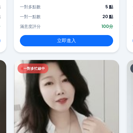
點
一對多點數
5 點
點
一對一點數
20 點
分
滿意度評分
100分
立即進入
一對多忙線中