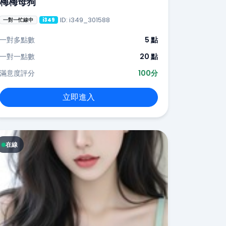
梅梅母狗
ID: i349_301588
一對一忙線中
i349
一對多點數
5 點
一對一點數
20 點
滿意度評分
100分
立即進入
在線