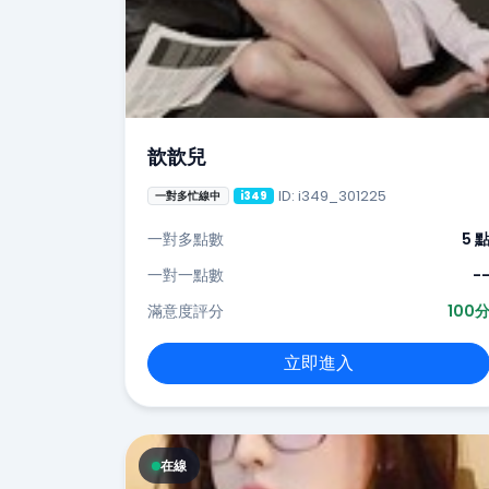
歆歆兒
ID: i349_301225
一對多忙線中
i349
一對多點數
5 
一對一點數
-
滿意度評分
100
立即進入
在線