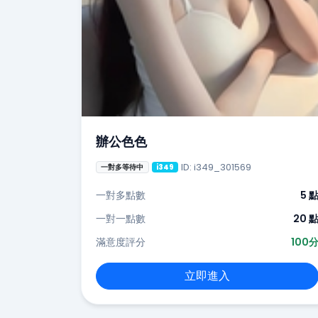
辦公色色
ID: i349_301569
一對多等待中
i349
一對多點數
5 
一對一點數
20 
滿意度評分
100
立即進入