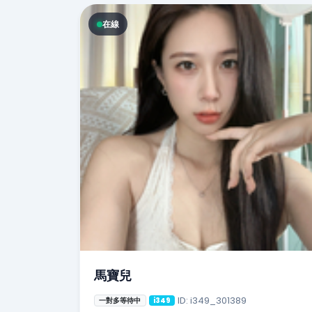
在線
馬寶兒
ID: i349_301389
一對多等待中
i349