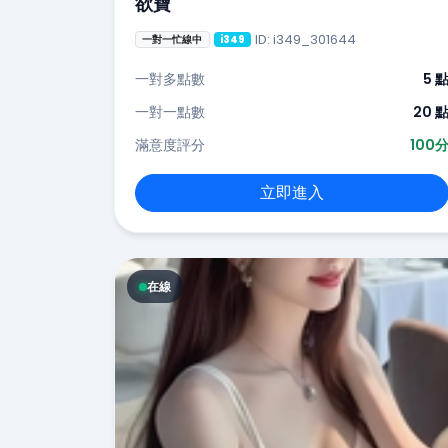
欲寶
ID: i349_301644
一對一忙線中
i349
一對多點數
5 
一對一點數
20 
滿意度評分
100
立即進入
在線