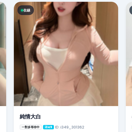
在線
純情大白
ID: i349_301362
一對多等待中
i349