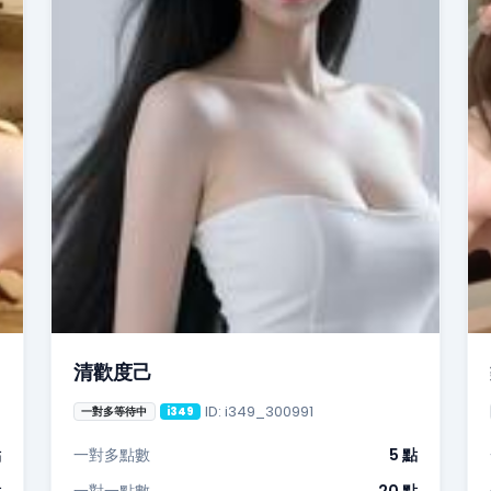
清歡度己
ID: i349_300991
一對多等待中
i349
點
一對多點數
5 點