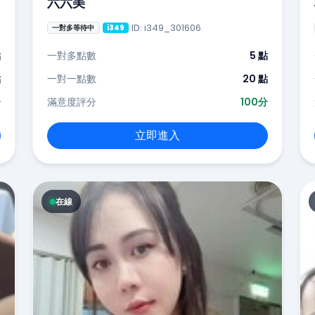
六六美
ID: i349_301606
一對多等待中
i349
點
一對多點數
5 點
點
一對一點數
20 點
分
滿意度評分
100分
立即進入
在線