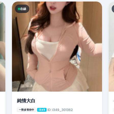
在線
純情大白
ID: i349_301362
一對多等待中
i349