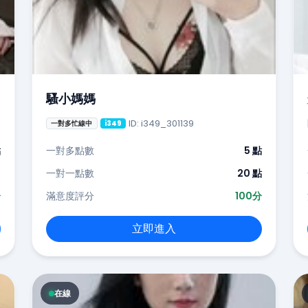
騷小媽媽
ID: i349_301139
一對多忙線中
i349
點
一對多點數
5 點
-
一對一點數
20 點
分
滿意度評分
100分
立即進入
在線