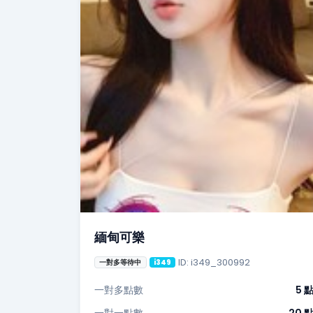
緬甸可樂
ID: i349_300992
一對多等待中
i349
一對多點數
5 