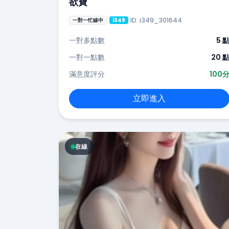
欲寶
ID: i349_301644
一對一忙線中
i349
一對多點數
5 
一對一點數
20 
滿意度評分
100
立即進入
在線