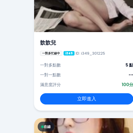
歆歆兒
ID: i349_301225
一對多忙線中
i349
一對多點數
5 
一對一點數
-
滿意度評分
100
立即進入
在線