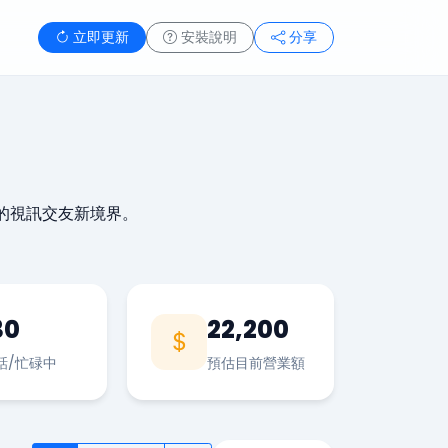
立即更新
安裝說明
分享
的視訊交友新境界。
30
22,200
話/忙碌中
預估目前營業額