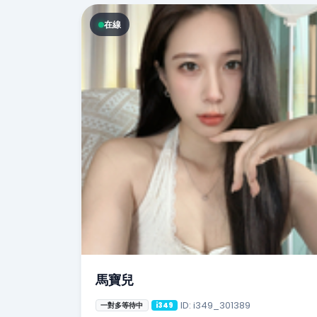
在線
馬寶兒
ID: i349_301389
一對多等待中
i349