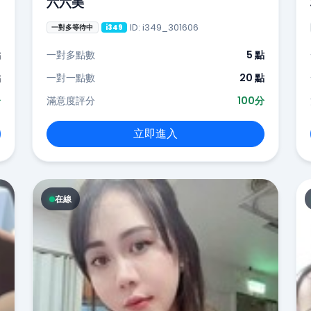
六六美
ID: i349_301606
一對多等待中
i349
點
一對多點數
5 點
點
一對一點數
20 點
分
滿意度評分
100分
立即進入
在線