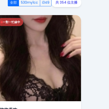
全部
530my1cc
i349
共 354 位主播
一對一忙線中