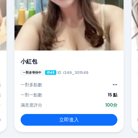
小紅包
ID: i349_301549
一對多等待中
i349
點
一對多點數
--
點
一對一點數
15 點
分
滿意度評分
100分
立即進入