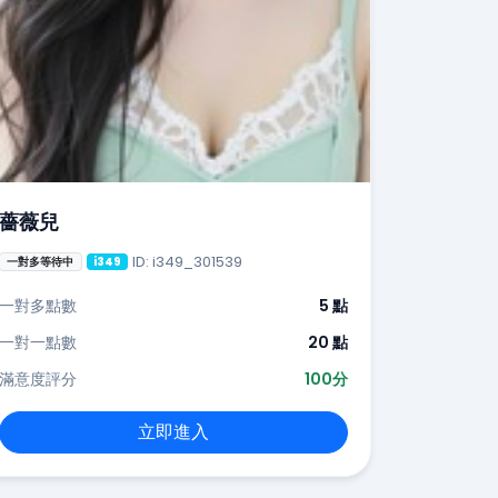
薔薇兒
ID: i349_301539
一對多等待中
i349
一對多點數
5 點
一對一點數
20 點
滿意度評分
100分
立即進入