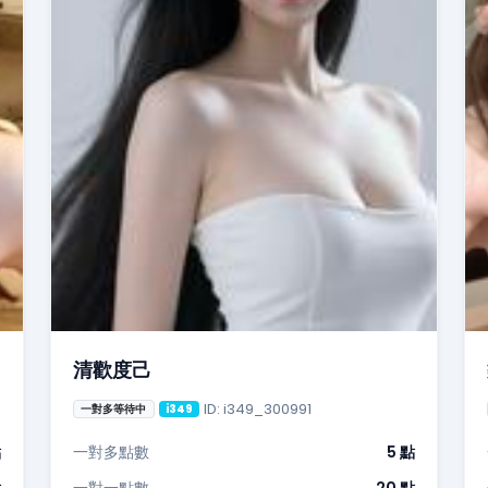
清歡度己
ID: i349_300991
一對多等待中
i349
點
一對多點數
5 點