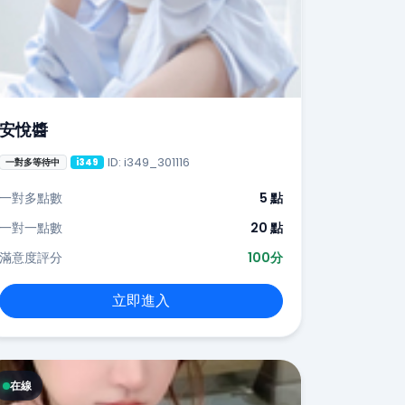
安悅醬
ID: i349_301116
一對多等待中
i349
一對多點數
5 點
一對一點數
20 點
滿意度評分
100分
立即進入
在線