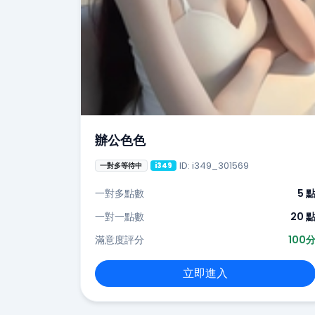
辦公色色
ID: i349_301569
一對多等待中
i349
一對多點數
5 
一對一點數
20 
滿意度評分
100
立即進入