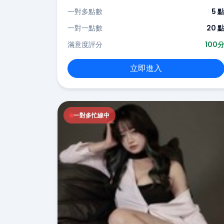
一對多點數
5 
一對一點數
20 
滿意度評分
100
立即進入
一對多忙線中