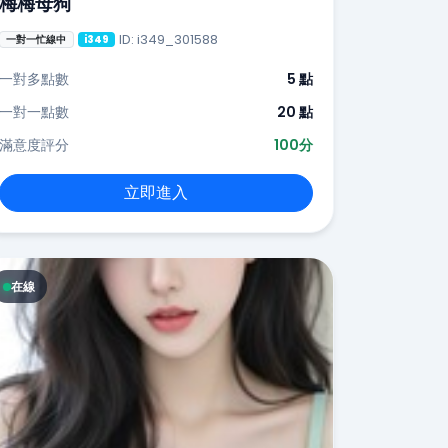
梅梅母狗
ID: i349_301588
一對一忙線中
i349
一對多點數
5 點
一對一點數
20 點
滿意度評分
100分
立即進入
在線