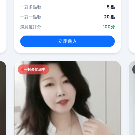
點
一對多點數
5 點
點
一對一點數
20 點
分
滿意度評分
100分
立即進入
一對多忙線中