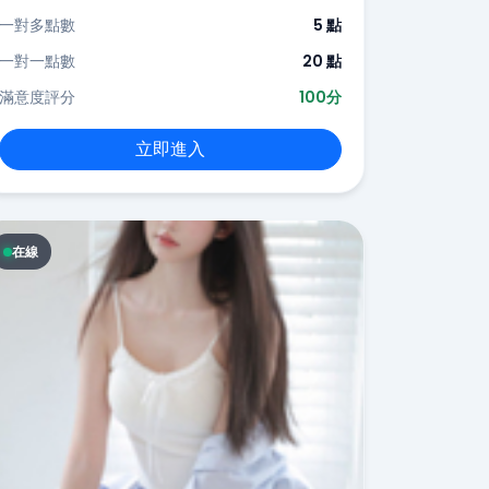
一對多點數
5 點
一對一點數
20 點
滿意度評分
100分
立即進入
在線