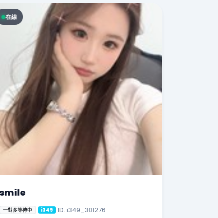
在線
smile
ID: i349_301276
一對多等待中
i349