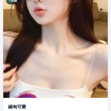
在線
緬甸可樂