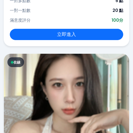
一對多點數
5 點
一對一點數
20 點
滿意度評分
100分
立即進入
在線