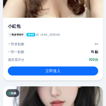
小紅包
ID: i349_301549
一對多等待中
i349
一對多點數
--
一對一點數
15 點
滿意度評分
100分
立即進入
在線