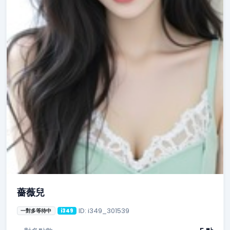
薔薇兒
ID: i349_301539
一對多等待中
i349