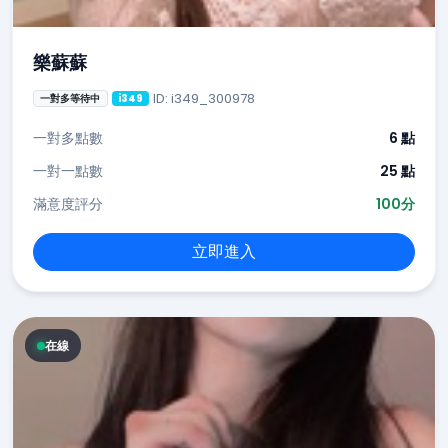
樂蘇蘇
ID: i349_300978
一對多等待中
i349
一對多點數
6 點
一對一點數
25 點
滿意度評分
100分
立即進入
在線