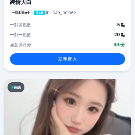
純情大白
ID: i349_301362
一對多等待中
i349
一對多點數
5 點
一對一點數
20 點
滿意度評分
100分
立即進入
在線