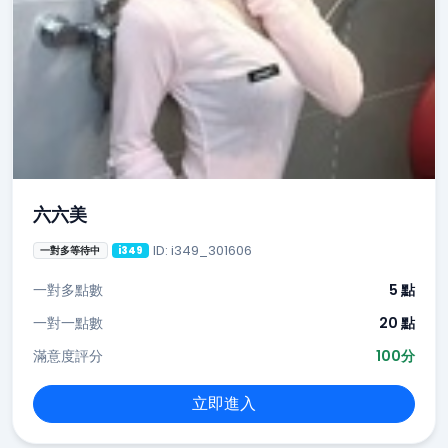
六六美
ID: i349_301606
一對多等待中
i349
一對多點數
5 點
一對一點數
20 點
滿意度評分
100分
立即進入