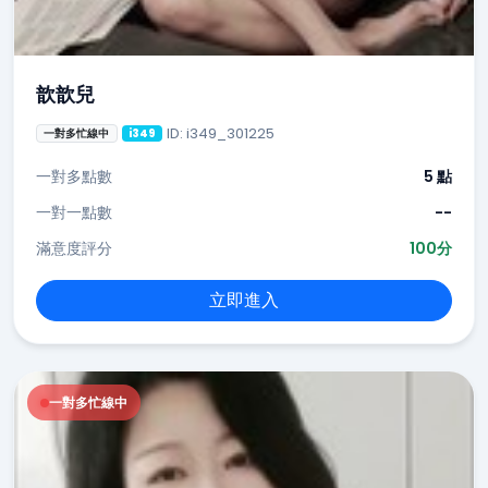
歆歆兒
ID: i349_301225
一對多忙線中
i349
一對多點數
5 點
一對一點數
--
滿意度評分
100分
立即進入
一對多忙線中