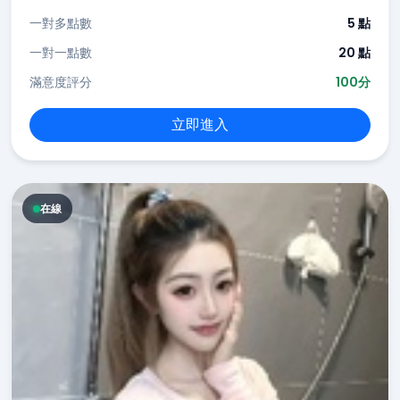
一對多點數
5 點
一對一點數
20 點
滿意度評分
100分
立即進入
在線