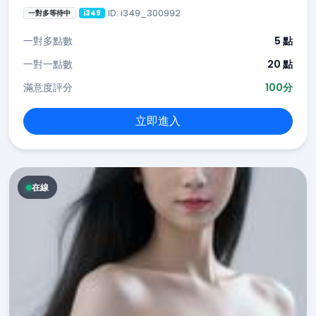
ID: i349_300992
一對多等待中
i349
一對多點數
5 點
一對一點數
20 點
滿意度評分
100分
立即進入
在線