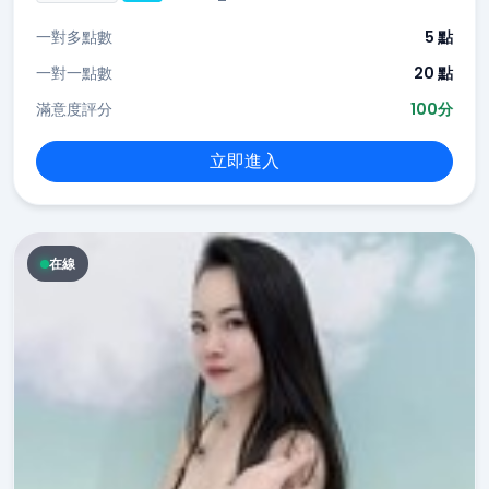
一對多點數
5 點
一對一點數
20 點
滿意度評分
100分
立即進入
在線