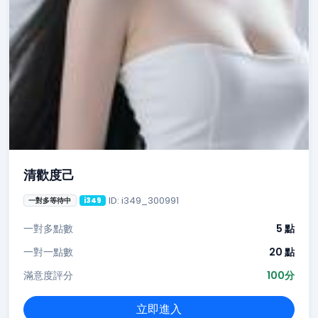
清歡度己
ID: i349_300991
一對多等待中
i349
一對多點數
5 點
一對一點數
20 點
滿意度評分
100分
立即進入