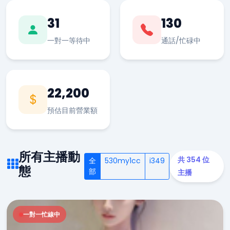
31
130
一對一等待中
通話/忙碌中
22,200
預估目前營業額
所有主播動
共 354 位
全
530my1cc
i349
態
部
主播
一對一忙線中