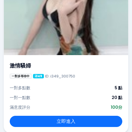
激情騷婦
ID: i349_300750
一對多等待中
i349
一對多點數
5 點
一對一點數
20 點
滿意度評分
100分
立即進入