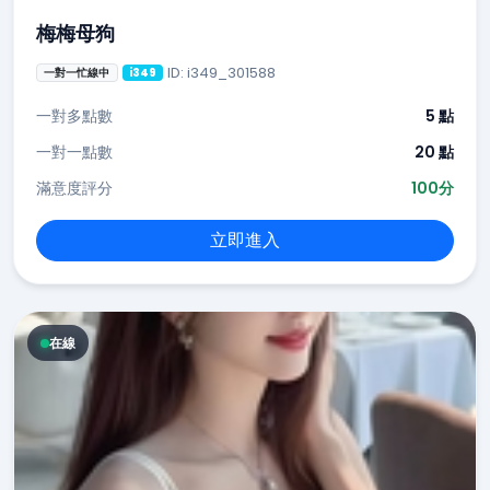
梅梅母狗
ID: i349_301588
一對一忙線中
i349
一對多點數
5 點
一對一點數
20 點
滿意度評分
100分
立即進入
在線