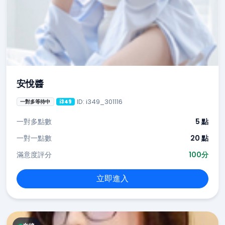
安悅醬
ID: i349_301116
一對多等待中
i349
一對多點數
5 點
一對一點數
20 點
滿意度評分
100分
立即進入