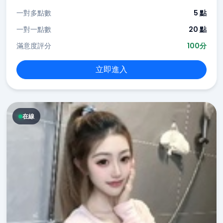
一對多點數
5 點
一對一點數
20 點
滿意度評分
100分
立即進入
在線