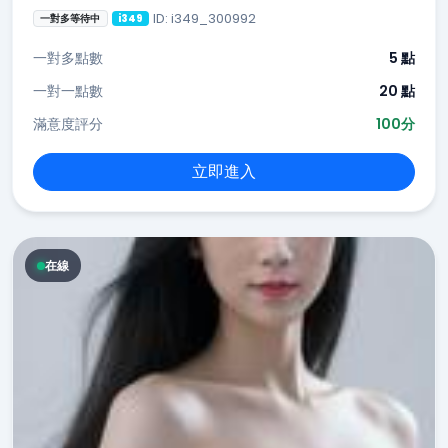
ID: i349_300992
一對多等待中
i349
一對多點數
5 點
一對一點數
20 點
滿意度評分
100分
立即進入
在線