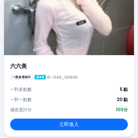
六六美
ID: i349_301606
一對多等待中
i349
一對多點數
5 點
一對一點數
20 點
滿意度評分
100分
立即進入