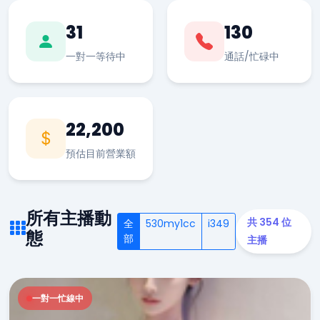
31
130
一對一等待中
通話/忙碌中
22,200
預估目前營業額
所有主播動
共 354 位
全
530my1cc
i349
態
部
主播
一對一忙線中