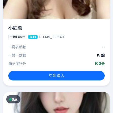
小紅包
ID: i349_301549
一對多等待中
i349
一對多點數
--
一對一點數
15 點
滿意度評分
100分
立即進入
在線