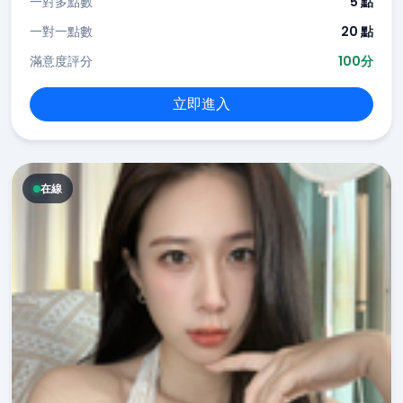
一對多點數
5 點
一對一點數
20 點
滿意度評分
100分
立即進入
在線