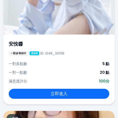
安悅醬
ID: i349_301116
一對多等待中
i349
一對多點數
5 點
一對一點數
20 點
滿意度評分
100分
立即進入