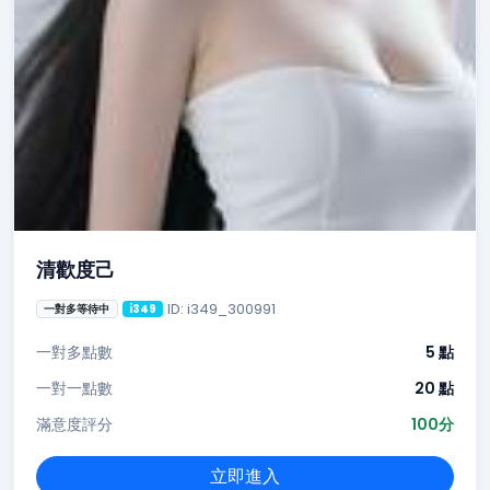
清歡度己
ID: i349_300991
一對多等待中
i349
一對多點數
5 點
一對一點數
20 點
滿意度評分
100分
立即進入