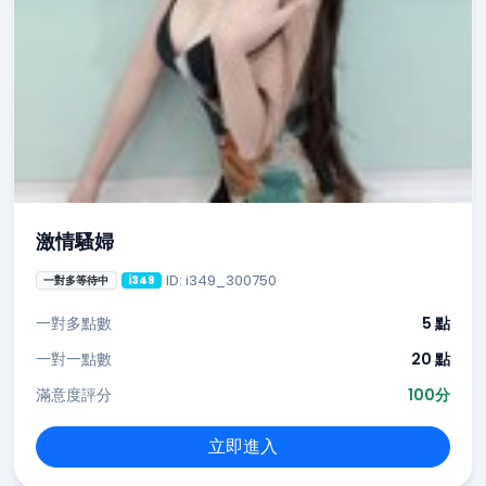
激情騷婦
ID: i349_300750
一對多等待中
i349
一對多點數
5 點
一對一點數
20 點
滿意度評分
100分
立即進入