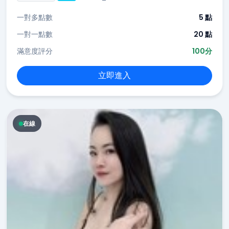
一對多點數
5 點
一對一點數
20 點
滿意度評分
100分
立即進入
在線