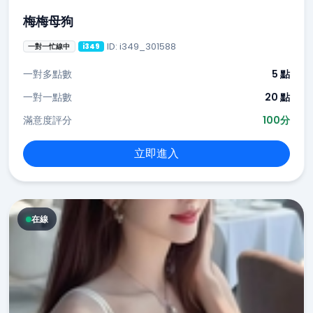
梅梅母狗
ID: i349_301588
一對一忙線中
i349
一對多點數
5 點
一對一點數
20 點
滿意度評分
100分
立即進入
在線