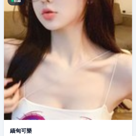
在線
緬甸可樂