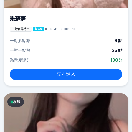
樂蘇蘇
ID: i349_300978
一對多等待中
i349
一對多點數
6 點
一對一點數
25 點
滿意度評分
100分
立即進入
在線