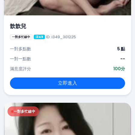
歆歆兒
ID: i349_301225
一對多忙線中
i349
一對多點數
5 點
一對一點數
--
滿意度評分
100分
立即進入
一對多忙線中