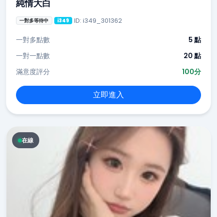
純情大白
ID: i349_301362
一對多等待中
i349
一對多點數
5 點
一對一點數
20 點
滿意度評分
100分
立即進入
在線