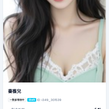
薔薇兒
ID: i349_301539
一對多等待中
i349