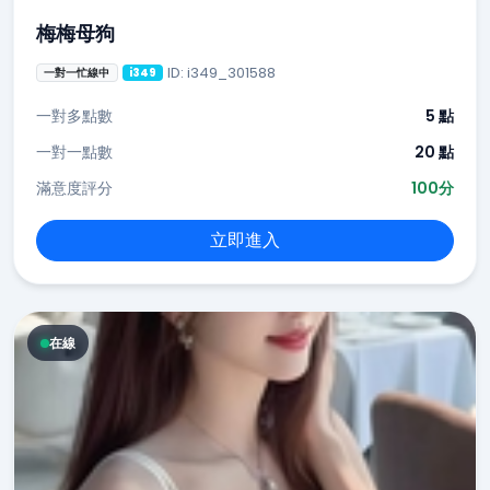
梅梅母狗
ID: i349_301588
一對一忙線中
i349
一對多點數
5 點
一對一點數
20 點
滿意度評分
100分
立即進入
在線