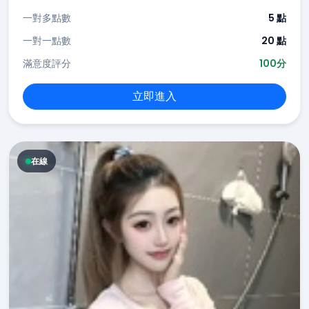
一對多點數
5 點
一對一點數
20 點
滿意度評分
100分
立即進入
在線