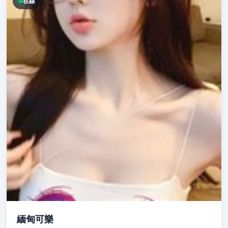
在線
緬甸可樂