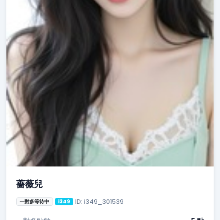
薔薇兒
ID: i349_301539
一對多等待中
i349