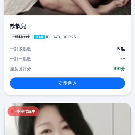
歆歆兒
ID: i349_301225
一對多忙線中
i349
一對多點數
5 點
一對一點數
--
滿意度評分
100分
立即進入
一對多忙線中