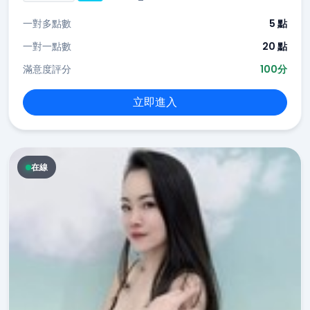
一對多點數
5 點
一對一點數
20 點
滿意度評分
100分
立即進入
在線