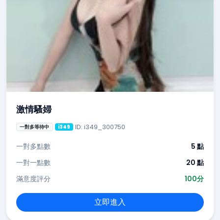
激情騷婦
ID: i349_300750
一對多等待中
i349
一對多點數
5 點
一對一點數
20 點
滿意度評分
100分
立即進入