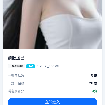
清歡度己
ID: i349_300991
一對多等待中
i349
一對多點數
5 點
一對一點數
20 點
滿意度評分
100分
立即進入