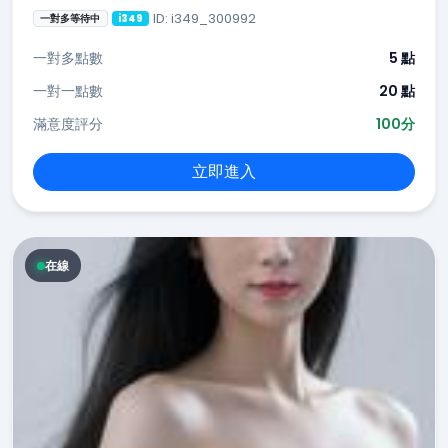
ID: i349_300992
一對多等待中
i349
一對多點數
5 點
一對一點數
20 點
滿意度評分
100分
立即進入
在線