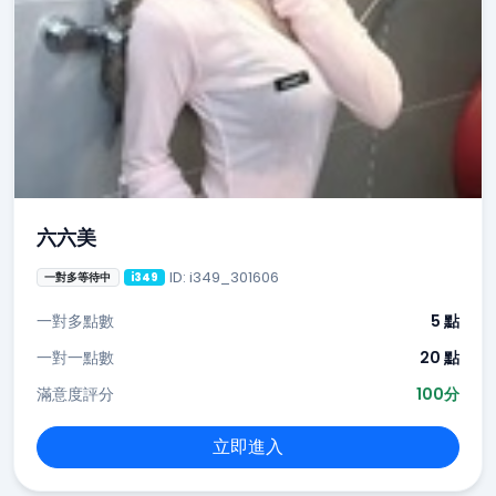
六六美
ID: i349_301606
一對多等待中
i349
一對多點數
5 點
一對一點數
20 點
滿意度評分
100分
立即進入