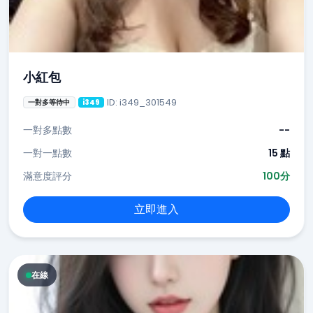
小紅包
ID: i349_301549
一對多等待中
i349
一對多點數
--
一對一點數
15 點
滿意度評分
100分
立即進入
在線