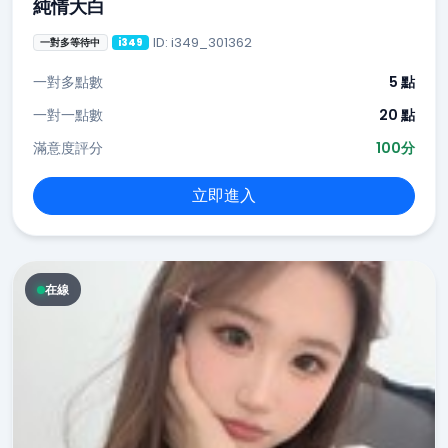
純情大白
ID: i349_301362
一對多等待中
i349
一對多點數
5 點
一對一點數
20 點
滿意度評分
100分
立即進入
在線