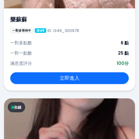
樂蘇蘇
ID: i349_300978
一對多等待中
i349
一對多點數
6 點
一對一點數
25 點
滿意度評分
100分
立即進入
在線