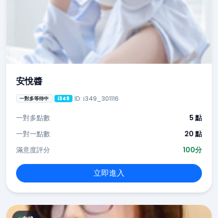
安悅醬
ID: i349_301116
一對多等待中
i349
一對多點數
5 點
一對一點數
20 點
滿意度評分
100分
立即進入