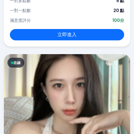
一對多點數
5 點
一對一點數
20 點
滿意度評分
100分
立即進入
在線