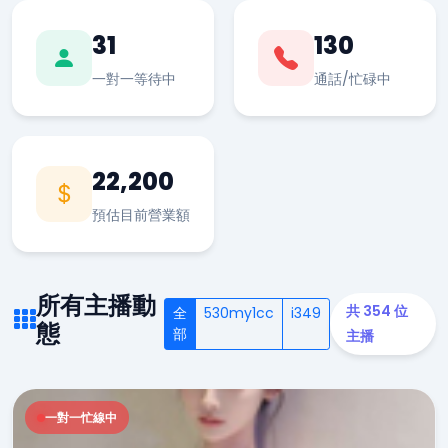
31
130
一對一等待中
通話/忙碌中
22,200
預估目前營業額
所有主播動
共 354 位
全
530my1cc
i349
態
部
主播
一對一忙線中