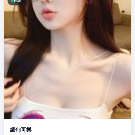
在線
緬甸可樂