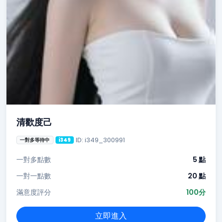
清歡度己
ID: i349_300991
一對多等待中
i349
一對多點數
5 點
一對一點數
20 點
滿意度評分
100分
立即進入