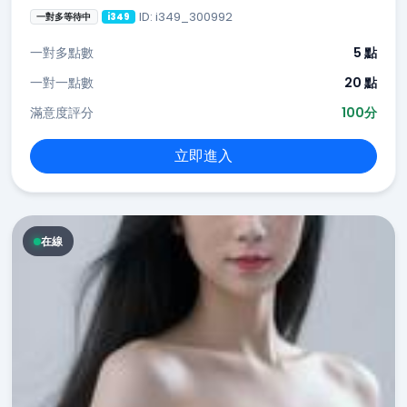
ID: i349_300992
一對多等待中
i349
一對多點數
5 點
一對一點數
20 點
滿意度評分
100分
立即進入
在線