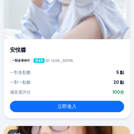
安悅醬
ID: i349_301116
一對多等待中
i349
一對多點數
5 點
一對一點數
20 點
滿意度評分
100分
立即進入