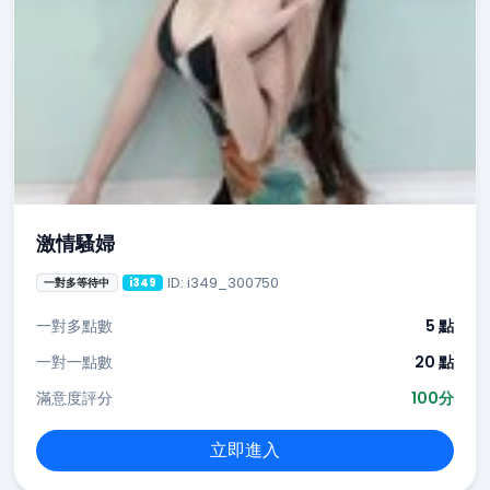
激情騷婦
ID: i349_300750
一對多等待中
i349
一對多點數
5 點
一對一點數
20 點
滿意度評分
100分
立即進入