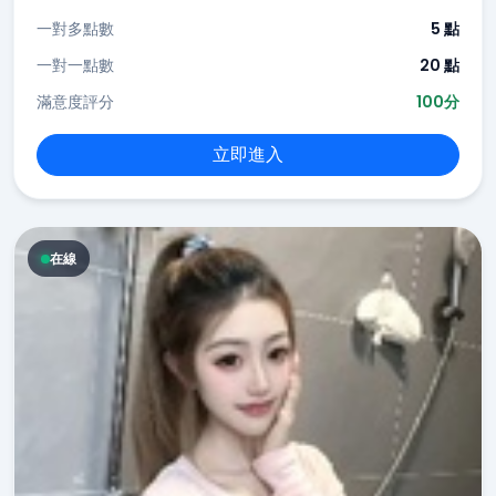
一對多點數
5 點
一對一點數
20 點
滿意度評分
100分
立即進入
在線