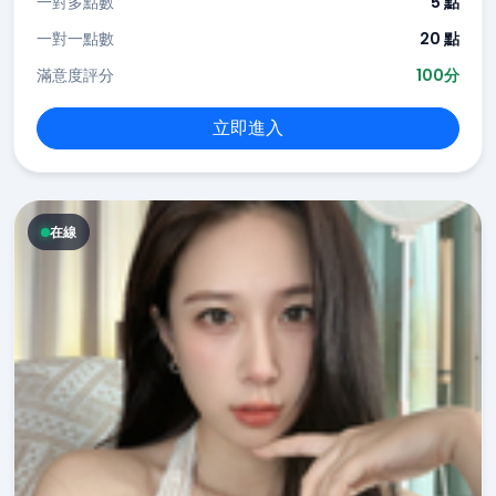
一對多點數
5 點
一對一點數
20 點
滿意度評分
100分
立即進入
在線