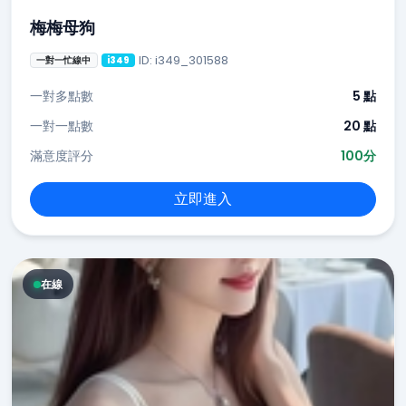
梅梅母狗
ID: i349_301588
一對一忙線中
i349
一對多點數
5 點
一對一點數
20 點
滿意度評分
100分
立即進入
在線