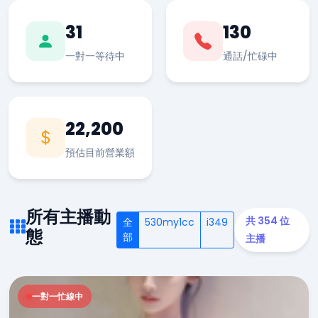
31
130
一對一等待中
通話/忙碌中
22,200
預估目前營業額
所有主播動
共 354 位
全
530my1cc
i349
態
部
主播
一對一忙線中