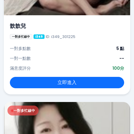
歆歆兒
ID: i349_301225
一對多忙線中
i349
一對多點數
5 點
一對一點數
--
滿意度評分
100分
立即進入
一對多忙線中