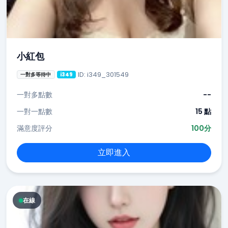
小紅包
ID: i349_301549
一對多等待中
i349
一對多點數
--
一對一點數
15 點
滿意度評分
100分
立即進入
在線