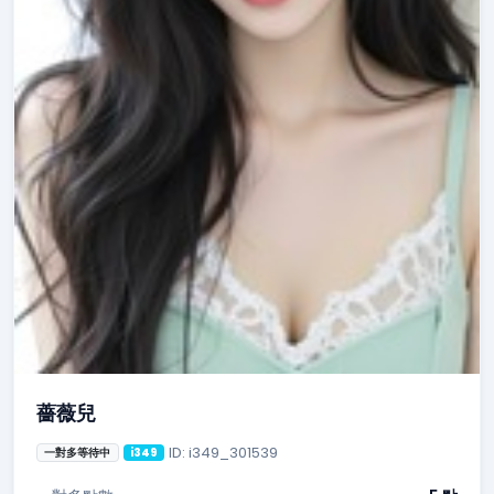
薔薇兒
ID: i349_301539
一對多等待中
i349