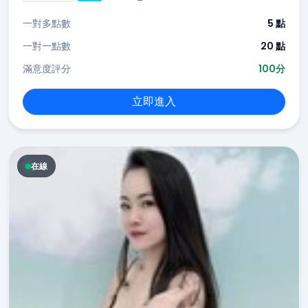
一對多點數
5 點
一對一點數
20 點
滿意度評分
100分
立即進入
在線