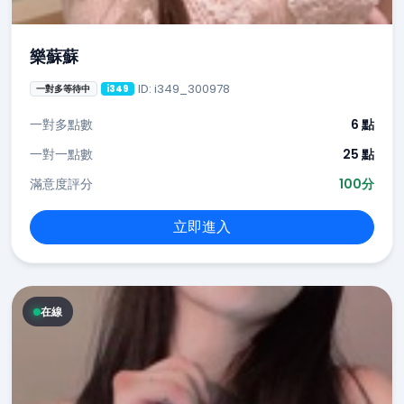
樂蘇蘇
ID: i349_300978
一對多等待中
i349
一對多點數
6 點
一對一點數
25 點
滿意度評分
100分
立即進入
在線