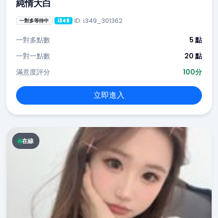
純情大白
ID: i349_301362
一對多等待中
i349
一對多點數
5 點
一對一點數
20 點
滿意度評分
100分
立即進入
在線