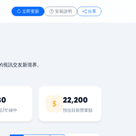
立即更新
安裝說明
分享
的視訊交友新境界。
30
22,200
話/忙碌中
預估目前營業額