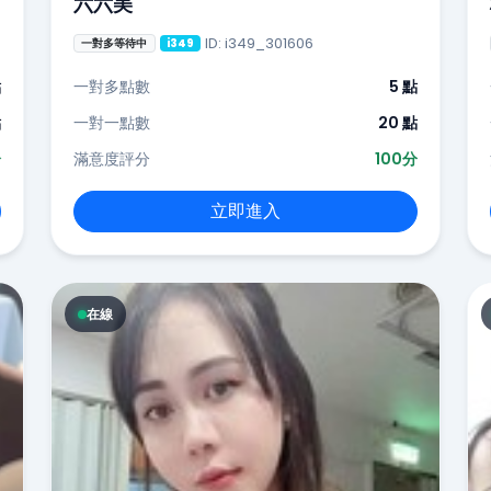
六六美
ID: i349_301606
一對多等待中
i349
點
一對多點數
5 點
點
一對一點數
20 點
分
滿意度評分
100分
立即進入
在線