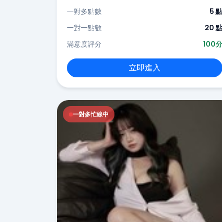
一對多點數
5 
一對一點數
20 
滿意度評分
100
立即進入
一對多忙線中