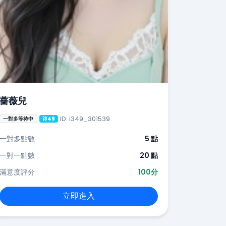
薔薇兒
ID: i349_301539
一對多等待中
i349
一對多點數
5 點
一對一點數
20 點
滿意度評分
100分
立即進入