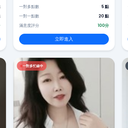
點
一對多點數
5 點
點
一對一點數
20 點
分
滿意度評分
100分
立即進入
一對多忙線中