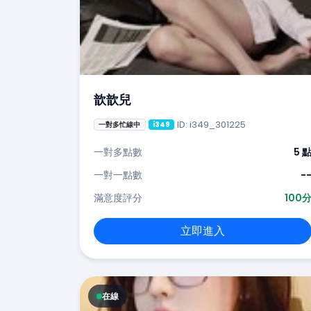
歆歆兒
ID: i349_301225
一對多忙線中
i349
一對多點數
5 
一對一點數
-
滿意度評分
100
立即進入
在線