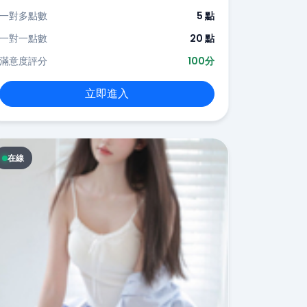
一對多點數
5 點
一對一點數
20 點
滿意度評分
100分
立即進入
在線