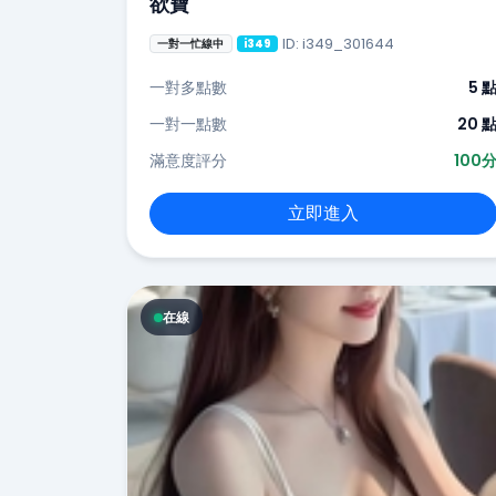
欲寶
ID: i349_301644
一對一忙線中
i349
一對多點數
5 
一對一點數
20 
滿意度評分
100
立即進入
在線