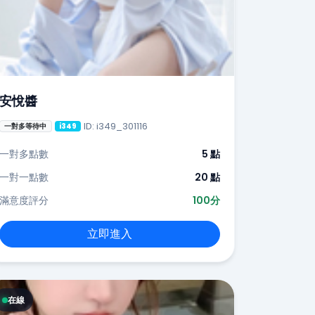
安悅醬
ID: i349_301116
一對多等待中
i349
一對多點數
5 點
一對一點數
20 點
滿意度評分
100分
立即進入
在線