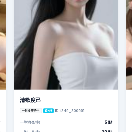
清歡度己
ID: i349_300991
一對多等待中
i349
點
一對多點數
5 點