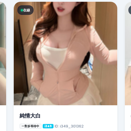
在線
純情大白
ID: i349_301362
一對多等待中
i349