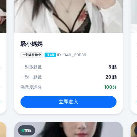
騷小媽媽
ID: i349_301139
一對多忙線中
i349
點
一對多點數
5 點
-
一對一點數
20 點
分
滿意度評分
100分
立即進入
在線