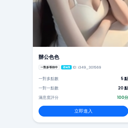
辦公色色
ID: i349_301569
一對多等待中
i349
一對多點數
5 
一對一點數
20 
滿意度評分
100
立即進入