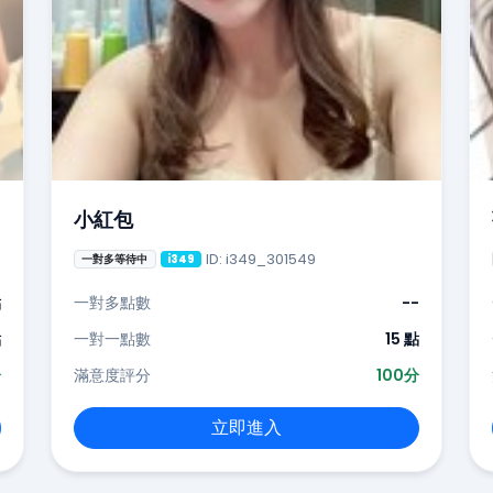
小紅包
ID: i349_301549
一對多等待中
i349
點
一對多點數
--
點
一對一點數
15 點
分
滿意度評分
100分
立即進入