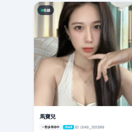
在線
馬寶兒
ID: i349_301389
一對多等待中
i349