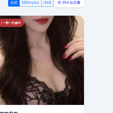
全部
530my1cc
i349
共 354 位主播
一對一忙線中