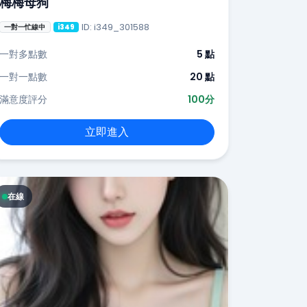
梅梅母狗
ID: i349_301588
一對一忙線中
i349
一對多點數
5 點
一對一點數
20 點
滿意度評分
100分
立即進入
在線