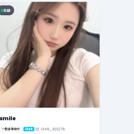
在線
smile
ID: i349_301276
一對多等待中
i349