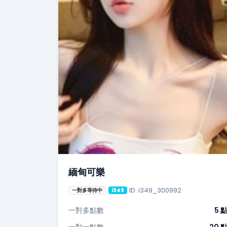
緬甸可樂
ID: i349_300992
一對多等待中
i349
一對多點數
5 